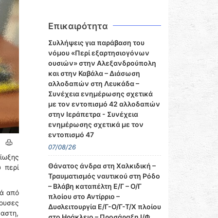
Επικαιρότητα
Συλλήψεις για παράβαση του
νόμου «Περί εξαρτησιογόνων
ουσιών» στην Αλεξανδρούπολη
και στην Καβάλα – Διάσωση
αλλοδαπών στη Λευκάδα –
Συνέχεια ενημέρωσης σχετικά
με τον εντοπισμό 42 αλλοδαπών
στην Ιεράπετρα - Συνέχεια
ενημέρωσης σχετικά με τον
εντοπισμό 47
07/08/26
ίωξης
Θάνατος άνδρα στη Χαλκιδική –
 περί
Τραυματισμός ναυτικού στη Ρόδο
– Βλάβη καταπέλτη Ε/Γ – Ο/Γ
τά από
πλοίου στο Αντίρριο –
χουσες
Δυσλειτουργία Ε/Γ-Ο/Γ-Τ/Χ πλοίου
καστη,
στο Ηράκλειο – Προσάραξη Ι/Φ