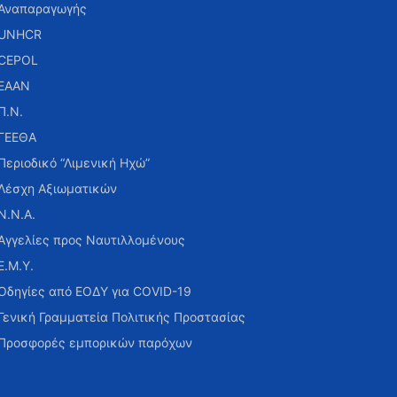
Αναπαραγωγής
UNHCR
CEPOL
ΕΑΑΝ
Π.Ν.
ΓΕΕΘΑ
Περιοδικό “Λιμενική Ηχώ”
Λέσχη Αξιωματικών
Ν.Ν.Α.
Αγγελίες προς Ναυτιλλομένους
Ε.Μ.Υ.
Οδηγίες από ΕΟΔΥ για COVID-19
Γενική Γραμματεία Πολιτικής Προστασίας
Προσφορές εμπορικών παρόχων