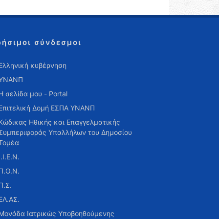
ρήσιμοι σύνδεσμοι
Ελληνική κυβέρνηση
ΥΝΑΝΠ
Η σελίδα μου - Portal
Επιτελική Δομή ΕΣΠΑ ΥΝΑΝΠ
Κώδικας Ηθικής και Επαγγελματικής
Συμπεριφοράς Υπαλλήλων του Δημοσίου
Τομέα
Ι.Ι.Ε.Ν.
Π.Ο.Ν.
Π.Σ.
ΕΛ.ΑΣ.
Μονάδα Ιατρικώς Υποβοηθούμενης