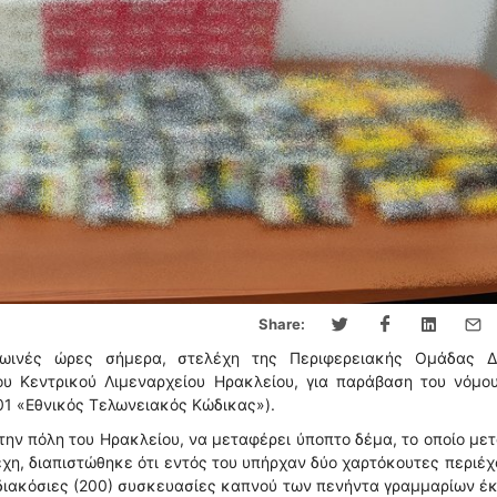
Share:
ωινές ώρες σήμερα, στελέχη της Περιφερειακής Ομάδας Δ
υ Κεντρικού Λιμεναρχείου Ηρακλείου, για παράβαση του νόμου
1 «Εθνικός Τελωνειακός Κώδικας»).
την πόλη του Ηρακλείου, να μεταφέρει ύποπτο δέμα, το οποίο με
χη, διαπιστώθηκε ότι εντός του υπήρχαν δύο χαρτόκουτες περιέ
διακόσιες (200) συσκευασίες καπνού των πενήντα γραμμαρίων έ