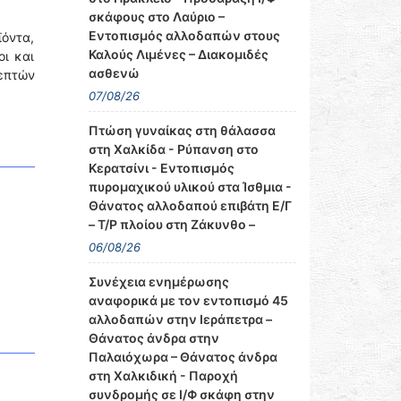
σκάφους στο Λαύριο –
Εντοπισμός αλλοδαπών στους
ϊόντα,
Καλούς Λιμένες – Διακομιδές
οι και
ασθενώ
επτών
07/08/26
Πτώση γυναίκας στη θάλασσα
στη Χαλκίδα - Ρύπανση στο
Κερατσίνι - Εντοπισμός
πυρομαχικού υλικού στα Ίσθμια -
Θάνατος αλλοδαπού επιβάτη Ε/Γ
– Τ/Ρ πλοίου στη Ζάκυνθο –
06/08/26
Συνέχεια ενημέρωσης
αναφορικά με τον εντοπισμό 45
αλλοδαπών στην Ιεράπετρα –
Θάνατος άνδρα στην
Παλαιόχωρα – Θάνατος άνδρα
στη Χαλκιδική - Παροχή
συνδρομής σε Ι/Φ σκάφη στην