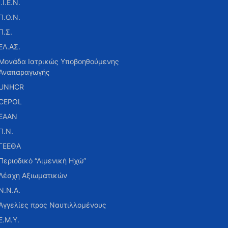
Ι.Ι.Ε.Ν.
Π.Ο.Ν.
Π.Σ.
ΕΛ.ΑΣ.
Μονάδα Ιατρικώς Υποβοηθούμενης
Αναπαραγωγής
UNHCR
CEPOL
ΕΑΑΝ
Π.Ν.
ΓΕΕΘΑ
Περιοδικό “Λιμενική Ηχώ”
Λέσχη Αξιωματικών
Ν.Ν.Α.
Αγγελίες προς Ναυτιλλομένους
Ε.Μ.Υ.