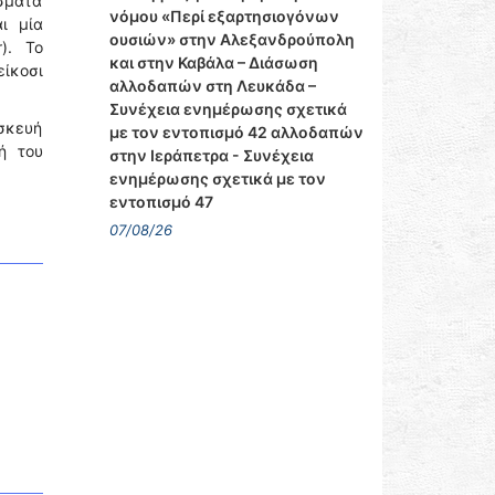
σματα
νόμου «Περί εξαρτησιογόνων
ι μία
ουσιών» στην Αλεξανδρούπολη
). Το
και στην Καβάλα – Διάσωση
ίκοσι
αλλοδαπών στη Λευκάδα –
Συνέχεια ενημέρωσης σχετικά
υσκευή
με τον εντοπισμό 42 αλλοδαπών
ή του
στην Ιεράπετρα - Συνέχεια
ενημέρωσης σχετικά με τον
εντοπισμό 47
07/08/26