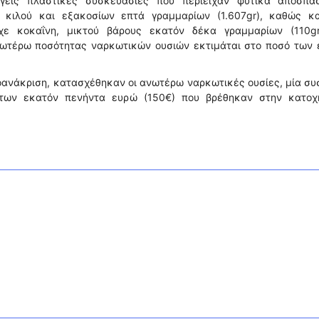
εγείς πλαστικές συσκευασίες που περιείχαν φυτικά αποσπά
 κιλού και εξακοσίων επτά γραμμαρίων (1.607gr), καθώς κα
χε κοκαΐνη, μικτού βάρους εκατόν δέκα γραμμαρίων (110gr
τέρω ποσότητας ναρκωτικών ουσιών εκτιμάται στο ποσό των ε
ροανάκριση, κατασχέθηκαν οι ανωτέρω ναρκωτικές ουσίες, μία σ
 των εκατόν πενήντα ευρώ (150€) που βρέθηκαν στην κατοχ