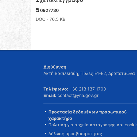
0927730
DOC
- 76,5 KB
Διεύθυνση
Ακτή Βασιλειάδη, Πύλες Ε1-Ε2, Δραπετσώνα
Τηλέφωνο:
+30 213 137 1700
Email:
contact@yna.gov.gr
Προστασία δεδομένων προσωπικού
χαρακτήρα
Πολιτική για αρχεία καταγραφής και cooki
Δήλωση προσβασιμότητας