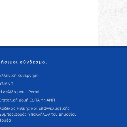
ρήσιμοι σύνδεσμοι
Ελληνική κυβέρνηση
ΥΝΑΝΠ
Η σελίδα μου - Portal
Επιτελική Δομή ΕΣΠΑ ΥΝΑΝΠ
Κώδικας Ηθικής και Επαγγελματικής
Συμπεριφοράς Υπαλλήλων του Δημοσίου
Τομέα