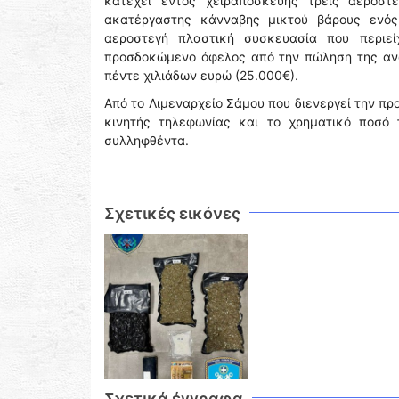
κατέχει εντός χειραποσκευής τρεις αεροστ
ακατέργαστης κάνναβης μικτού βάρους ενός
αεροστεγή πλαστική συσκευασία που περιεί
προσδοκώμενο όφελος από την πώληση της ανω
πέντε χιλιάδων ευρώ (25.000€).
Από το Λιμεναρχείο Σάμου που διενεργεί την π
κινητής τηλεφωνίας και το χρηματικό ποσό
συλληφθέντα.
Σχετικές εικόνες
Σχετικά έγγραφα