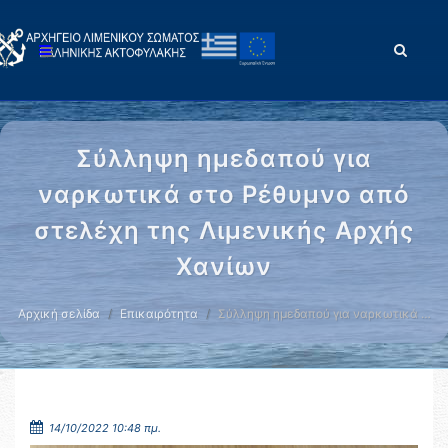
Σύλληψη ημεδαπού για
ναρκωτικά στο Ρέθυμνο από
στελέχη της Λιμενικής Αρχής
Χανίων
Αρχική σελίδα
Επικαιρότητα
Σύλληψη ημεδαπού για ναρκωτικά …
14/10/2022 10:48 πμ.