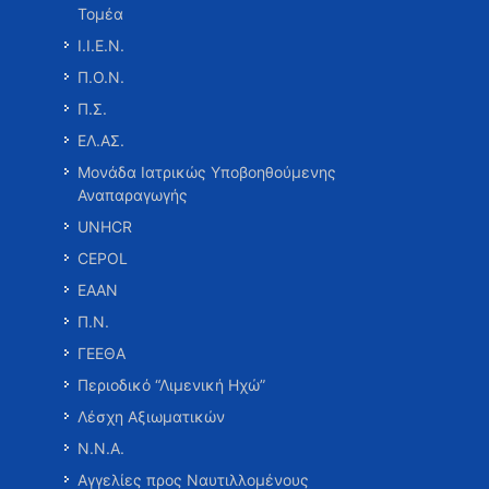
Τομέα
Ι.Ι.Ε.Ν.
Π.Ο.Ν.
Π.Σ.
ΕΛ.ΑΣ.
Μονάδα Ιατρικώς Υποβοηθούμενης
Αναπαραγωγής
UNHCR
CEPOL
ΕΑΑΝ
Π.Ν.
ΓΕΕΘΑ
Περιοδικό “Λιμενική Ηχώ”
Λέσχη Αξιωματικών
Ν.Ν.Α.
Αγγελίες προς Ναυτιλλομένους