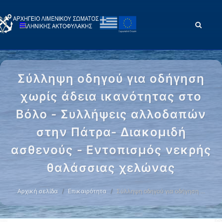
Σύλληψη οδηγού για οδήγηση
χωρίς άδεια ικανότητας στο
Βόλο - Συλλήψεις αλλοδαπών
στην Πάτρα- Διακομιδή
ασθενούς - Εντοπισμός νεκρής
θαλάσσιας χελώνας
Αρχική σελίδα
Επικαιρότητα
Σύλληψη οδηγού για οδήγηση …