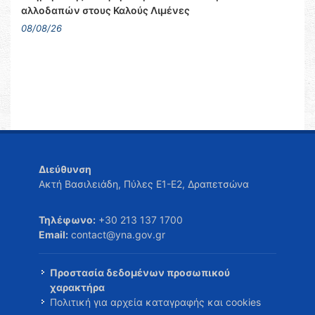
αλλοδαπών στους Καλούς Λιμένες
08/08/26
Διεύθυνση
Ακτή Βασιλειάδη, Πύλες Ε1-Ε2, Δραπετσώνα
Τηλέφωνο:
+30 213 137 1700
Email:
contact@yna.gov.gr
Προστασία δεδομένων προσωπικού
χαρακτήρα
Πολιτική για αρχεία καταγραφής και cookies