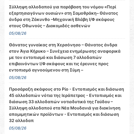
Σύλληψη αλλοδαπού για παράβαση του νόμου «Περί
εξαρτησιογόνων ουσιών» στη Σαμοθράκη– Θάνατος
άνδρα στη Ζάκυνθο –Μηχανική Βλάβη Ι/Φ σκάφους
στους Οθωνούς – Διακομιδές ασθενών
05/08/26
Θάνατος γυναίκας στη Χερσόνησο – Θάνατος άνδρα
στον Άγιο Κήρυκο – Συνέχεια ενημέρωσης αναφορικά
με τον εντοπισμό και διάσωση 7 αλλοδαπών
επιβαινόντων Ι/Φ σκάφους και τις έρευνες προς
εντοπισμό αγνοούμενου στη Σύμη –
05/08/26
Προσάραξη σκάφους στο Ρίο - Εντοπισμός και διάσωση
45 αλλοδαπών νότια της Ιεράπετρας - Εντοπισμός και
διάσωση 33 αλλοδαπών νοτιοδυτικά της Γαύδου –
Σύλληψη αλλοδαπού στα Νέα Μουδανιά για διακίνηση
απομιμητικών προϊόντων - Εντοπισμός και διάσωση
32 αλλοδαπ
05/08/26