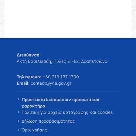
Διεύθυνση
Ακτή Βασιλειάδη, Πύλες Ε1-Ε2, Δραπετσώνα
Τηλέφωνο:
+30 213 137 1700
Email:
contact@yna.gov.gr
Προστασία δεδομένων προσωπικού
χαρακτήρα
Πολιτική για αρχεία καταγραφής και cookies
Δήλωση προσβασιμότητας
Όροι χρήσης