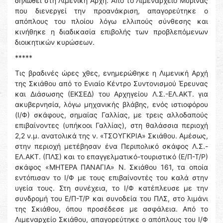
δηλωθεί στη Λιμενική Αρχή. Από το Λιμεναρχείο Μύρινας
που διενεργεί την προανάκριση, απαγορεύτηκε ο
απόπλους του πλοίου λόγω ελλιπούς σύνθεσης και
κινήθηκε η διαδικασία επιβολής των προβλεπόμενων
διοικητικών κυρώσεων.
*****
Τις βραδινές ώρες χθες, ενημερώθηκε η Λιμενική Αρχή
της Σκιάθου από το Ενιαίο Κέντρο Συντονισμού Έρευνας
και Διάσωσης (ΕΚΣΕΔ) του Αρχηγείου Λ.Σ.-ΕΛ.ΑΚΤ. για
ακυβερνησία, λόγω μηχανικής βλάβης, ενός ιστιοφόρου
(Ι/Φ) σκάφους, σημαίας Γαλλίας, με τρεις αλλοδαπούς
επιβαίνοντες (υπήκοοι Γαλλίας), στη θαλάσσια περιοχή
2,2 ν.μ. ανατολικά της ν. «ΤΣΟΥΓΚΡΙΑ» Σκιάθου. Αμέσως,
στην περιοχή μετέβησαν ένα Περιπολικό σκάφος Λ.Σ.-
ΕΛ.ΑΚΤ. (ΠΛΣ) και το επαγγελματικό-τουριστικό (Ε/Π-Τ/Ρ)
σκάφος «ΜΗΤΕΡΑ ΠΑΝΑΓΙΑ» Ν. Σκιάθου 161, τα οποία
εντόπισαν το Ι/Φ με τους επιβαίνοντές του καλά στην
υγεία τους. Στη συνέχεια, το Ι/Φ κατέπλευσε με την
συνδρομή του Ε/Π-Τ/Ρ και συνοδεία του ΠΛΣ, στο λιμάνι
της Σκιάθου, όπου προσέδεσε με ασφάλεια. Από το
Λιμεναρχείο Σκιάθου, απαγορεύτηκε ο απόπλους του Ι/Φ