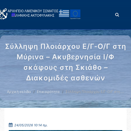
Σύλληψη Πλοιάρχου Ε/Γ-Ο/Γ στη
Μύρινα – Ακυβερνησία Ι/Φ
σκάφους στη Σκιάθο –
Διακομιδές ασθενών
Αρχική σελίδα
Επικαιρότητα
Σύλληψη Πλοιάρχου Ε/Γ-Ο/Γ στη …
24/05/2026 10:14 πμ.