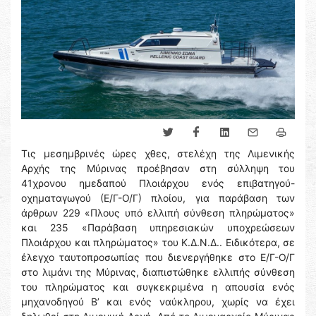
Τις μεσημβρινές ώρες χθες, στελέχη της Λιμενικής
Αρχής της Μύρινας προέβησαν στη σύλληψη του
41χρονου ημεδαπού Πλοιάρχου ενός επιβατηγού-
οχηματαγωγού (Ε/Γ-Ο/Γ) πλοίου, για παράβαση των
άρθρων 229 «Πλους υπό ελλιπή σύνθεση πληρώματος»
και 235 «Παράβαση υπηρεσιακών υποχρεώσεων
Πλοιάρχου και πληρώματος» του Κ.Δ.Ν.Δ.. Ειδικότερα, σε
έλεγχο ταυτοπροσωπίας που διενεργήθηκε στο Ε/Γ-Ο/Γ
στο λιμάνι της Μύρινας, διαπιστώθηκε ελλιπής σύνθεση
του πληρώματος και συγκεκριμένα η απουσία ενός
μηχανοδηγού Β’ και ενός ναύκληρου, χωρίς να έχει