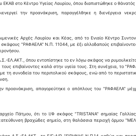
 ΕΚΑΒ στο Κέντρο Υγείας Λαυρίου, όπου διαπιστώθηκε ο θάνατός 
ιενεργεί την προανάκριση, παραγγέλθηκε η διενέργεια νεκρο
ιμενικές Αρχές Λαυρίου και Κέας, από το Ενιαίο Κέντρο Συντο
Φ σκάφους "ΡΑΦΑΕΛΑ" Ν.Π. 11044, με έξι αλλοδαπούς επιβαίνοντε
ακρονήσου.
.Σ.-ΕΛ.ΑΚΤ., όπου εντοπίστηκε το εν λόγω σκάφος να ρυμουλκείτ
 τους επιβαίνοντες καλά στην υγεία τους. Στη συνέχεια, το "ΡΑ
με τη συνοδεία του περιπολικού σκάφους, ενώ από το περιστατι
νση.
 την προανάκριση, απαγορεύτηκε ο απόπλους του "ΡΑΦΑΕΛΑ" μέχ
ρχείο Πάτμου, ότι το Ι/Φ σκάφος "TRISTANA" σημαίας Γαλλίας
κατεύθυνση βραχώδες σημείο, στη θαλάσσια περιοχή όρμου "ΜΕΛ
άφη Λ.Σ.-ΕΛ.ΑΚΤ., το Ε/Γ-Δ/Ρ "ΕΙΡΗΝΗ" Ν.Π.14 καθώς και περι