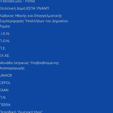
Η σελίδα μου - Portal
Επιτελική Δομή ΕΣΠΑ ΥΝΑΝΠ
Κώδικας Ηθικής και Επαγγελματικής
Συμπεριφοράς Υπαλλήλων του Δημοσίου
Τομέα
Ι.Ι.Ε.Ν.
Π.Ο.Ν.
Π.Σ.
ΕΛ.ΑΣ.
Μονάδα Ιατρικώς Υποβοηθούμενης
Αναπαραγωγής
UNHCR
CEPOL
ΕΑΑΝ
Π.Ν.
ΓΕΕΘΑ
Περιοδικό “Λιμενική Ηχώ”