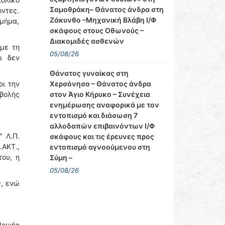
Σαμοθράκη– Θάνατος άνδρα στη
οντες.
Ζάκυνθο –Μηχανική Βλάβη Ι/Φ
τμήμα,
σκάφους στους Οθωνούς –
Διακομιδές ασθενών
με τη
05/08/26
ι δεν
Θάνατος γυναίκας στη
ρι την
Χερσόνησο – Θάνατος άνδρα
ιβολής
στον Άγιο Κήρυκο – Συνέχεια
ενημέρωσης αναφορικά με τον
εντοπισμό και διάσωση 7
αλλοδαπών επιβαινόντων Ι/Φ
 Λ.Π.
σκάφους και τις έρευνες προς
.ΑΚΤ.,
εντοπισμό αγνοούμενου στη
ου, η
Σύμη –
05/08/26
ς, ενώ
ρινές