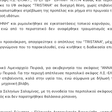
ηκε το Ι/Φ σκάφος "TRISTANA" σε δυσχερή θέση, χωρίς επιβαίν
διαπιστώθηκε στρέβλωση της προπέλας και ρήγμα στο πρυμναίο 
ροή υδάτων.
ΗΝΗ" και ρυμουλκήθηκε σε εγκαταστάσεις τοπικού καρνάγιου, 
., ενώ από το περιστατικό δεν αναφέρθηκε τραυματισμός κα
την προανάκριση, απαγορεύτηκε ο απόπλους του "TRISTANA", μέχ
ηογνώμονα που το παρακολουθεί, ενώ κινήθηκε η διαδικασία επ
ικό Λιμεναρχείο Πειραιά, για ακυβερνησία του σκάφους "ΑΝΝΑ"
υ Πειραιά. Για την περιοχή απέπλευσε περιπολικό σκάφος Λ.Σ.-ΕΛ
 επιβαίνοντα, καλά στην υγεία του, ενώ σύμφωνα με δήλωσή τ
 μηχανική βλάβη.
α Σεληνίων Σαλαμίνας, με τη συνοδεία του περιπολικού σκάφου
μός και δεν παρατηρήθηκε θαλάσσια ρύπανση.
μενικού Σώματος - Ελληνικής Ακτοφυλακής διεκομίσθη, μεσημβ