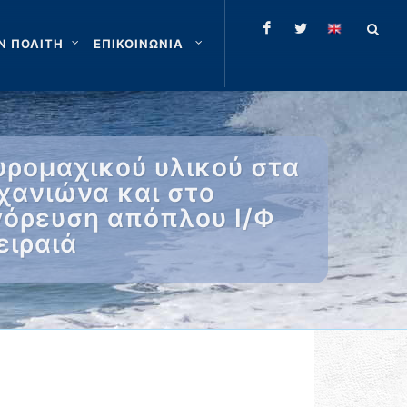
Ν ΠΟΛΙΤΗ
ΕΠΙΚΟΙΝΩΝΙΑ
υρομαχικού υλικού στα
χανιώνα και στο
γόρευση απόπλου Ι/Φ
ειραιά