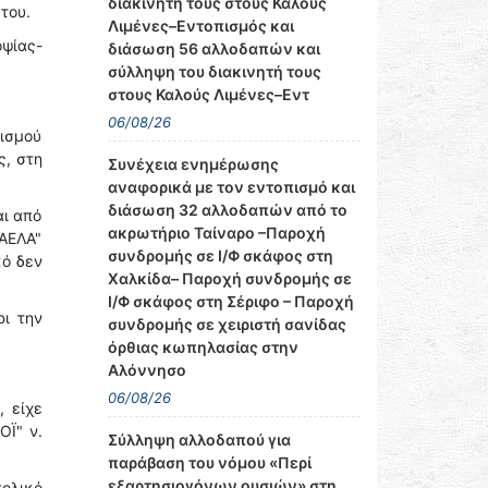
διακινητή τους στους Καλούς
του.
Λιμένες–Εντοπισμός και
ψίας-
διάσωση 56 αλλοδαπών και
σύλληψη του διακινητή τους
στους Καλούς Λιμένες–Εντ
06/08/26
νισμού
ς, στη
Συνέχεια ενημέρωσης
αναφορικά με τον εντοπισμό και
διάσωση 32 αλλοδαπών από το
αι από
ακρωτήριο Ταίναρο –Παροχή
ΦΑΕΛΑ"
συνδρομής σε Ι/Φ σκάφος στη
κό δεν
Χαλκίδα– Παροχή συνδρομής σε
Ι/Φ σκάφος στη Σέριφο – Παροχή
ρι την
συνδρομής σε χειριστή σανίδας
όρθιας κωπηλασίας στην
Αλόννησο
06/08/26
, είχε
ΟΪ" ν.
Σύλληψη αλλοδαπού για
παράβαση του νόμου «Περί
εξαρτησιογόνων ουσιών» στη
πολικό