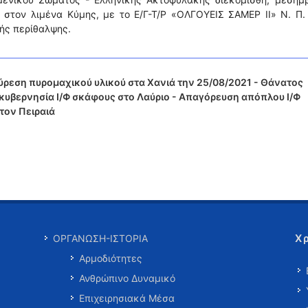
στον λιμένα Κύμης, με το Ε/Γ-Τ/Ρ «ΟΛΓΟΥΕΙΣ ΣΑΜΕΡ ΙΙ» Ν. Π.
ής περίθαλψης.
ρεση πυρομαχικού υλικού στα Χανιά την 25/08/2021 - Θάνατος
κυβερνησία Ι/Φ σκάφους στο Λαύριο - Απαγόρευση απόπλου Ι/Φ
τον Πειραιά
Χ
ΟΡΓΑΝΩΣΗ-ΙΣΤΟΡΙΑ
Αρμοδιότητες
Ανθρώπινο Δυναμικό
Επιχειρησιακά Μέσα