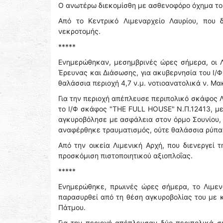
Ο ανωτέρω διεκομίσθη με ασθενοφόρο όχημα του
Από το Κεντρικό Λιμεναρχείο Λαυρίου, που δ
νεκροτομής.
*****
Ενημερώθηκαν, μεσημβρινές ώρες σήμερα, οι Λ
Έρευνας και Διάσωσης, για ακυβερνησία του Ι/
θαλάσσια περιοχή 4,7 ν.μ. νοτιοανατολικά ν. Μ
Για την περιοχή απέπλευσε περιπολικό σκάφος Λ
το Ι/Φ σκάφος "THE FULL HOUSE" Ν.Π.12413, με
αγκυροβόλησε με ασφάλεια στον όρμο Σουνίου, 
αναφέρθηκε τραυματισμός, ούτε θαλάσσια ρύπα
Από την οικεία Λιμενική Αρχή, που διενεργεί
προσκόμιση πιστοποιητικού αξιοπλοΐας.
*****
Ενημερώθηκε, πρωινές ώρες σήμερα, το Λιμενα
παρασυρθεί από τη θέση αγκυροβολίας του με 
Πάτμου.
Για την περιοχή απέπλευσαν δύο περιπολικά σκ