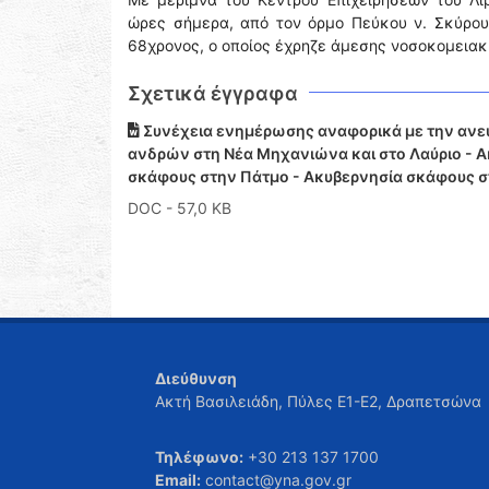
ώρες σήμερα, από τον όρμο Πεύκου ν. Σκύρου 
68χρονος, ο οποίος έχρηζε άμεσης νοσοκομειακ
Σχετικά έγγραφα
Συνέχεια ενημέρωσης αναφορικά με την ανεύ
ανδρών στη Νέα Μηχανιώνα και στο Λαύριο - Α
σκάφους στην Πάτμο - Ακυβερνησία σκάφους σ
DOC
- 57,0 KB
Διεύθυνση
Ακτή Βασιλειάδη, Πύλες Ε1-Ε2, Δραπετσώνα
Τηλέφωνο:
+30 213 137 1700
Email:
contact@yna.gov.gr