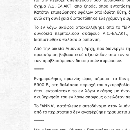
όχημα Λ.Σ.-ΕΛ.ΑΚΤ. από ξηράς, όπου εντοπίστ
Κατόπιν επιθεώρησης υφάλων από ιδιώτη δύτη, 
ενώ στη συνέχεια διαπιστώθηκε ελεγχόμενη εισ
Το εν λόγω σκάφος αποκολλήθηκε από το "ΕΙΡ
συνοδεία περιπολικού σκάφους Λ.Σ.-ΕΛ.ΑΚΤ
διαπιστώθηκε θαλάσσια ρύπανση.
Από την οικεία Λιμενική Αρχή, που διενεργεί 
προσκόμιση βεβαιωτικού αξιοπλοΐας από τον ν
των προβλεπόμενων διοικητικών κυρώσεων.
*****
Ενημερώθηκε, πρωινές ώρες σήμερα, το Κεντρ
5900 Β', στη θαλάσσια περιοχή του αγκυροβολίο
όπου εντοπίστηκε το εν λόγω σκάφος με έναν
ακυβερνησία του εν λόγω σκάφους οφειλόταν σε
Το "ΑΝΝΑ", κατέπλευσε αυτοδύναμα στον λιμέν
από το περιστατικό δεν αναφέρθηκε τραυματισ
*****
Με μέριμνα του Κέντρου Επιχειρήσεων του Λι