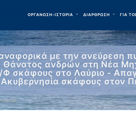
ΟΡΓΑΝΩΣΗ-ΙΣΤΟΡΙΑ
ΔΙΑΡΘΡΩΣΗ
ΓΙΑ ΤΟ
αναφορικά με την ανεύρεση π
 - Θάνατος ανδρών στη Νέα Μη
Ι/Φ σκάφους στο Λαύριο - Απα
 Ακυβερνησία σκάφους στον Π
ορικά με …