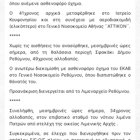
όπου ανέμενε ασθενοφόρο όχημα.
Ο 41χρονος αρχικά μεταφέρθηκε στο Ιατρείο
Κουφονησίου και στη συνέχεια με αεροδιακομιδή
(ελικόπτερο) στο Γενικό Νοσοκομείο Αθήνας ΄΄ΑΤΤΙΚΟΝ΄΄.
*****
Χωρίς τις αισθήσεις του ανασύρθηκε, μεσημβρινές ώρες
σήμερα, από τη θαλάσσια περιοχή Σφακάκι Δήμου
Ρεθύμνου, 49χρονος αλλοδαπός.
Ο ανωτέρω διεκομίσθη με ασθενοφόρο όχημα του ΕΚΑΒ
στο Γενικό Νοσοκομείο Ρεθύμνου, όπου διαπιστώθηκε ο
θάνατός του.
Προανάκριση διενεργείται από το Λιμεναρχείο Ρεθύμνου.
*****
Συνελήφθη, μεσημβρινές ώρες σήμερα, 34χρονος
αλλοδαπός, στον επιβατικό σταθμό του νότιου λιμένα
Πατρών από στελέχη της οικείας Λιμενικής Αρχής .
Συγκεκριμένα, σε έλεγχο που διενεργήθηκε πριν τον
απόπλου Ε/Γ-Ο/Γ πλοίου με προορισμό το εξωτερικό, ο