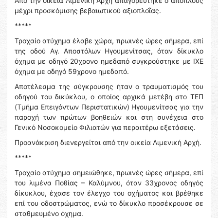
Από την οικεία Λιμενική Αρχή απαγορεύτηκε ο απόπλους
μέχρι προσκόμισης βεβαιωτικού αξιοπλοΐας.
*****
Τροχαίο ατύχημα έλαβε χώρα, πρωινές ώρες σήμερα, επί
της οδού Αγ. Αποστόλων Ηγουμενίτσας, όταν δίκυκλο
όχημα με οδηγό 20χρονο ημεδαπό συγκρούστηκε με ΙΧΕ
όχημα με οδηγό 59χρονο ημεδαπό.
Αποτέλεσμα της σύγκρουσης ήταν ο τραυματισμός του
οδηγού του δικύκλου, ο οποίος αρχικά μετέβη στο ΤΕΠ
(Τμήμα Επειγόντων Περιστατικών) Ηγουμενίτσας για την
παροχή των πρώτων βοηθειών και στη συνέχεια στο
Γενικό Νοσοκομείο Φιλιατών για περαιτέρω εξετάσεις.
Προανάκριση διενεργείται από την οικεία Λιμενική Αρχή.
*****
Τροχαίο ατύχημα σημειώθηκε, πρωινές ώρες σήμερα, επί
του λιμένα Ποθίας – Καλύμνου, όταν 33χρονος οδηγός
δίκυκλου, έχασε τον έλεγχο του οχήματος και βρέθηκε
επί του οδοστρώματος, ενώ το δίκυκλο προσέκρουσε σε
σταθμευμένο όχημα.