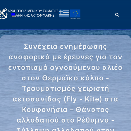
Συνέχεια ενημέρωσης
αναφορικά με έρευνες για τον
εντοπισμό αγνοούμενου αλιέα
στον Θερμαϊκό κόλπο -
Τραυματισμός χειριστή
αετοσανίδας (Fly - Kite) στα
Κουφονήσια – Θάνατος
αλλοδαπού στο Ρέθυμνο -
Σύλληψη αλλοδαπού στην