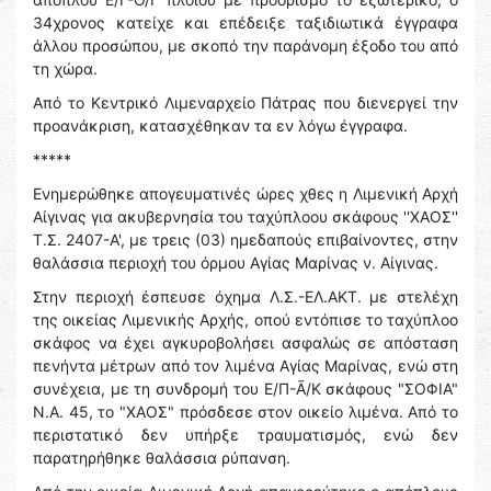
34χρονος κατείχε και επέδειξε ταξιδιωτικά έγγραφα
άλλου προσώπου, με σκοπό την παράνομη έξοδο του από
τη χώρα.
Από το Κεντρικό Λιμεναρχείο Πάτρας που διενεργεί την
προανάκριση, κατασχέθηκαν τα εν λόγω έγγραφα.
*****
Ενημερώθηκε απογευματινές ώρες χθες η Λιμενική Αρχή
Αίγινας για ακυβερνησία του ταχύπλοου σκάφους ''ΧΑΟΣ''
Τ.Σ. 2407-Α', με τρεις (03) ημεδαπούς επιβαίνοντες, στην
θαλάσσια περιοχή του όρμου Αγίας Μαρίνας ν. Αίγινας.
Στην περιοχή έσπευσε όχημα Λ.Σ.-ΕΛ.ΑΚΤ. με στελέχη
της οικείας Λιμενικής Αρχής, οπού εντόπισε το ταχύπλοο
σκάφος να έχει αγκυροβολήσει ασφαλώς σε απόσταση
πενήντα μέτρων από τον λιμένα Αγίας Μαρίνας, ενώ στη
συνέχεια, με τη συνδρομή του Ε/Π-Ᾱ/Κ σκάφους "ΣΟΦΙΑ"
Ν.Α. 45, το "ΧΑΟΣ" πρόσδεσε στον οικείο λιμένα. Από το
περιστατικό δεν υπήρξε τραυματισμός, ενώ δεν
παρατηρήθηκε θαλάσσια ρύπανση.