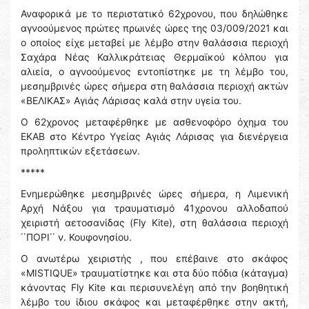
Αναφορικά με το περιστατικό 62χρονου, που δηλώθηκε
αγνοούμενος πρώτες πρωινές ώρες της 03/009/2021 και
ο οποίος είχε μεταβεί με λέμβο στην θαλάσσια περιοχή
Σαχάρα Νέας Καλλικράτειας Θερμαϊκού κόλπου για
αλιεία, ο αγνοούμενος εντοπίστηκε με τη λέμβο του,
μεσημβρινές ώρες σήμερα στη θαλάσσια περιοχή ακτών
«ΒΕΛΙΚΑΣ» Αγιάς Λάρισας καλά στην υγεία του.
Ο 62χρονος μεταφέρθηκε με ασθενοφόρο όχημα του
ΕΚΑΒ στο Κέντρο Υγείας Αγιάς Λάρισας για διενέργεια
προληπτικών εξετάσεων.
*****
Ενημερώθηκε μεσημβρινές ώρες σήμερα, η Λιμενική
Αρχή Νάξου για τραυματισμό 41χρονου αλλοδαπού
χειριστή αετοσανίδας (Fly Kite), στη θαλάσσια περιοχή
΄΄ΠΟΡΙ΄΄ ν. Κουφονησίου.
Ο ανωτέρω χειριστής , που επέβαινε στο σκάφος
«MISTIQUE» τραυματίστηκε και στα δύο πόδια (κάταγμα)
κάνοντας Fly Kite και περισυνελέγη από την βοηθητική
λέμβο του ίδιου σκάφος και μεταφέρθηκε στην ακτή,