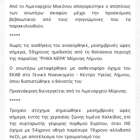
Από το Λιμεναρχείο Μυκόνου απαγορεύτηκε ο απόπλους
των ανωτέρω σκαφών μέχρι την προσκόμιση
βεβαιωτικού από τους νηογνώμονες που τα
παρακολουθούν.
*****
Χωρίς τις αισθήσεις του ανασύρθηκε, μεσημβρινές ώρες
σήμερα, 59χρονος ημεδαπός από τη θαλάσσια περιοχή
της παραλίας “ΡΗΧΑ ΝΕΡΑ” Μύρινας Λήμνου.
Ο ανωτέρω μεταφέρθηκε με ασθενοφόρο όχημα του
ΕΚΑΒ στο Γενικό Νοσοκομείο - Κέντρο Υγείας Λήμνου,
όπου διαπιστώθηκε ο θάνατός του
Προανάκριση διενεργείται από το Λιμεναρχείο Μύρινας.
*****
Τροχαίο ατύχημα σημειώθηκε μεσημβρινές ώρες
σήμερα, εντός της χερσαίας ζώνης λιμένα Χαλκίδας, επί
της συρταρωτής γέφυρας πορθμού Ευρίπου, όταν ΙΧΕ
όχημα με 54χρονο οδηγό παρέσυρε 19χρονο αλλοδαπό
πεζό, με αποτέλεσμα τον τραυματισμό του.