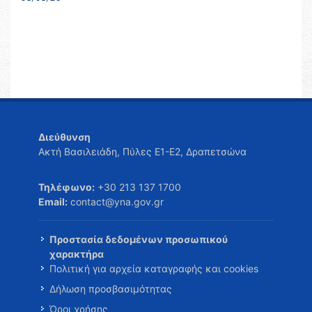
Διεύθυνση
Ακτή Βασιλειάδη, Πύλες Ε1-Ε2, Δραπετσώνα
Τηλέφωνο:
+30 213 137 1700
Email:
contact@yna.gov.gr
Προστασία δεδομένων προσωπικού
χαρακτήρα
Πολιτική για αρχεία καταγραφής και cookies
Δήλωση προσβασιμότητας
Όροι χρήσης