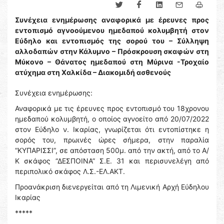
Συνέχεια ενημέρωσης αναφορικά με έρευνες προς
εντοπισμό αγνοούμενου ημεδαπού κολυμβητή στον
Εύδηλο και εντοπισμός της σορού του – Σύλληψη
αλλοδαπών στην Κάλυμνο – Πρόσκρουση σκαφών στη
Μύκονο – Θάνατος ημεδαπού στη Μύρινα -Τροχαίο
ατύχημα στη Χαλκίδα – Διακομιδή ασθενούς
Συνέχεια ενημέρωσης:
Αναφορικά με τις έρευνες προς εντοπισμό του 18χρονου
ημεδαπού κολυμβητή, ο οποίος αγνοείτο από 20/07/2022
στον Εύδηλο ν. Ικαρίας, γνωρίζεται ότι εντοπίστηκε η
σορός του, πρωινές ώρες σήμερα, στην παραλία
“ΚΥΠΑΡΙΣΣΙ”, σε απόσταση 500μ. από την ακτή, από το Α/
Κ σκάφος “ΔΕΣΠΟΙΝΑ” Σ.Ε. 31 και περισυνελέγη από
περιπολικό σκάφος Λ.Σ.-ΕΛ.ΑΚΤ.
Προανάκριση διενεργείται από τη Λιμενική Αρχή Εύδηλου
Ικαρίας
*****