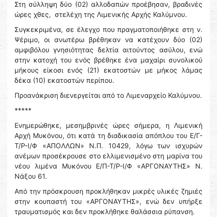
Στη σύλληψη δύο (02) αλλοδαπών προέβησαν, βραδινές
ώρες χθες, στελέχη της Λιμενικής Αρχής Καλύμνου.
Συγκεκριμένα, σε έλεγχο που πραγματοποιήθηκε στη ν.
Ψέριμο, οι ανωτέρω βρέθηκαν να κατέχουν δύο (02)
αμφιβόλου γνησιότητας δελτία αιτούντος ασύλου, ενώ
στην κατοχή του ενός βρέθηκε ένα μαχαίρι συνολικού
μήκους είκοσι ενός (21) εκατοστών με μήκος λάμας
δέκα (10) εκατοστών περίπου.
Προανάκριση διενεργείται από το Λιμεναρχείο Καλύμνου.
*****
Ενημερώθηκε, μεσημβρινές ώρες σήμερα, η Λιμενική
Αρχή Μυκόνου, ότι κατά τη διαδικασία απόπλου του Ε/Γ-
Τ/Ρ-Ι/Φ «ΑΠΟΛΛΩΝ» Ν.Π. 10429, λόγω των ισχυρών
ανέμων προσέκρουσε στο ελλιμενισμένο στη μαρίνα του
νέου λιμένα Μυκόνου Ε/Π-Τ/Ρ-Ι/Φ «ΑΡΓΟΝΑΥΤΗΣ» Ν.
Νάξου 61.
Από την πρόσκρουση προκλήθηκαν μικρές υλικές ζημιές
στην κουπαστή του «ΑΡΓΟΝΑΥΤΗΣ», ενώ δεν υπήρξε
τραυματισμός και δεν προκλήθηκε θαλάσσια ρύπανση.