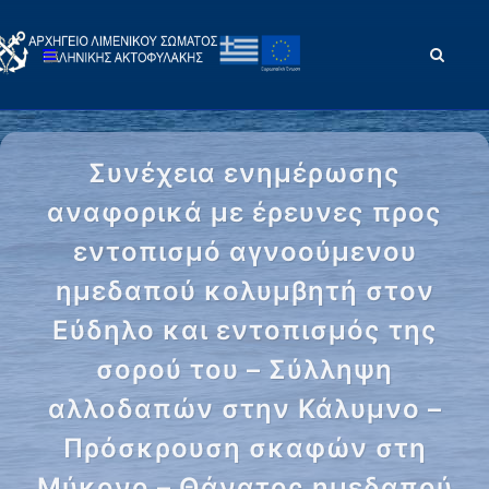
Συνέχεια ενημέρωσης
αναφορικά με έρευνες προς
εντοπισμό αγνοούμενου
ημεδαπού κολυμβητή στον
Εύδηλο και εντοπισμός της
σορού του – Σύλληψη
αλλοδαπών στην Κάλυμνο –
Πρόσκρουση σκαφών στη
Μύκονο – Θάνατος ημεδαπού