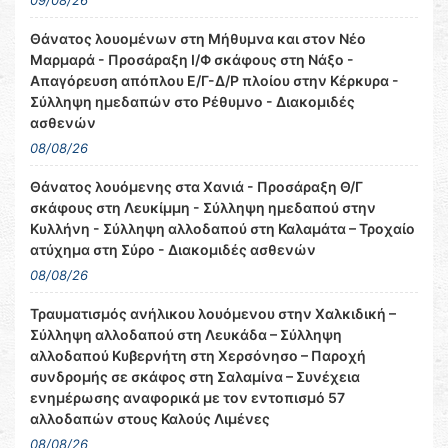
09/08/26
Θάνατος λουομένων στη Μήθυμνα και στον Νέο
Μαρμαρά - Προσάραξη Ι/Φ σκάφους στη Νάξο -
Απαγόρευση απόπλου Ε/Γ-Δ/Ρ πλοίου στην Κέρκυρα -
Σύλληψη ημεδαπών στο Ρέθυμνο - Διακομιδές
ασθενών
08/08/26
Θάνατος λουόμενης στα Χανιά - Προσάραξη Θ/Γ
σκάφους στη Λευκίμμη - Σύλληψη ημεδαπού στην
Κυλλήνη - Σύλληψη αλλοδαπού στη Καλαμάτα – Τροχαίο
ατύχημα στη Σύρο - Διακομιδές ασθενών
08/08/26
Τραυματισμός ανήλικου λουόμενου στην Χαλκιδική –
Σύλληψη αλλοδαπού στη Λευκάδα – Σύλληψη
αλλοδαπού Κυβερνήτη στη Χερσόνησο – Παροχή
συνδρομής σε σκάφος στη Σαλαμίνα – Συνέχεια
ενημέρωσης αναφορικά με τον εντοπισμό 57
αλλοδαπών στους Καλούς Λιμένες
08/08/26