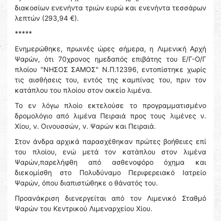
διακοσίων ενενήντα τριών ευρώ και ενενήντα τεσσάρων
λεπτών (293,94 €).
*****
Ενημερώθηκε, πρωινές ώρες σήμερα, η Λιμενική Αρχή
Ψαρών, ότι 70χρονος ημεδαπός επιβάτης του Ε/Γ-Ο/Γ
πλοίου ''ΝΗΣΟΣ ΣΑΜΟΣ" Ν.Π.12396, εντοπίστηκε χωρίς
τις αισθήσεις του, εντός της καμπίνας του, πριν τον
κατάπλου του πλοίου στον οικείο λιμένα.
Το εν λόγω πλοίο εκτελούσε το προγραμματισμένο
δρομολόγιο από λιμένα Πειραιά προς τους λιμένες ν.
Χίου, ν. Οινουσσών, ν. Ψαρών και Πειραιά.
Στον άνδρα αρχικά παρασχέθηκαν πρώτες βοήθειες επί
του πλοίου, ενώ μετά τον κατάπλου στον λιμένα
Ψαρών,παρελήφθη από ασθενοφόρο όχημα και
διεκομίσθη στο Πολυδύναμο Περιφερειακό Ιατρείο
Ψαρών, όπου διαπιστώθηκε ο θάνατός του.
Προανάκριση διενεργείται από τον Λιμενικό Σταθμό
Ψαρών του Κεντρικού Λιμεναρχείου Χίου.