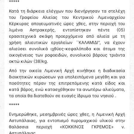
*****
Κατά τη διάρκεια ελέγχων που διενήργησαν τα στελέχη
του Γραφείου Αλιείας του Κεντρικού Λιμεναρχείου
Κέρκυρας απογευματινές ώρες χθες, στην περιοχή του
λιμένα Αστρακερής, εντοπίστηκαν πέντε (05)
ερασιτεχνικά σκάφη προερχόμενα από αλιεία με τη
χρήση αλιευτικών εργαλείων ΄΄ΚΑΛΑΜΙΔΙ'', να έχουν
αλιεύσει συνολικά ιχθύες-κεφαλόποδα και άτομα της
οικογένειας των ροφοειδών, συνολικού βάρους τριάντα
οκτώ κιλών (38)kg.
Από την οικεία Λιμενική Αρχή κινήθηκε η διαδικασία
διοικητικών κυρώσεων για υπολειπόμενα μεγέθη και για
ποσότητες πέραν της επιτρεπόμενης κατά είδος και
κατά βάρος, ενώ κατασχέθηκαν τα ανωτέρω αλιεύματα,
τα οποία θα διατεθούν σε ευαγές ίδρυμα του νησιού .
*****
Ενημερώθηκε, μεσημβρινές ώρες χθες, η Λιμενική Αρχή
Αστυπάλαιας, για εντοπισμό πυρομαχικού υλικού στην
θαλάσσια περιοχή «ΚΟΚΚΙΝΟΣ ΓΚΡΕΜΟΣ» ν.
Αστυπάλαιας.