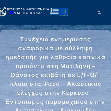
Συνέχεια ενημέρωσης
αναφορικά με σύλληψη
ημεδαπής για λαθραία καπνικά
προϊόντα στη Μυτιλήνη –
Θάνατος επιβάτη σε Ε/Γ-Ο/Γ
πλοίο στα Ψαρά – Αλιευτικός
έλεγχος στην Κέρκυρα –
Εντοπισμός πυρομαχικού στην
Αστυπάλαια - Διακομιδές