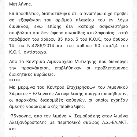
Μυτιλήνης.
Επιπροσθέτως, διαπιστώθηκε ότι ο ανωτέρω είχε προβεί
σε εξαφάνιση του αριθμού πλαισίου του εν λόγω
δικύκλου, ενώ επίσης δεν κατείχε ασφαλιστήριο
συμβόλαιο και δεν έφερε πινακίδες κυκλοφορίας, κατά
παράβαση του άρθρου 85 παρ. 5 του Κ.Ο.Κ., του άρθρου
14 του Ν.4286/2014 και του άρθρου 90 παρ.1,4 του
Κ.Ο.Κ., αντίστοιχα.
Από το Κεντρικό Λιμεναρχείο Μυτιλήνης που διενεργεί
την προανάκριση, επιβλήθηκαν οι προβλεπόμενες
διοικητικές κυρώσεις.
*****
Με μέριμνα του Κέντρου Επιχειρήσεων του Λιμενικού
Σώματος – Ελληνικής Ακτοφυλακής πραγματοποιήθηκαν,
οι παρακάτω διακομιδές ασθενών, οι οποίοι έχρηζαν
άμεσης νοσοκομειακής περίθαλψης:
-75χρονης, από τον λιμένα ν. Σαμοθράκης στον λιμένα
Αλεξανδρούπολης με περιπολικό σκάφος Λ.Σ.-ΕΛ.ΑΚΤ.
και