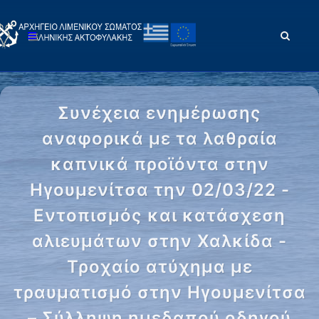
Συνέχεια ενημέρωσης
αναφορικά με τα λαθραία
καπνικά προϊόντα στην
Ηγουμενίτσα την 02/03/22 -
Εντοπισμός και κατάσχεση
αλιευμάτων στην Χαλκίδα -
Τροχαίο ατύχημα με
τραυματισμό στην Ηγουμενίτσα
– Σύλληψη ημεδαπού οδηγού