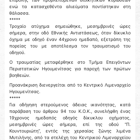
ενώ τα κατασχεθέντα αλιεύματα ποντίστηκαν στη
θάλασσα.
*****
Τροχαίο ατύχημα σημειώθηκε, μεσημβρινές ώρες
σήμερα, στην οδό Εθνικής Αντιστάσεως, όταν δίκυκλο
όχημα με οδηγό έναν 44χρονο ημεδαπό, εξετράπη της
πορείας του με αποτέλεσμα τον τραυματισμό του
οδηγού.
Ο τραυματίας μεταφέρθηκε στο Τμήμα Επειγόντων
Περιστατικών Ηγουμενίτσας για παροχή των πρώτων
βοηθειών.
Προανάκριση διενεργείται από το Κεντρικό Λιμεναρχείο
Ηγουμενίτσας.
*****
Για οδήγηση στερούμενος άδειας ικανότητας, κατά
παράβαση του άρθρου 94 του Κ.Ο.Κ., συνελήφθη ένας
19χρονος ημεδαπός οδηγός δίκυκλου οχήματος,
μεσημβρινές ώρες σήμερα, επί της οδού “Π.
Κουντουριώτη”, εντός της χερσαίας ζώνης λιμένα
Μυτιλήνης, από τα στελέχη του Κεντρικού Λιμεναρχείου