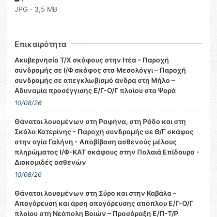
JPG - 3,5 MB
Επικαιρότητα
Ακυβερνησία Τ/Χ σκάφους στην Ιτέα – Παροχή
συνδρομής σε Ι/Φ σκάφος στο Μεσολόγγι – Παροχή
συνδρομής σε απεγκλωβισμό άνδρα στη Μήλο –
Αδυναμία προσέγγισης Ε/Γ-Ο/Γ πλοίου στα Ψαρά
10/08/26
Θάνατοι λουομένων στη Ραφήνα, στη Ρόδο και στη
Σκάλα Κατερίνης - Παροχή συνδρομής σε Θ/Γ σκάφος
στην αγία Γαλήνη - Αποβίβαση ασθενούς μέλους
πληρώματος Ι/Φ-ΚΑΤ σκάφους στην Παλαιά Επίδαυρο -
Διακομιδές ασθενών
10/08/26
Θάνατοι λουομένων στη Σύρο και στην Καβάλα –
Απαγόρευση και άρση απαγόρευσης απόπλου Ε/Γ-Ο/Γ
πλοίου στη Νεάπολη Βοιών – Προσάραξη Ε/Π-Τ/Ρ