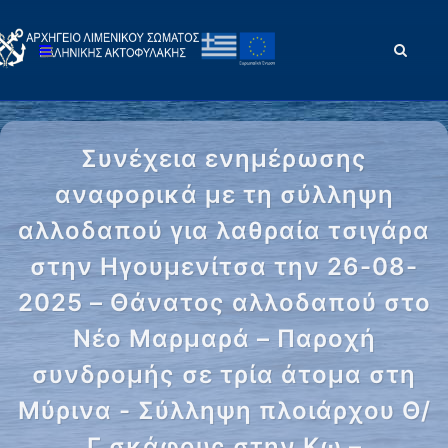
Συνέχεια ενημέρωσης
αναφορικά με τη σύλληψη
αλλοδαπού για λαθραία τσιγάρα
στην Ηγουμενίτσα την 26-08-
2025 – Θάνατος αλλοδαπού στο
Νέο Μαρμαρά – Παροχή
συνδρομής σε τρία άτομα στη
Μύρινα - Σύλληψη πλοιάρχου Θ/
Γ σκάφους στην Κω –