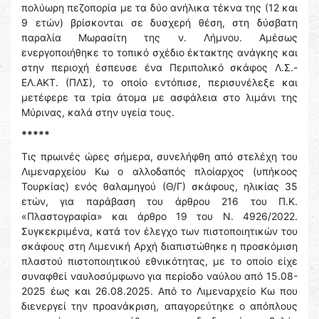
πολύωρη πεζοπορία με τα δύο ανήλικα τέκνα της (12 και
9 ετών) βρίσκονται σε δυσχερή θέση, στη δύσβατη
παραλία Μωρασίτη της ν. Λήμνου. Αμέσως
ενεργοποιήθηκε το τοπικό σχέδιο έκτακτης ανάγκης και
στην περιοχή έσπευσε ένα Περιπολικό σκάφος Λ.Σ.-
ΕΛ.ΑΚΤ. (ΠΛΣ), το οποίο εντόπισε, περισυνέλεξε και
μετέφερε τα τρία άτομα με ασφάλεια στο λιμάνι της
Μύρινας, καλά στην υγεία τους.
*****
Τις πρωινές ώρες σήμερα, συνελήφθη από στελέχη του
Λιμεναρχείου Κω ο αλλοδαπός πλοίαρχος (υπήκοος
Τουρκίας) ενός θαλαμηγού (Θ/Γ) σκάφους, ηλικίας 35
ετών, για παράβαση του άρθρου 216 του Π.Κ.
«Πλαστογραφία» και άρθρο 19 του Ν. 4926/2022.
Συγκεκριμένα, κατά τον έλεγχο των πιστοποιητικών του
σκάφους στη Λιμενική Αρχή διαπιστώθηκε η προσκόμιση
πλαστού πιστοποιητικού εθνικότητας, με το οποίο είχε
συναφθεί ναυλοσύμφωνο για περίοδο ναύλου από 15.08-
2025 έως και 26.08.2025. Από το Λιμεναρχείο Κω που
διενεργεί την προανάκριση, απαγορεύτηκε ο απόπλους