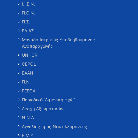
Ι.Ι.Ε.Ν.
Π.Ο.Ν.
Π.Σ.
ΕΛ.ΑΣ.
Μονάδα Ιατρικώς Υποβοηθούμενης
Αναπαραγωγής
UNHCR
CEPOL
ΕΑΑΝ
Π.Ν.
ΓΕΕΘΑ
Περιοδικό “Λιμενική Ηχώ”
Λέσχη Αξιωματικών
Ν.Ν.Α.
Αγγελίες προς Ναυτιλλομένους
Ε.Μ.Υ.