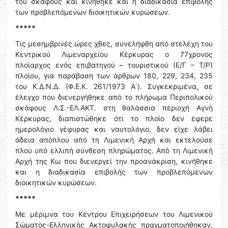
του σκάφους και κινήθηκε και η διαδικασία επιβολής
των προβλεπόμενων διοικητικών κυρώσεων.
*****
Τις μεσημβρινές ώρες χθες, συνελήφθη από στελέχη του
Κεντρικού Λιμεναρχείου Κέρκυρας ο 77χρονος
πλοίαρχος ενός επιβατηγού – τουριστικού (Ε/Γ – Τ/Ρ)
πλοίου, για παράβαση των άρθρων 180, 229, 234, 235
του Κ.Δ.Ν.Δ. (Φ.Ε.Κ. 261/1973 Α΄). Συγκεκριμένα, σε
έλεγχο που διενεργήθηκε από το πλήρωμα Περιπολικού
σκάφους Λ.Σ.-ΕΛ.ΑΚΤ. στη θαλάσσια περιοχή Αγνή
Κέρκυρας, διαπιστώθηκε ότι το πλοίο δεν έφερε
ημερολόγιο γέφυρας και ναυτολόγιο, δεν είχε λάβει
άδεια απόπλου από τη Λιμενική Αρχή και εκτελούσε
πλου υπό ελλιπή σύνθεση πληρώματος. Από τη Λιμενική
Αρχή της Κω που διενεργεί την προανάκριση, κινήθηκε
και η διαδικασία επιβολής των προβλεπόμενων
διοικητικών κυρώσεων.
*****
Με μέριμνα του Κέντρου Επιχειρήσεων του Λιμενικού
Σώματος-Ελληνικής Ακτοφυλακής πραγματοποιήθηκαν,