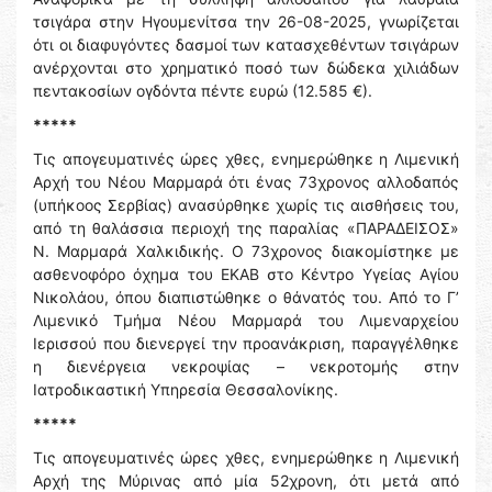
τσιγάρα στην Ηγουμενίτσα την 26-08-2025, γνωρίζεται
ότι οι διαφυγόντες δασμοί των κατασχεθέντων τσιγάρων
ανέρχονται στο χρηματικό ποσό των δώδεκα χιλιάδων
πεντακοσίων ογδόντα πέντε ευρώ (12.585 €).
*****
Τις απογευματινές ώρες χθες, ενημερώθηκε η Λιμενική
Αρχή του Νέου Μαρμαρά ότι ένας 73χρονος αλλοδαπός
(υπήκοος Σερβίας) ανασύρθηκε χωρίς τις αισθήσεις του,
από τη θαλάσσια περιοχή της παραλίας «ΠΑΡΑΔΕΙΣΟΣ»
Ν. Μαρμαρά Χαλκιδικής. Ο 73χρονος διακομίστηκε με
ασθενοφόρο όχημα του ΕΚΑΒ στο Κέντρο Υγείας Αγίου
Νικολάου, όπου διαπιστώθηκε ο θάνατός του. Από το Γ’
Λιμενικό Τμήμα Νέου Μαρμαρά του Λιμεναρχείου
Ιερισσού που διενεργεί την προανάκριση, παραγγέλθηκε
η διενέργεια νεκροψίας – νεκροτομής στην
Ιατροδικαστική Υπηρεσία Θεσσαλονίκης.
*****
Τις απογευματινές ώρες χθες, ενημερώθηκε η Λιμενική
Αρχή της Μύρινας από μία 52χρονη, ότι μετά από