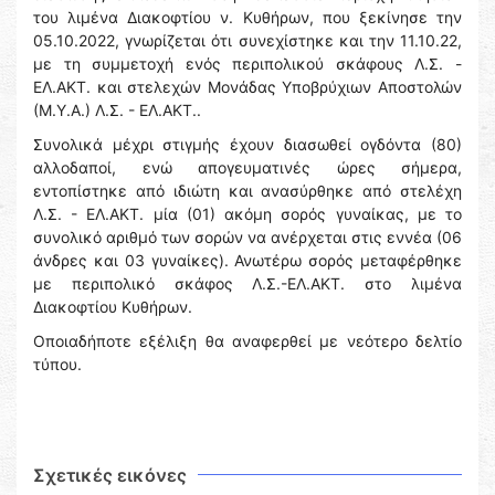
του λιμένα Διακοφτίου ν. Κυθήρων, που ξεκίνησε την
05.10.2022, γνωρίζεται ότι συνεχίστηκε και την 11.10.22,
με τη συμμετοχή ενός περιπολικού σκάφους Λ.Σ. -
ΕΛ.ΑΚΤ. και στελεχών Μονάδας Υποβρύχιων Αποστολών
(Μ.Υ.Α.) Λ.Σ. - ΕΛ.ΑΚΤ..
Συνολικά μέχρι στιγμής έχουν διασωθεί ογδόντα (80)
αλλοδαποί, ενώ απογευματινές ώρες σήμερα,
εντοπίστηκε από ιδιώτη και ανασύρθηκε από στελέχη
Λ.Σ. - ΕΛ.ΑΚΤ. μία (01) ακόμη σορός γυναίκας, με το
συνολικό αριθμό των σορών να ανέρχεται στις εννέα (06
άνδρες και 03 γυναίκες). Ανωτέρω σορός μεταφέρθηκε
με περιπολικό σκάφος Λ.Σ.-ΕΛ.ΑΚΤ. στο λιμένα
Διακοφτίου Κυθήρων.
Οποιαδήποτε εξέλιξη θα αναφερθεί με νεότερο δελτίο
τύπου.
Σχετικές εικόνες