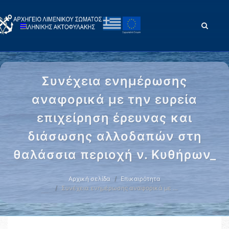
Συνέχεια ενημέρωσης
αναφορικά με την ευρεία
επιχείρηση έρευνας και
διάσωσης αλλοδαπών στη
θαλάσσια περιοχή ν. Κυθήρων_
Αρχική σελίδα
Επικαιρότητα
Συνέχεια ενημέρωσης αναφορικά με …