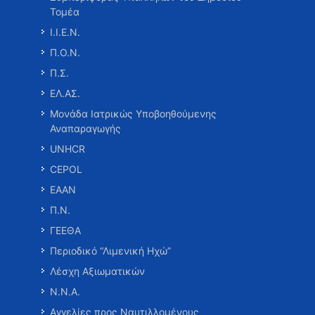
Τομέα
Ι.Ι.Ε.Ν.
Π.Ο.Ν.
Π.Σ.
ΕΛ.ΑΣ.
Μονάδα Ιατρικώς Υποβοηθούμενης
Αναπαραγωγής
UNHCR
CEPOL
ΕΑΑΝ
Π.Ν.
ΓΕΕΘΑ
Περιοδικό “Λιμενική Ηχώ”
Λέσχη Αξιωματικών
Ν.Ν.Α.
Αγγελίες προς Ναυτιλλομένους