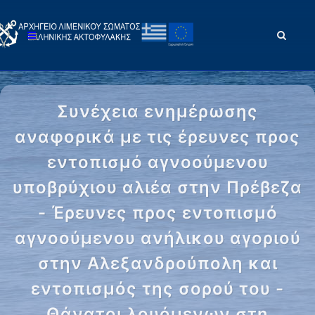
Συνέχεια ενημέρωσης
αναφορικά με τις έρευνες προς
εντοπισμό αγνοούμενου
υποβρύχιου αλιέα στην Πρέβεζα
- Έρευνες προς εντοπισμό
αγνοούμενου ανήλικου αγοριού
στην Αλεξανδρούπολη και
εντοπισμός της σορού του -
Θάνατοι λουόμενων στη