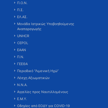
Π.Ο.Ν.
Π.Σ.
ΕΛ.ΑΣ.
Μονάδα Ιατρικώς Υποβοηθούμενης
Αναπαραγωγής
UNHCR
CEPOL
ΕΑΑΝ
Π.Ν.
ΓΕΕΘΑ
Περιοδικό “Λιμενική Ηχώ”
Λέσχη Αξιωματικών
Ν.Ν.Α.
Αγγελίες προς Ναυτιλλομένους
Ε.Μ.Υ.
Οδηγίες από ΕΟΔΥ για COVID-19