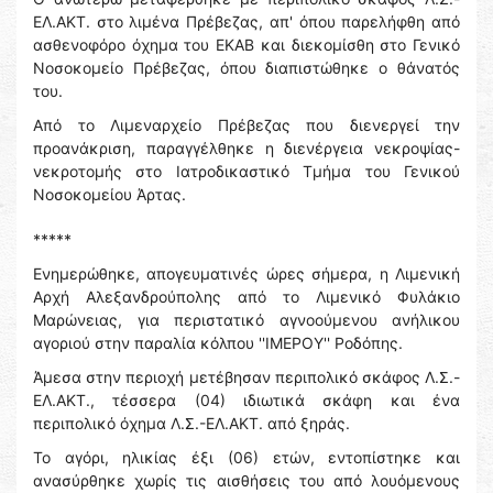
ΕΛ.ΑΚΤ. στο λιμένα Πρέβεζας, απ' όπου παρελήφθη από
ασθενοφόρο όχημα του ΕΚΑΒ και διεκομίσθη στο Γενικό
Νοσοκομείο Πρέβεζας, όπου διαπιστώθηκε ο θάνατός
του.
Από το Λιμεναρχείο Πρέβεζας που διενεργεί την
προανάκριση, παραγγέλθηκε η διενέργεια νεκροψίας-
νεκροτομής στο Ιατροδικαστικό Τμήμα του Γενικού
Νοσοκομείου Άρτας.
*****
Ενημερώθηκε, απογευματινές ώρες σήμερα, η Λιμενική
Αρχή Αλεξανδρούπολης από το Λιμενικό Φυλάκιο
Μαρώνειας, για περιστατικό αγνοούμενου ανήλικου
αγοριού στην παραλία κόλπου ''ΙΜΕΡΟΥ'' Ροδόπης.
Άμεσα στην περιοχή μετέβησαν περιπολικό σκάφος Λ.Σ.-
ΕΛ.ΑΚΤ., τέσσερα (04) ιδιωτικά σκάφη και ένα
περιπολικό όχημα Λ.Σ.-ΕΛ.ΑΚΤ. από ξηράς.
Το αγόρι, ηλικίας έξι (06) ετών, εντοπίστηκε και
ανασύρθηκε χωρίς τις αισθήσεις του από λουόμενους