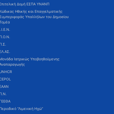
Επιτελική Δομή ΕΣΠΑ ΥΝΑΝΠ
Κώδικας Ηθικής και Επαγγελματικής
Συμπεριφοράς Υπαλλήλων του Δημοσίου
Τομέα
Ι.Ι.Ε.Ν.
Π.Ο.Ν.
Π.Σ.
ΕΛ.ΑΣ.
Μονάδα Ιατρικώς Υποβοηθούμενης
Αναπαραγωγής
UNHCR
CEPOL
ΕΑΑΝ
Π.Ν.
ΓΕΕΘΑ
Περιοδικό “Λιμενική Ηχώ”