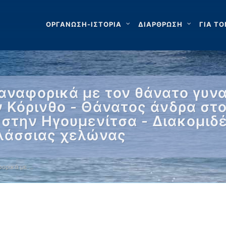
ΟΡΓΑΝΩΣΗ-ΙΣΤΟΡΙΑ
ΔΙΑΡΘΡΩΣΗ
ΓΙΑ ΤΟ
αναφορικά με τον θάνατο γυν
ν Κόρινθο - Θάνατος άνδρα στ
στην Ηγουμενίτσα - Διακομιδ
λάσσιας χελώνας
ορικά με …