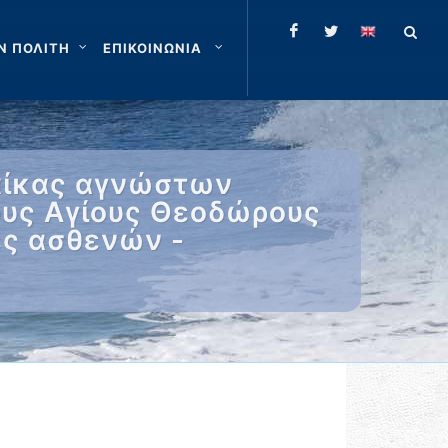
Ν ΠΟΛΙΤΗ
ΕΠΙΚΟΙΝΩΝΙΑ
αίκας αγνώστων
ους Αγίους Θεοδώρους
ές ασθενών -