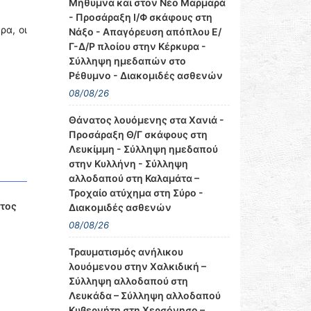
Μήθυμνα και στον Νέο Μαρμαρά
- Προσάραξη Ι/Φ σκάφους στη
ρα, οι
Νάξο - Απαγόρευση απόπλου Ε/
Γ-Δ/Ρ πλοίου στην Κέρκυρα -
Σύλληψη ημεδαπών στο
Ρέθυμνο - Διακομιδές ασθενών
08/08/26
Θάνατος λουόμενης στα Χανιά -
Προσάραξη Θ/Γ σκάφους στη
Λευκίμμη - Σύλληψη ημεδαπού
στην Κυλλήνη - Σύλληψη
αλλοδαπού στη Καλαμάτα –
Τροχαίο ατύχημα στη Σύρο -
ατος
Διακομιδές ασθενών
08/08/26
Τραυματισμός ανήλικου
λουόμενου στην Χαλκιδική –
Σύλληψη αλλοδαπού στη
Λευκάδα – Σύλληψη αλλοδαπού
Κυβερνήτη στη Χερσόνησο –