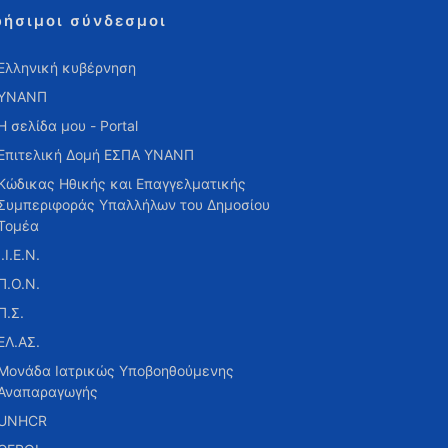
ρήσιμοι σύνδεσμοι
Ελληνική κυβέρνηση
ΥΝΑΝΠ
Η σελίδα μου - Portal
Επιτελική Δομή ΕΣΠΑ ΥΝΑΝΠ
Κώδικας Ηθικής και Επαγγελματικής
Συμπεριφοράς Υπαλλήλων του Δημοσίου
Τομέα
Ι.Ι.Ε.Ν.
Π.Ο.Ν.
Π.Σ.
ΕΛ.ΑΣ.
Μονάδα Ιατρικώς Υποβοηθούμενης
Αναπαραγωγής
UNHCR