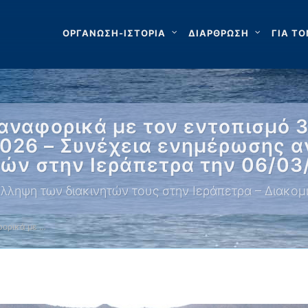
ΟΡΓΑΝΩΣΗ-ΙΣΤΟΡΙΑ
ΔΙΑΡΘΡΩΣΗ
ΓΙΑ ΤΟ
αναφορικά με τον εντοπισμό 
2026 – Συνέχεια ενημέρωσης α
ών στην Ιεράπετρα την 06/03
λληψη των διακινητών τους στην Ιεράπετρα – Διακομ
ορικά με …