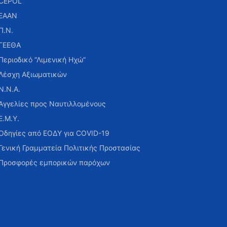
CEPOL
ΕΑΑΝ
Π.Ν.
ΓΕΕΘΑ
Περιοδικό “Λιμενική Ηχώ”
Λέσχη Αξιωματικών
Ν.Ν.Α.
Αγγελίες προς Ναυτιλλομένους
Ε.Μ.Υ.
Οδηγίες από ΕΟΔΥ για COVID-19
Γενική Γραμματεία Πολιτικής Προστασίας
Προσφορές εμπορικών παρόχων