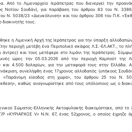
α. Από το Λιμεναρχείο Ιεράπετρας που διενεργεί την προανάκ
ς Νοτίου Σουδάν), για παράβαση του άρθρου 83 του Ν. 3386
ου Ν. 5038/23 «Διευκόλυνση» και του άρθρου 306 του Π.Κ. «Έκ
 διακινητής τους.
θηκε η Λιμενική Αρχή της Ιεράπετρας για την ύπαρξη αλλοδαπώ
την περιοχή μετέβη ένα Περιπολικό σκάφος Λ.Σ.-ΕΛ.ΑΚΤ., το π
ι άντρες) και τους μετέφερε στο λιμάνι της Ιεράπετρας. Σύμφ
ωινές ώρες την 05.03.2026 από την περιοχή Καμπούτ της Λι
 και 4.500 δολαρίων, για την μεταφορά τους στην Ελλάδα. Α
ανάκριση, συνελήφθη ένας 17χρονος αλλοδαπός (υπήκοος Σουδάν
 «Παράνομη είσοδος στη χώρα», του άρθρου 25 του Ν. 50
Έκθεση», καθώς αναγνωρίστηκε από τους υπόλοιπους ως ο διακ
ενικού Σώματος-Ελληνικής Ακτοφυλακής διακομίστηκε, από το 
-Τ/Ρ «ΚΥΡΙΑΡΧΟΣ V» Ν.N. 67, ένας 52χρονος, ο οποίος έχρηζε 