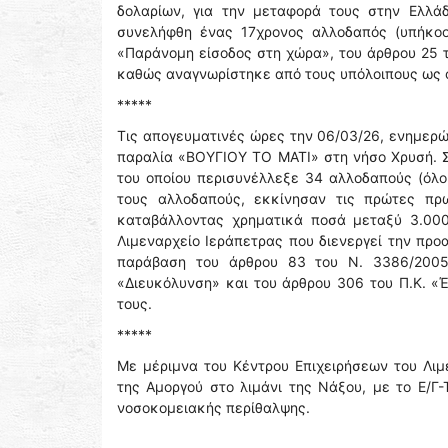
δολαρίων, για την μεταφορά τους στην Ελλάδ
συνελήφθη ένας 17χρονος αλλοδαπός (υπήκοο
«Παράνομη είσοδος στη χώρα», του άρθρου 25 τ
καθώς αναγνωρίστηκε από τους υπόλοιπους ως ο
*****
Τις απογευματινές ώρες την 06/03/26, ενημερώ
παραλία «ΒΟΥΓΙΟΥ ΤΟ ΜΑΤΙ» στη νήσο Χρυσή. Σ
του οποίου περισυνέλλεξε 34 αλλοδαπούς (όλο
τους αλλοδαπούς, εκκίνησαν τις πρώτες πρ
καταβάλλοντας χρηματικά ποσά μεταξύ 3.000
Λιμεναρχείο Ιεράπετρας που διενεργεί την προ
παράβαση του άρθρου 83 του Ν. 3386/2005
«Διευκόλυνση» και του άρθρου 306 του Π.Κ. «
τους.
*****
Με μέριμνα του Κέντρου Επιχειρήσεων του Λιμ
της Αμοργού στο λιμάνι της Νάξου, με το Ε/Γ
νοσοκομειακής περίθαλψης.