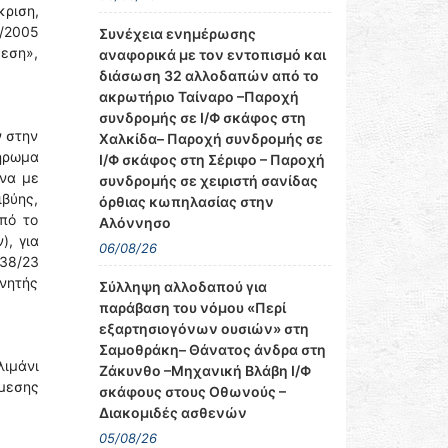
ριση,
/2005
Συνέχεια ενημέρωσης
θεση»,
αναφορικά με τον εντοπισμό και
διάσωση 32 αλλοδαπών από το
ακρωτήριο Ταίναρο –Παροχή
συνδρομής σε Ι/Φ σκάφος στη
ν στην
Χαλκίδα– Παροχή συνδρομής σε
λήρωμα
Ι/Φ σκάφος στη Σέριφο – Παροχή
ωνα με
συνδρομής σε χειριστή σανίδας
βύης,
όρθιας κωπηλασίας στην
πό το
Αλόννησο
), για
06/08/26
38/23
ινητής
Σύλληψη αλλοδαπού για
παράβαση του νόμου «Περί
εξαρτησιογόνων ουσιών» στη
Σαμοθράκη– Θάνατος άνδρα στη
λιμάνι
Ζάκυνθο –Μηχανική Βλάβη Ι/Φ
άμεσης
σκάφους στους Οθωνούς –
Διακομιδές ασθενών
05/08/26