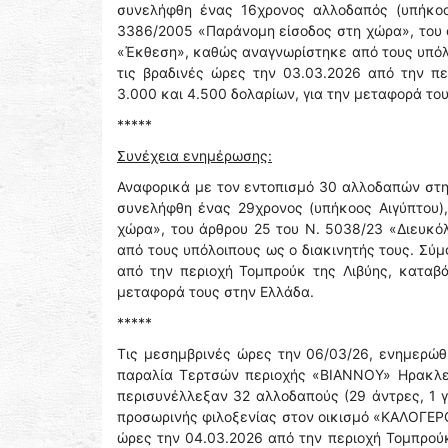
συνελήφθη ένας 16χρονος αλλοδαπός (υπήκοο
3386/2005 «Παράνομη είσοδος στη χώρα», του ά
«Έκθεση», καθώς αναγνωρίστηκε από τους υπόλ
τις βραδινές ώρες την 03.03.2026 από την π
3.000 και 4.500 δολαρίων, για την μεταφορά το
*****
Συνέχεια ενημέρωσης:
Αναφορικά με τον εντοπισμό 30 αλλοδαπών στ
συνελήφθη ένας 29χρονος (υπήκοος Αιγύπτου)
χώρα», του άρθρου 25 του Ν. 5038/23 «Διευκό
από τους υπόλοιπους ως ο διακινητής τους. Σύ
από την περιοχή Τομπρούκ της Λιβύης, καταβ
μεταφορά τους στην Ελλάδα.
*****
Τις μεσημβρινές ώρες την 06/03/26, ενημερώθ
παραλία Τερτσών περιοχής «ΒΙΑΝΝΟΥ» Ηρακλείο
περισυνέλλεξαν 32 αλλοδαπούς (29 άντρες, 1 γ
προσωρινής φιλοξενίας στον οικισμό «ΚΑΛΟΓΕΡΟ
ώρες την 04.03.2026 από την περιοχή Τομπρού