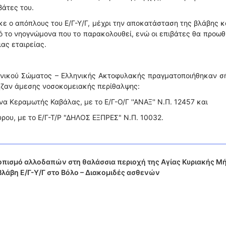
βάτες του.
ε ο απόπλους του Ε/Γ-Υ/Γ, μέχρι την αποκατάσταση της βλάβης κ
 το νηογνώμονα που το παρακολουθεί, ενώ οι επιβάτες θα προω
ας εταιρείας.
μενικού Σώματος – Ελληνικής Ακτοφυλακής πραγματοποιήθηκαν σ
ρηζαν άμεσης νοσοκομειακής περίθαλψης:
α Κεραμωτής Καβάλας, με το Ε/Γ-Ο/Γ ''ΑΝΑΞ'' Ν.Π. 12457 και
ύρου, με το Ε/Γ-Τ/Ρ "ΔΗΛΟΣ ΕΞΠΡΕΣ" Ν.Π. 10032.
πισμό αλλοδαπών στη θαλάσσια περιοχή της Αγίας Κυριακής Μή
λάβη Ε/Γ-Υ/Γ στο Βόλο – Διακομιδές ασθενών