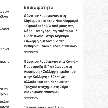
Επικαιρότητα
ίζεται
Θάνατος λουομένων στη
ράβαση
Μήθυμνα και στον Νέο Μαρμαρά
- Προσάραξη Ι/Φ σκάφους στη
πλακεί
Νάξο - Απαγόρευση απόπλου Ε/
Γ-Δ/Ρ πλοίου στην Κέρκυρα -
Σύλληψη ημεδαπών στο
Ρέθυμνο - Διακομιδές ασθενών
χρονοι
08/08/26
ηκε ο
Θάνατος λουόμενης στα Χανιά -
Προσάραξη Θ/Γ σκάφους στη
Λευκίμμη - Σύλληψη ημεδαπού
στην Κυλλήνη - Σύλληψη
αλλοδαπού στη Καλαμάτα –
Τροχαίο ατύχημα στη Σύρο -
ΒΕΝΟΥΣ
Διακομιδές ασθενών
ερίου.
08/08/26
πελο-
λιμένα
Τραυματισμός ανήλικου