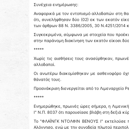
Συνέχεια ενημέρωσης:
Αναφορικά με τον εντοπισμό αλλοδαπών στη θαλ
ότι, συνελήφθησαν δύο (02) εκ των εκατόν είκ
των άρθρων 88 Ν. 3386/2005, 30 Ν.4251/2014 κ
Συγκεκριμένα, σύμφωνα με στοιχεία που προέκυ
στην παράνομη διακίνηση των εκατόν είκοσι δύ
*****
Χωρίς τις αισθήσεις τους ανασύρθηκαν, πρωιν
αλλοδαποί.
Οι ανωτέρω διακομίσθηκαν με ασθενοφόρο όχη
θάνατός τους.
Προανάκριση διενεργείται από το Λιμεναρχείο Ρ
*****
Ενημερώθηκε, πρωινές ώρες σήμερα, η Λιμενικ
Ι" Ν.Π. 8037 ότι παρουσίασε βλάβη στη δεξιά κύ
Το "ΦΛΑΪΝΓΚ ΝΤΟΛΦΙΝ ΒΕΝΟΥΣ Ι" εκτελούσε π
Αλόννησο, ενώ με την συνοδεία πλωτού περιπολι