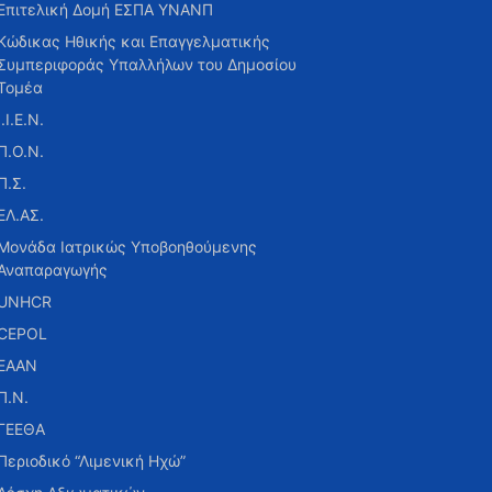
Επιτελική Δομή ΕΣΠΑ ΥΝΑΝΠ
Κώδικας Ηθικής και Επαγγελματικής
Συμπεριφοράς Υπαλλήλων του Δημοσίου
Τομέα
Ι.Ι.Ε.Ν.
Π.Ο.Ν.
Π.Σ.
ΕΛ.ΑΣ.
Μονάδα Ιατρικώς Υποβοηθούμενης
Αναπαραγωγής
UNHCR
CEPOL
ΕΑΑΝ
Π.Ν.
ΓΕΕΘΑ
Περιοδικό “Λιμενική Ηχώ”