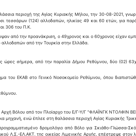
άσσια περιοχή της Αγίας Κυριακής Μήλου, την 30-08-2021, γνωρ
οσι τεσσάρων (124) αλλοδαπών, ηλικίας 49 και 60 ετών, για πα
αι 306 του Π.Κ.
ψαν από την προανάκριση, ο 49χρονος και ο 60χρονος είχαν εμ
ο αλλοδαπών από την Τουρκία στην Ελλάδα.
ές ώρες σήμερα, από την παραλία Δήμου Ρεθύμνου, δύο (02) 63
μα του ΕΚΑΒ στο Γενικό Νοσοκομείο Ρεθύμνου, όπου διαπιστώθ
εθύμνου.
ή Αρχή Βόλου από τον Πλοίαρχο του Ε/Γ-Υ/Γ "ΦΛΑΪΝΓΚ ΝΤΟΛΦΙΝ 
ρια μηχανή, ενώ έπλεε στη θαλάσσια περιοχή Αγίας Κυριακής Τρικ
ρογραμματισμένο δρομολόγιο από Βόλο για Σκιάθο-Γλώσσα-Σκό
κού Λ.Σ.-ΕΛ.ΑΚΤ. της οικείας Λιμενικής Αρχής, επέστρεψε στον 