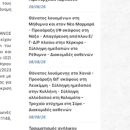
 τους
09/08/26
ράνομη
Θάνατος λουομένων στη
Μήθυμνα και στον Νέο Μαρμαρά
- Προσάραξη Ι/Φ σκάφους στη
ΙΑΝΟΣ
Νάξο - Απαγόρευση απόπλου Ε/
είχαν
Γ-Δ/Ρ πλοίου στην Κέρκυρα -
ι του
Σύλληψη ημεδαπών στο
ου και
Ρέθυμνο - Διακομιδές ασθενών
ο (02)
08/08/26
φθησαν
/2023
Θάνατος λουόμενης στα Χανιά -
ωνα με
Προσάραξη Θ/Γ σκάφους στη
ας για
Λευκίμμη - Σύλληψη ημεδαπού
κριση
στην Κυλλήνη - Σύλληψη
αλλοδαπού στη Καλαμάτα –
Τροχαίο ατύχημα στη Σύρο -
Διακομιδές ασθενών
ρωινές
08/08/26
11148,
Τραυματισμός ανήλικου