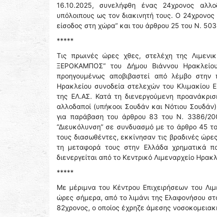
16.10.2025, συνελήφθη ένας 24χρονος αλλο
υπόλοιπους ως τον διακινητή τους. Ο 24χρονο
είσοδος στη χώρα” και του άρθρου 25 του Ν. 503
*****
Τις πρωινές ώρες χθες, στελέχη της Λιμενι
ΞΕΡΟΚΑΜΠΟΣ” του Δήμου Βιάννου Ηρακλείου,
προηγουμένως αποβιβαστεί από λέμβο στην π
Ηρακλείου συνοδεία στελεχών του Κλιμακίου Ει
της ΕΛ.ΑΣ. Κατά τη διενεργούμενη προανάκρισ
αλλοδαποί (υπήκοοι Σουδάν και Νότιου Σουδάν)
για παράβαση του άρθρου 83 του Ν. 3386/20
“Διευκόλυνση” σε συνδυασμό με το άρθρο 45 το
τους διασωθέντες, εκκίνησαν τις βραδινές ώρε
τη μεταφορά τους στην Ελλάδα χρηματικά π
διενεργείται από το Κεντρικό Λιμεναρχείο Ηρα
*****
Με μέριμνα του Κέντρου Επιχειρήσεων του Λιμ
ώρες σήμερα, από το λιμάνι της Ελαφονήσου στο
82χρονος, ο οποίος έχρηζε άμεσης νοσοκομειακ