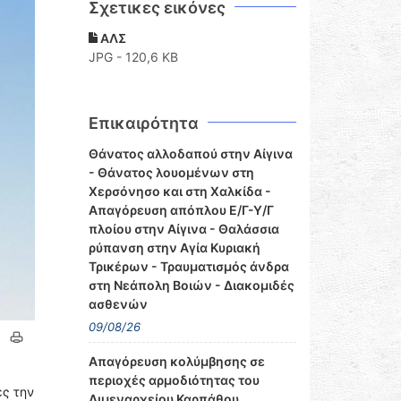
Σχετικες εικόνες
ΑΛΣ
JPG - 120,6 KB
Επικαιρότητα
Θάνατος αλλοδαπού στην Αίγινα
- Θάνατος λουομένων στη
Χερσόνησο και στη Χαλκίδα -
Απαγόρευση απόπλου Ε/Γ-Υ/Γ
πλοίου στην Αίγινα - Θαλάσσια
ρύπανση στην Αγία Κυριακή
Τρικέρων - Τραυματισμός άνδρα
στη Νεάπολη Βοιών - Διακομιδές
ασθενών
09/08/26
Απαγόρευση κολύμβησης σε
περιοχές αρμοδιότητας του
ες την
Λιμεναρχείου Καρπάθου