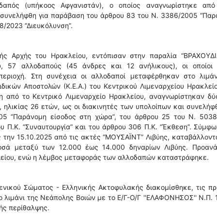
δαπός (υπήκοος Αφγανιστάν), ο οποίος αναγνωρίστηκε από
ς συνελήφθη για παράβαση του άρθρου 83 του Ν. 3386/2005 “Πα
8/2023 “Διευκόλυνση”.
κής Αρχής του Ηρακλείου, εντόπισαν στην παραλία “ΒΡΑΧΟΥΔ
 57 αλλοδαπούς (45 άνδρες και 12 ανήλικους), οι οποίοι 
εριοχή. Στη συνέχεια οι αλλοδαποί μεταφέρθηκαν στο λιμάν
δικών Αποστολών (Κ.Ε.Α.) του Κεντρικού Λιμεναρχείου Ηρακλεί
η από το Κεντρικό Λιμεναρχείο Ηρακλείου, αναγνωρίστηκαν δύ
, ηλικίας 26 ετών, ως οι διακινητές των υπολοίπων και συνελή
05 “Παράνομη είσοδος στη χώρα”, του άρθρου 25 του Ν. 5038
υ Π.Κ. “Συναυτουργία” και του άρθρου 306 Π.Κ. “Έκθεση”. Σύμφ
ς την 15.10.2025 από τις ακτές “ΜΟΥΣΑΪΝΤ” Λιβύης, καταβάλλοντ
οσά μεταξύ των 12.000 έως 14.000 δηναρίων Λιβύης. Προανά
κλείου, ενώ η λέμβος μεταφοράς των αλλοδαπών καταστράφηκε.
ενικού Σώματος - Ελληνικής Ακτοφυλακής διακομίσθηκε, τις π
 λιμάνι της Νεάπολης Βοιών με το Ε/Γ-Ο/Γ ''ΕΛΑΦΟΝΗΣΟΣ'' Ν.Π. 
ής περίθαλψης.