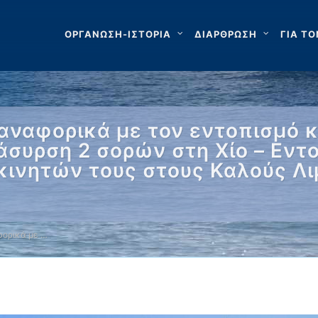
ΟΡΓΑΝΩΣΗ-ΙΣΤΟΡΙΑ
ΔΙΑΡΘΡΩΣΗ
ΓΙΑ ΤΟ
αναφορικά με τον εντοπισμό 
άσυρση 2 σορών στη Χίο – Εν
κινητών τους στους Καλούς Λι
ορικά με …