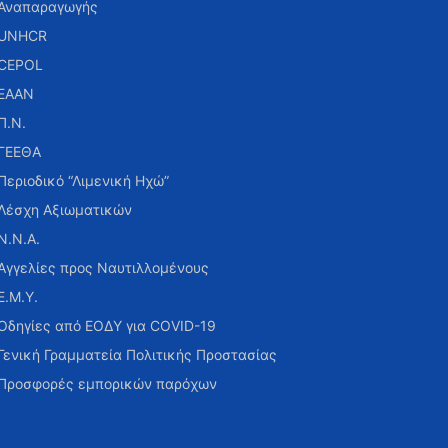
Αναπαραγωγής
UNHCR
CEPOL
ΕΑΑΝ
Π.Ν.
ΓΕΕΘΑ
Περιοδικό “Λιμενική Ηχώ”
Λέσχη Αξιωματικών
Ν.Ν.Α.
Αγγελίες προς Ναυτιλλομένους
Ε.Μ.Υ.
Οδηγίες από ΕΟΔΥ για COVID-19
Γενική Γραμματεία Πολιτικής Προστασίας
Προσφορές εμπορικών παρόχων