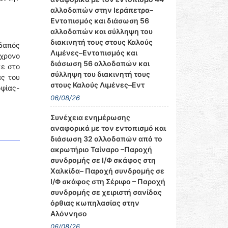
αλλοδαπών στην Ιεράπετρα–
Εντοπισμός και διάσωση 56
αλλοδαπών και σύλληψη του
διακινητή τους στους Καλούς
δαπός
Λιμένες–Εντοπισμός και
χρονο
διάσωση 56 αλλοδαπών και
ε στο
σύλληψη του διακινητή τους
ας του
στους Καλούς Λιμένες–Εντ
ψίας-
06/08/26
Συνέχεια ενημέρωσης
αναφορικά με τον εντοπισμό και
διάσωση 32 αλλοδαπών από το
ακρωτήριο Ταίναρο –Παροχή
συνδρομής σε Ι/Φ σκάφος στη
Χαλκίδα– Παροχή συνδρομής σε
Ι/Φ σκάφος στη Σέριφο – Παροχή
συνδρομής σε χειριστή σανίδας
όρθιας κωπηλασίας στην
Αλόννησο
06/08/26