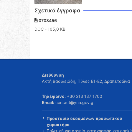
Σχετικά έγγραφα
0708456
DOC
- 105,0 KB
Διεύθυνση
Ακτή Βασιλειάδη, Πύλες Ε1-Ε2, Δραπετσώνα
Τηλέφωνο:
+30 213 137 1700
Email:
contact@yna.gov.gr
Προστασία δεδομένων προσωπικού
χαρακτήρα
Πολιτική για αρχεία καταγραφής και cooki