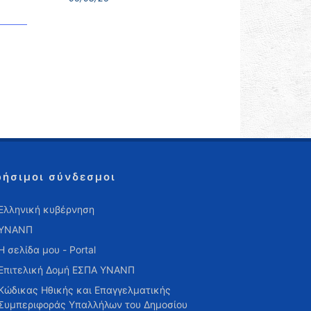
ρήσιμοι σύνδεσμοι
Ελληνική κυβέρνηση
ΥΝΑΝΠ
Η σελίδα μου - Portal
Επιτελική Δομή ΕΣΠΑ ΥΝΑΝΠ
Κώδικας Ηθικής και Επαγγελματικής
Συμπεριφοράς Υπαλλήλων του Δημοσίου