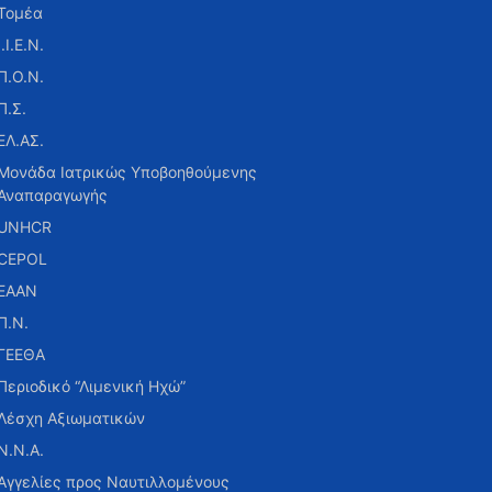
Τομέα
Ι.Ι.Ε.Ν.
Π.Ο.Ν.
Π.Σ.
ΕΛ.ΑΣ.
Μονάδα Ιατρικώς Υποβοηθούμενης
Αναπαραγωγής
UNHCR
CEPOL
ΕΑΑΝ
Π.Ν.
ΓΕΕΘΑ
Περιοδικό “Λιμενική Ηχώ”
Λέσχη Αξιωματικών
Ν.Ν.Α.
Αγγελίες προς Ναυτιλλομένους