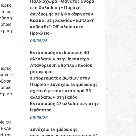
Παλαιόχωρα – Θάνατος άνδρα
ς ώρες
στη Χαλκιδική - Παροχή
ποίος
συνδρομής σε Ι/Φ σκάφη στην
ράβαση
Κέα και στη Χαλκίδα– Εμπλοκή
¨ όπως
κάβου Ε/Γ-Ο/Γ πλοίου στο
κριση
Ηράκλειο -
06/08/26
Εντοπισμός και διάσωση 40
αλλοδαπών στην Ιεράπετρα –
Απαγόρευση απόπλου πλοίου
ς ώρες
μεταφοράς
οποίος
εμπορευματοκιβωτίων στον
ράβαση
Πειραιά – Συνέχεια ενημέρωσης
¨ όπως
σχετικά με τον εντοπισμό 33
ντρικό
αλλοδαπών στη Γαύδο -
Εντοπισμός 47 αλλοδαπών στην
Ιεράπετρα -
06/08/26
ίς τις
υ ΕΚΑΒ
Συνέχεια ενημέρωσης
εί την
αναφορικά με τον εντοπισμό 44