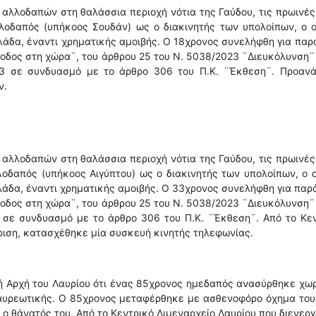
 αλλοδαπών στη θαλάσσια περιοχή νότια της Γαύδου, τις πρωινέ
λοδαπός (υπήκοος Σουδάν) ως ο διακινητής των υπολοίπων, ο ο
λάδα, έναντι χρηματικής αμοιβής. Ο 18χρονος συνελήφθη για πα
οδος στη χώρα¨, του άρθρου 25 του Ν. 5038/2023 ¨Διευκόλυνση
23 σε συνδυασμό με το άρθρο 306 του Π.Κ. ¨Έκθεση¨. Προανά
ν.
 αλλοδαπών στη θαλάσσια περιοχή νότια της Γαύδου, τις πρωινέ
οδαπός (υπήκοος Αιγύπτου) ως ο διακινητής των υπολοίπων, ο 
λάδα, έναντι χρηματικής αμοιβής. Ο 33χρονος συνελήφθη για πα
οδος στη χώρα¨, του άρθρου 25 του Ν. 5038/2023 ¨Διευκόλυνση
3 σε συνδυασμό με το άρθρο 306 του Π.Κ. ¨Έκθεση¨. Από το Κε
ριση, κατασχέθηκε μία συσκευή κινητής τηλεφωνίας.
ή Αρχή του Λαυρίου ότι ένας 85χρονος ημεδαπός ανασύρθηκε χωρ
Λαυρεωτικής. Ο 85χρονος μεταφέρθηκε με ασθενοφόρο όχημα το
ο θάνατός του. Από το Κεντρικό Λιμεναρχείο Λαυρίου που διενεργ