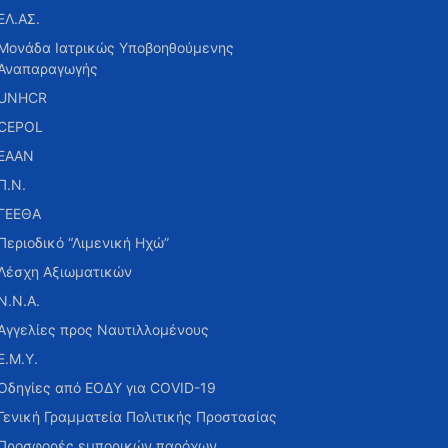
ΕΛ.ΑΣ.
Μονάδα Ιατρικώς Υποβοηθούμενης
Αναπαραγωγής
UNHCR
CEPOL
ΕΑΑΝ
Π.Ν.
ΓΕΕΘΑ
Περιοδικό “Λιμενική Ηχώ”
Λέσχη Αξιωματικών
Ν.Ν.Α.
Αγγελίες προς Ναυτιλλομένους
Ε.Μ.Υ.
Οδηγίες από ΕΟΔΥ για COVID-19
Γενική Γραμματεία Πολιτικής Προστασίας
Προσφορές εμπορικών παρόχων