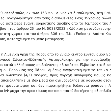
29 αλλοδαπών, εκ των 158 που συνολικά διασώθηκαν, στη θαλ
χθες, αναγνωρίστηκε από τους διασωθέντες ένας 19χρονος αλλ
τους μετέφερε έναντι χρηματικής αμοιβής από το Τομπρούκ της 
βαση του άρθρου 25 του Ν. 5038/2023 «Κώδικας μετανάστευσης»
ς στη χώρα» και του άρθρου 306 του Π.Κ. «Έκθεση». Από το Κε
ριση, κατασχέθηκε το μέσο μεταφοράς.
η Λιμενική Αρχή της Πάρου από το Ενιαίο Κέντρο Συντονισμού Έ
ιμενικού Σώματος-Ελληνικής Ακτοφυλακής, για την προσάραξη
με οκτώ αλλοδαπούς επιβαίνοντες (3 υπήκοοι Ελβετίας και 5 υ
όρμου Παροικιάς της Πάρου. Αμέσως ενεργοποιήθηκε το τοπικό 
να αλιευτικό (Α/Κ) σκάφος, προς παροχή συνδρομής καθώς κα
/Φ αποκολλήθηκε με ιδία μέσα και αγκυροβόλησε με ασφάλεια στο
ηκε τραυματισμός και δεν παρατηρήθηκε θαλάσσια ρύπανση. Α
υ Ι/Φ μέχρι την προσκόμιση πιστοποιητικού διατήρησης αξιοπλοΐ