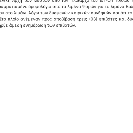
ενική Αρχή των Μεστών από τον Πλοίαρχο του Ε/Γ-Ο/Γ πλοίου 
ραμματισμένο δρομολόγιο από το λιμένα Ψαρών για το λιμένα Βο
του στο λιμάνι, λόγω των δυσμενών καιρικών συνθηκών και ότι το
το πλοίο ανέμεναν προς αποβίβαση τρεις (03) επιβάτες και δύ
υπήρξε άμεση ενημέρωση των επιβατών.