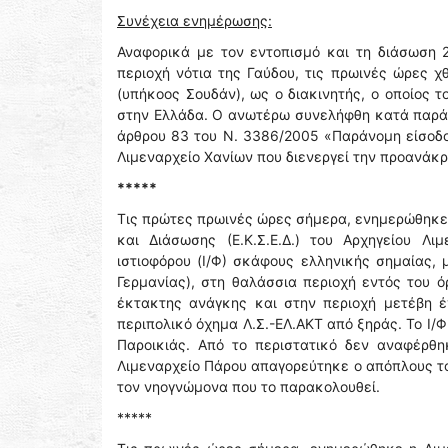
Συνέχεια ενημέρωσης:
Αναφορικά με τον εντοπισμό και τη διάσωση 
περιοχή νότια της Γαύδου, τις πρωινές ώρες 
(υπήκοος Σουδάν), ως ο διακινητής, ο οποίος 
στην Ελλάδα. Ο ανωτέρω συνελήφθη κατά παρά
άρθρου 83 του Ν. 3386/2005 «Παράνομη είσοδο
Λιμεναρχείο Χανίων που διενεργεί την προανάκ
*****
Τις πρώτες πρωινές ώρες σήμερα, ενημερώθηκε 
και Διάσωσης (Ε.Κ.Σ.Ε.Δ.) του Αρχηγείου Λ
ιστιοφόρου (Ι/Φ) σκάφους ελληνικής σημαίας, 
Γερμανίας), στη θαλάσσια περιοχή εντός του 
έκτακτης ανάγκης και στην περιοχή μετέβη έ
περιπολικό όχημα Λ.Σ.-ΕΛ.ΑΚΤ από ξηράς. Το Ι
Παροικιάς. Από το περιστατικό δεν αναφέρθ
Λιμεναρχείο Πάρου απαγορεύτηκε ο απόπλους το
τον νηογνώμονα που το παρακολουθεί.
*****