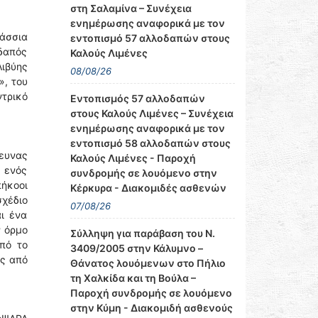
στη Σαλαμίνα – Συνέχεια
ενημέρωσης αναφορικά με τον
άσσια
εντοπισμό 57 αλλοδαπών στους
οδαπός
Καλούς Λιμένες
Λιβύης
08/08/26
, του
ντρικό
Εντοπισμός 57 αλλοδαπών
στους Καλούς Λιμένες – Συνέχεια
ενημέρωσης αναφορικά με τον
εντοπισμό 58 αλλοδαπών στους
ρευνας
Καλούς Λιμένες - Παροχή
 ενός
συνδρομής σε λουόμενο στην
πήκοοι
Κέρκυρα - Διακομιδές ασθενών
σχέδιο
07/08/26
ι ένα
ν όρμο
Σύλληψη για παράβαση του Ν.
πό το
3409/2005 στην Κάλυμνο –
ας από
Θάνατος λουόμενων στο Πήλιο
τη Χαλκίδα και τη Βούλα –
Παροχή συνδρομής σε λουόμενο
στην Κύμη - Διακομιδή ασθενούς