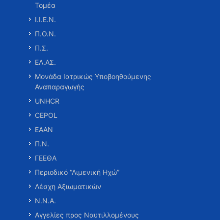
Τομέα
Ι.Ι.Ε.Ν.
Π.Ο.Ν.
Π.Σ.
ΕΛ.ΑΣ.
Μονάδα Ιατρικώς Υποβοηθούμενης
Αναπαραγωγής
UNHCR
CEPOL
ΕΑΑΝ
Π.Ν.
ΓΕΕΘΑ
Περιοδικό “Λιμενική Ηχώ”
Λέσχη Αξιωματικών
Ν.Ν.Α.
Αγγελίες προς Ναυτιλλομένους