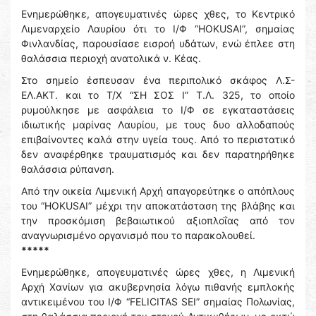
Ενημερώθηκε, απογευματινές ώρες χθες, το Κεντρικό
Λιμεναρχείο Λαυρίου ότι το Ι/Φ “HOKUSAI”, σημαίας
Φινλανδίας, παρουσίασε εισροή υδάτων, ενώ έπλεε στη
θαλάσσια περιοχή ανατολικά ν. Κέας.
Στο σημείο έσπευσαν ένα περιπολικό σκάφος Λ.Σ-
ΕΛ.ΑΚΤ. και το Τ/Χ “ΣΗ ΣΟΣ Ι” Τ.Λ. 325, το οποίο
ρυμούλκησε με ασφάλεια το Ι/Φ σε εγκαταστάσεις
ιδιωτικής μαρίνας Λαυρίου, με τους δυο αλλοδαπούς
επιβαίνοντες καλά στην υγεία τους. Από το περιστατικό
δεν αναφέρθηκε τραυματισμός και δεν παρατηρήθηκε
θαλάσσια ρύπανση.
Από την οικεία Λιμενική Αρχή απαγορεύτηκε ο απόπλους
του “HOKUSAI” μέχρι την αποκατάσταση της βλάβης και
την προσκόμιση βεβαιωτικού αξιοπλοΐας από τον
αναγνωρισμένο οργανισμό που το παρακολουθεί.
*****
Ενημερώθηκε, απογευματινές ώρες χθες, η Λιμενική
Αρχή Χανίων για ακυβερνησία λόγω πιθανής εμπλοκής
αντικειμένου του Ι/Φ “FELICITAS SEI” σημαίας Πολωνίας,