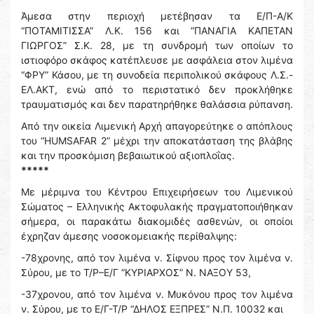
Άμεσα στην περιοχή μετέβησαν τα Ε/Π-Α/Κ
“ΠΟΤΑΜΙΤΙΣΣΑ” Λ.Κ. 156 και “ΠΑΝΑΓΙΑ ΚΑΠΕΤΑΝ
ΓΙΩΡΓΟΣ” Σ.Κ. 28, με τη συνδρομή των οποίων το
ιστιοφόρο σκάφος κατέπλευσε με ασφάλεια στον λιμένα
“ΦΡΥ” Κάσου, με τη συνοδεία περιπολικού σκάφους Λ.Σ.-
ΕΛ.ΑΚΤ, ενώ από το περιστατικό δεν προκλήθηκε
τραυματισμός και δεν παρατηρήθηκε θαλάσσια ρύπανση.
Από την οικεία Λιμενική Αρχή απαγορεύτηκε ο απόπλους
του “HUMSAFAR 2” μέχρι την αποκατάσταση της βλάβης
και την προσκόμιση βεβαιωτικού αξιοπλοΐας.
*****
Με μέριμνα του Κέντρου Επιχειρήσεων του Λιμενικού
Σώματος – Ελληνικής Ακτοφυλακής πραγματοποιήθηκαν
σήμερα, οι παρακάτω διακομιδές ασθενών, οι οποίοι
έχρηζαν άμεσης νοσοκομειακής περίθαλψης:
-78χρονης, από τον λιμένα ν. Σίφνου προς τον λιμένα ν.
Σύρου, με το Τ/Ρ–Ε/Γ “ΚΥΡΙΑΡΧΟΣ” Ν. ΝΑΞΟΥ 53,
-37χρονου, από τον λιμένα ν. Μυκόνου προς τον λιμένα
ν. Σύρου, με το Ε/Γ-Τ/Ρ “ΔΗΛΟΣ ΕΞΠΡΕΣ” Ν.Π. 10032 και