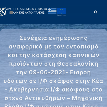
Συνέχεια ενημέρωσης
αναφορικά με τον εντοπισμό
και την κατάσχεση καπνικών
προϊόντων στη Θεσσαλονίκη
την 09-06-2021- Εισροή
υδάτων σε Ι/Φ σκάφος στην Κέα
- Ακυβερνησία Ι/Φ σκάφους στο
στενό Αντικυθήρων – Μηχανική
Βλάβη Ι/Φ σκάφους στην Κάσο –