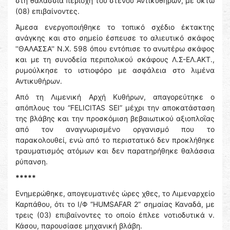
στη θαλάσσια περιοχή του στενού Αντικυθήρων, με οκτώ
(08) επιβαίνοντες.
Άμεσα ενεργοποιήθηκε το τοπικό σχέδιο έκτακτης
ανάγκης και στο σημείο έσπευσε το αλιευτικό σκάφος
''ΘΑΛΑΣΣΑ'' Ν.Χ. 598 όπου εντόπισε το ανωτέρω σκάφος
και με τη συνοδεία περιπολικού σκάφους Λ.Σ-ΕΛ.ΑΚΤ.,
ρυμούλκησε το ιστιοφόρο με ασφάλεια στο λιμένα
Αντικυθήρων.
Από τη Λιμενική Αρχή Κυθήρων, απαγορεύτηκε ο
απόπλους του “FELICITAS SEI” μέχρι την αποκατάσταση
της βλάβης και την προσκόμιση βεβαιωτικού αξιοπλοΐας
από τον αναγνωρισμένο οργανισμό που το
παρακολουθεί, ενώ από το περιστατικό δεν προκλήθηκε
τραυματισμός ατόμων και δεν παρατηρήθηκε θαλάσσια
ρύπανση.
*****
Ενημερώθηκε, απογευματινές ώρες χθες, το Λιμεναρχείο
Καρπάθου, ότι το Ι/Φ “HUMSAFAR 2” σημαίας Καναδά, με
τρεις (03) επιβαίνοντες το οποίο έπλεε νοτιοδυτικά ν.
Κάσου, παρουσίασε μηχανική βλάβη.