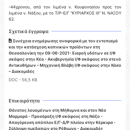
-44χρονου, από τον λιμένα ν. Κουφονησίου προς τον
λιμένα ν. Νάξου, με το Τ/Ρ–Ε/Γ “ΚΥΡΙΑΡΧΟΣ ΙΙΙ” Ν. ΝΑΞΟΥ
62.
Σχετικά έγγραφα
Συνέχεια ενημέρωσης αναφορικά με τον εντοπισμό
και την κατάσχεση καπνικών προϊόντων στη
Θεσσαλονίκη την 09-06-2021- Εισροή υδάτων σε Ι/Φ
σκάφος στην Κέα - Ακυβερνησία Ι/Φ σκάφους στο στενό
Αντικυθήρων – Μηχανική Βλάβη Ι/Φ σκάφους στην Κάσο
– Διακομιδές
DOC
- 56,5 KB
Επικαιρότητα
Θάνατος λουομένων στη Μήθυμνα και στον Νέο
Μαρμαρά - Προσάραξη Ι/Φ σκάφους στη Νάξο -
Απαγόρευση απόπλου Ε/Γ-Δ/Ρ πλοίου στην Κέρκυρα -
Σύλληψη ημεδαπών στο Ρέθυμνο - Διακομιδές