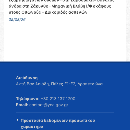
άνδρα στη Ζάκυνθο –Μηχανική Βλάβη Ι/Φ σκάφους
στους Οθωνούς – Διακομιδές ασθενών
05/08/26
Διεύθυνση
Ακτή Βασιλειάδη, Πύλες Ε1-Ε2, Δραπετσώνα
Τηλέφωνο:
+30 213 137 1700
Email:
contact@yna.gov.gr
Προστασία δεδομένων προσωπικού
χαρακτήρα