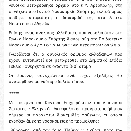
γυναίκα μεταφέρθηκε αρχικά στο Κ.Υ. Αρεόπολης, στη
συνέχεια στο Γενικό Νοσοκομείο Σπάρτης, τελικά όμως
κρίθηκε απαραίτητη η διακομιδή της στο Αττικό
Νοσοκομείο Αθηνών.
Επίσης, ένας ανήλικος αλλοδαπός που νοσηλευόταν στο
Γενικό Νοσοκομείο Σπάρτης διεκομίσθη στο Παιδιατρικό
Νοσοκομείο Αγία Σοφία Αθηνών για περαιτέρω νοσηλεία.
Γνωρίζεται ότι ο συνολικός αριθμός αλλοδαπών που
έχουν εντοπιστεί και μεταφερθεί στο Δημοτικό Στάδιο
Γυθείου ανέρχεται σε ογδόντα (80) άτομα.
Οι έρευνες συνεχίζονται ενώ τυχόν εξελίξεις θα
αναφερθούν με νεότερο δελτίο τύπου.
*****
Με μέριμνα του Κέντρου Επιχειρήσεων του Λιμενικού
Σώματος - Ελληνικής Ακτοφυλακής πραγματοποιήθηκαν
σήμερα οι παρακάτω διακομιδές ασθενών, οι οποίοι
έχρηζαν άμεσης νοσοκομειακής περίθαλψης:
-96χρονης, από τον όρμο “Πεύκο” ν. Σκύρου προς τον