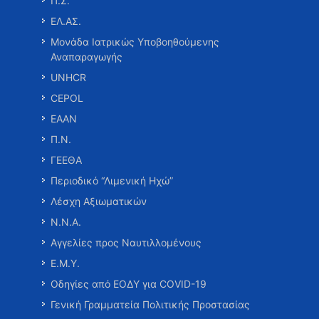
Π.Σ.
ΕΛ.ΑΣ.
Μονάδα Ιατρικώς Υποβοηθούμενης
Αναπαραγωγής
UNHCR
CEPOL
ΕΑΑΝ
Π.Ν.
ΓΕΕΘΑ
Περιοδικό “Λιμενική Ηχώ”
Λέσχη Αξιωματικών
Ν.Ν.Α.
Αγγελίες προς Ναυτιλλομένους
Ε.Μ.Υ.
Οδηγίες από ΕΟΔΥ για COVID-19
Γενική Γραμματεία Πολιτικής Προστασίας