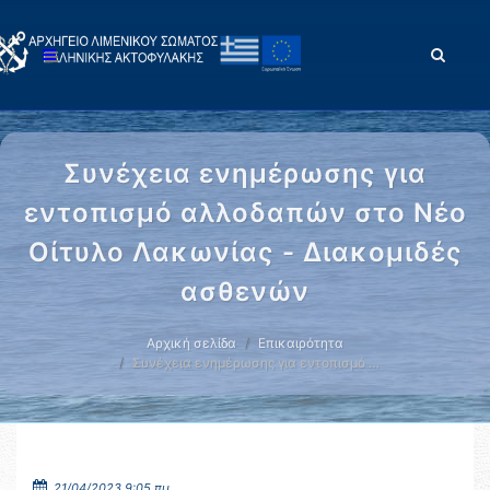
Συνέχεια ενημέρωσης για
εντοπισμό αλλοδαπών στο Νέο
Οίτυλο Λακωνίας - Διακομιδές
ασθενών
Αρχική σελίδα
Επικαιρότητα
Συνέχεια ενημέρωσης για εντοπισμό …
21/04/2023 9:05 πμ.