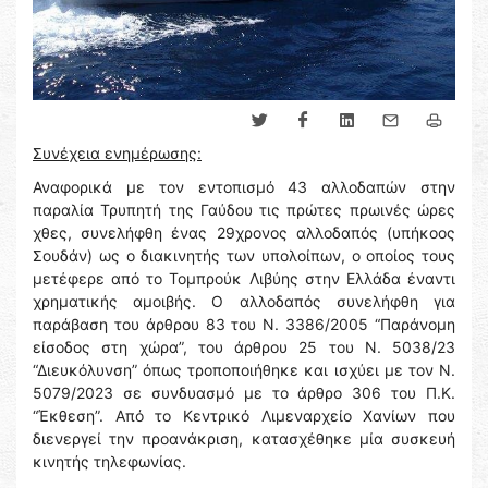
Συνέχεια ενημέρωσης:
Αναφορικά με τον εντοπισμό 43 αλλοδαπών στην
παραλία Τρυπητή της Γαύδου τις πρώτες πρωινές ώρες
χθες, συνελήφθη ένας 29χρονος αλλοδαπός (υπήκοος
Σουδάν) ως ο διακινητής των υπολοίπων, ο οποίος τους
μετέφερε από το Τομπρούκ Λιβύης στην Ελλάδα έναντι
χρηματικής αμοιβής. Ο αλλοδαπός συνελήφθη για
παράβαση του άρθρου 83 του Ν. 3386/2005 “Παράνομη
είσοδος στη χώρα”, του άρθρου 25 του Ν. 5038/23
“Διευκόλυνση” όπως τροποποιήθηκε και ισχύει με τον Ν.
5079/2023 σε συνδυασμό με το άρθρο 306 του Π.Κ.
“Έκθεση”. Από το Κεντρικό Λιμεναρχείο Χανίων που
διενεργεί την προανάκριση, κατασχέθηκε μία συσκευή
κινητής τηλεφωνίας.