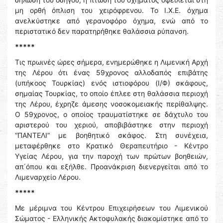
μη ορθή όπλιση του χειρόφρενου. Το Ι.Χ.Ε. όχημα
ανελκύστηκε από γερανοφόρο όχημα, ενώ από το
περιστατικό δεν παρατηρήθηκε θαλάσσια ρύπανση.
*****
Τις πρωινές ώρες σήμερα, ενημερώθηκε η Λιμενική Αρχή
της Λέρου ότι ένας 59χρονος αλλοδαπός επιβάτης
(υπήκοος Τουρκίας) ενός ιστιοφόρου (Ι/Φ) σκάφους,
σημαίας Τουρκίας, το οποίο έπλεε στη θαλάσσια περιοχή
της Λέρου, έχρηζε άμεσης νοσοκομειακής περίθαλψης.
Ο 59χρονος, ο οποίος τραυματίστηκε σε δάχτυλο του
αριστερού του χεριού, αποβιβάστηκε στην περιοχή
“ΠΑΝΤΕΛΙ” με βοηθητικό σκάφος. Στη συνέχεια,
μεταφέρθηκε στο Κρατικό Θεραπευτήριο - Κέντρο
Υγείας Λέρου, για την παροχή των πρώτων βοηθειών,
απ΄όπου και εξήλθε. Προανάκριση διενεργείται από το
Λιμεναρχείο Λέρου.
*****
Με μέριμνα του Κέντρου Επιχειρήσεων του Λιμενικού
Σώματος - Ελληνικής Ακτοφυλακής διακομίστηκε από το