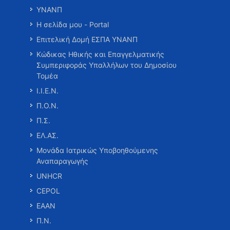
ΥΝΑΝΠ
Η σελίδα μου - Portal
Επιτελική Δομή ΕΣΠΑ ΥΝΑΝΠ
Κώδικας Ηθικής και Επαγγελματικής
Συμπεριφοράς Υπαλλήλων του Δημοσίου
Τομέα
Ι.Ι.Ε.Ν.
Π.Ο.Ν.
Π.Σ.
ΕΛ.ΑΣ.
Μονάδα Ιατρικώς Υποβοηθούμενης
Αναπαραγωγής
UNHCR
CEPOL
ΕΑΑΝ
Π.Ν.