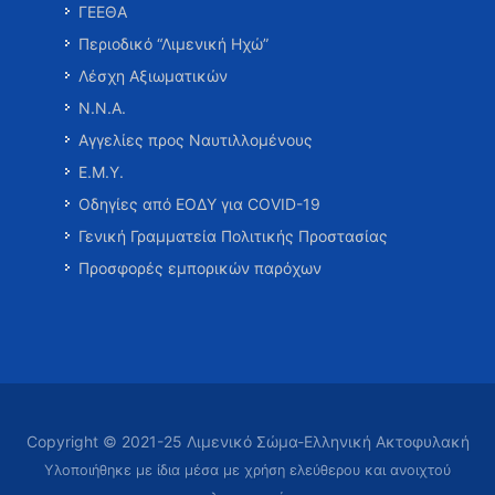
ΓΕΕΘΑ
Περιοδικό “Λιμενική Ηχώ”
Λέσχη Αξιωματικών
Ν.Ν.Α.
Αγγελίες προς Ναυτιλλομένους
Ε.Μ.Υ.
Οδηγίες από ΕΟΔΥ για COVID-19
Γενική Γραμματεία Πολιτικής Προστασίας
Προσφορές εμπορικών παρόχων
Copyright © 2021-25 Λιμενικό Σώμα-Ελληνική Ακτοφυλακή
Υλοποιήθηκε με ίδια μέσα με χρήση ελεύθερου και ανοιχτού