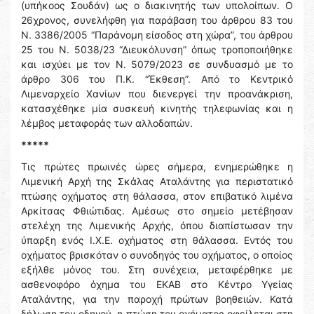
(υπήκοος Σουδάν) ως ο διακινητής των υπολοίπων. Ο
26χρονος, συνελήφθη για παράβαση του άρθρου 83 του
Ν. 3386/2005 “Παράνομη είσοδος στη χώρα”, του άρθρου
25 του Ν. 5038/23 “Διευκόλυνση” όπως τροποποιήθηκε
και ισχύει με τον Ν. 5079/2023 σε συνδυασμό με το
άρθρο 306 του Π.Κ. “Έκθεση”. Από το Κεντρικό
Λιμεναρχείο Χανίων που διενεργεί την προανάκριση,
κατασχέθηκε μία συσκευή κινητής τηλεφωνίας και η
λέμβος μεταφοράς των αλλοδαπών.
*****
Τις πρώτες πρωινές ώρες σήμερα, ενημερώθηκε η
Λιμενική Αρχή της Σκάλας Αταλάντης για περιστατικό
πτώσης οχήματος στη θάλασσα, στον επιβατικό λιμένα
Αρκίτσας Φθιώτιδας. Αμέσως στο σημείο μετέβησαν
στελέχη της Λιμενικής Αρχής, όπου διαπίστωσαν την
ύπαρξη ενός Ι.Χ.Ε. οχήματος στη θάλασσα. Εντός του
οχήματος βρισκόταν ο συνοδηγός του οχήματος, ο οποίος
εξήλθε μόνος του. Στη συνέχεια, μεταφέρθηκε με
ασθενοφόρο όχημα του ΕΚΑΒ στο Κέντρο Υγείας
Αταλάντης, για την παροχή πρώτων βοηθειών. Κατά
δήλωση του οδηγού, η πτώση του οχήματος οφείλεται στη