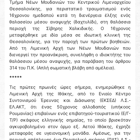
Τμήμα Νέων Μουδανιών του Κεντρικού Λιμεναρχείου
Θεσσαλονίκης, για περιστατικό τραυματισμού ενός
16χρονου ημεδαπού κατά τη διενέργεια έλξης ενός
θαλασσίου μέσου αναψυχής (δαχτυλίδι), στη θαλάσσια
περιοχή της Σίβηρης Χαλκιδικής. Ο 16χρονος
μεταφέρθηκε με ιδία μέσα σε ιδιωτική κλινική της
Θεσσαλονίκης, για την παροχή των πρώτων βοηθειών.
Από τη Λιμενική Αρχή των Νέων Μουδανιών που
διενεργεί την προανάκριση, συνελήφθη ο ιδιοκτήτης του
θαλάσσιου μέσου αναψυχής, για παράβαση του άρθρου
314 του Π.Κ. (Απλή σωματική βλάβη από αμέλεια).
*****
Τις πρώτες πρωινές ώρες σήμερα, ενημερώθηκε η
Λιμενική Αρχή της Ιθάκης, από το Ενιαίο Κέντρο
Συντονισμού Έρευνας και Διάσωσης (ΕΚΣΕΔ) Λ.Σ.-
ΕΛ.ΑΚΤ, ότι ένας 50χρονος αλλοδαπός (υπήκοος
Ρουμανίας) επιβαίνων ενός επιβατηγού-τουριστικού (Ε/Γ-
Τ/Ρ) σκάφους ελληνικής σημαίας, το οποίο βρισκόταν
αγκυροβολημένο στον όρμο εξ. Αετού Ιθάκης, έχρηζε
μεταφοράς σε υγειονομική μονάδα. Αμέσως, για την
περιοχή απέπλευσε ένα Περιπολικό σκάφος (ΠΛΣ) Λ.Σ.-