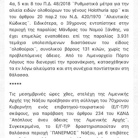
4α, 5 και 8 του Π.Δ. 48/2018 ¨Ρυθμιστικά μέτρα για την
αλιεία ειδών ολοθούριων του γένους Holothuria spp¨ και
του άρθρου 20 παρ.2 του Ν.Δ. 420/1970 ¨Αλιευτικός
Κώδικας¨. Ειδικότερα, ο 39χρονος εντοπίστηκε στην
περιοχή της παραλίας Μάνδρας του Νομού Ξάνθης, να
έχει επιμελώς εναποθέσει επί της παραλίας 3.931
τεμάχια υπολειπόμενων διαστάσεων του είδους
¨ολοθούριοι¨, συνολικού βάρους 131 κιλών, χωρίς τις
προβλεπόμενες άδειες. Από το Λιμεναρχείο Πόρτο
Λάγους που διενεργεί την προανάκριση, κατασχέθηκαν
τα εν λόγω αλιεύματα και στη συνέχεια ποντίστηκαν στη
θάλασσα.
*****
Τις μεσημβρινές ώρες χθες, στελέχη της Λιμενικής
Αρχής της Νάξου προέβησαν στη σύλληψη του 70χρονου
Κυβερνήτη ενός επιβατηγού-τουριστικού (Ε/Γ-Τ/Ρ)
σκάφους, για παράβαση του άρθρου 234 του ΚΔΝΔ
¨Απόπλους άνευ άδειας της Λιμενικής Αρχής¨.
Συγκεκριμένα, το Ε/Γ-Τ/Ρ δραστηριοποιούταν στη
θαλάσσια περιοχή ¨ΠΑΝΕΡΜΟΣ¨ Νάξου, με 6 επιβάτες