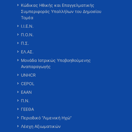
Κώδικας Ηθικής και Επαγγελματικής
Συμπεριφοράς Υπαλλήλων του Δημοσίου
Τομέα
Ι.Ι.Ε.Ν.
Π.Ο.Ν.
Π.Σ.
ΕΛ.ΑΣ.
Μονάδα Ιατρικώς Υποβοηθούμενης
Αναπαραγωγής
UNHCR
CEPOL
ΕΑΑΝ
Π.Ν.
ΓΕΕΘΑ
Περιοδικό “Λιμενική Ηχώ”
Λέσχη Αξιωματικών