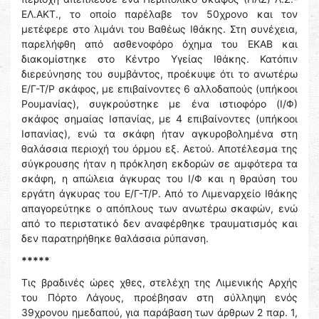
ΕΛ.ΑΚΤ., το οποίο παρέλαβε τον 50χρονο και τον
μετέφερε στο λιμάνι του Βαθέως Ιθάκης. Στη συνέχεια,
παρελήφθη από ασθενοφόρο όχημα του ΕΚΑΒ και
διακομίστηκε στο Κέντρο Υγείας Ιθάκης. Κατόπιν
διερεύνησης του συμβάντος, προέκυψε ότι το ανωτέρω
Ε/Γ-Τ/Ρ σκάφος, με επιβαίνοντες 6 αλλοδαπούς (υπήκοοι
Ρουμανίας), συγκρούστηκε με ένα ιστιοφόρο (Ι/Φ)
σκάφος σημαίας Ισπανίας, με 4 επιβαίνοντες (υπήκοοι
Ισπανίας), ενώ τα σκάφη ήταν αγκυροβολημένα στη
θαλάσσια περιοχή του όρμου εξ. Αετού. Αποτέλεσμα της
σύγκρουσης ήταν η πρόκληση εκδορών σε αμφότερα τα
σκάφη, η απώλεια άγκυρας του Ι/Φ και η θραύση του
εργάτη άγκυρας του Ε/Γ-Τ/Ρ. Από το Λιμεναρχείο Ιθάκης
απαγορεύτηκε ο απόπλους των ανωτέρω σκαφών, ενώ
από το περιστατικό δεν αναφέρθηκε τραυματισμός και
δεν παρατηρήθηκε θαλάσσια ρύπανση.
*****
Τις βραδινές ώρες χθες, στελέχη της Λιμενικής Αρχής
του Πόρτο Λάγους, προέβησαν στη σύλληψη ενός
39χρονου ημεδαπού, για παράβαση των άρθρων 2 παρ. 1,