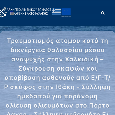
Τραυματισμός ατόμου κατά τη
διενέργεια θαλασσίου μέσου
αναψυχής στην Χαλκιδική –
Σύγκρουση σκαφών και
αποβίβαση ασθενούς από Ε/Γ-Τ/
Ρ σκάφος στην Ιθάκη - Σύλληψη
ημεδαπού για παράνομη
αλίευση αλιευμάτων στο Πόρτο
Λάγος – Σύλληψη κυβερνήτη Ε/