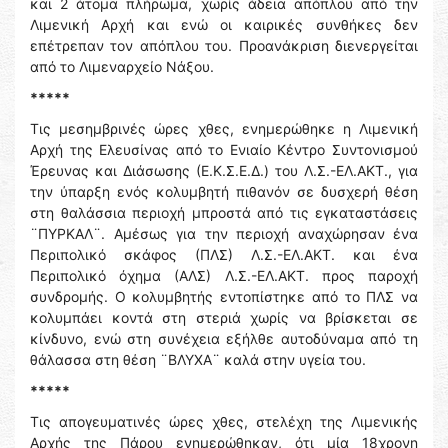
και 2 άτομα πλήρωμα, χωρίς άδεια απόπλου από την
Λιμενική Αρχή και ενώ οι καιρικές συνθήκες δεν
επέτρεπαν τον απόπλου του. Προανάκριση διενεργείται
από το Λιμεναρχείο Νάξου.
*****
Τις μεσημβρινές ώρες χθες, ενημερώθηκε η Λιμενική
Αρχή της Ελευσίνας από το Ενιαίο Κέντρο Συντονισμού
Έρευνας και Διάσωσης (Ε.Κ.Σ.Ε.Δ.) του Λ.Σ.-ΕΛ.ΑΚΤ., για
την ύπαρξη ενός κολυμβητή πιθανόν σε δυσχερή θέση
στη θαλάσσια περιοχή μπροστά από τις εγκαταστάσεις
¨ΠΥΡΚΑΛ¨. Αμέσως για την περιοχή αναχώρησαν ένα
Περιπολικό σκάφος (ΠΛΣ) Λ.Σ.-ΕΛ.ΑΚΤ. και ένα
Περιπολικό όχημα (ΑΛΣ) Λ.Σ.-ΕΛ.ΑΚΤ. προς παροχή
συνδρομής. Ο κολυμβητής εντοπίστηκε από το ΠΛΣ να
κολυμπάει κοντά στη στεριά χωρίς να βρίσκεται σε
κίνδυνο, ενώ στη συνέχεια εξήλθε αυτοδύναμα από τη
θάλασσα στη θέση ¨ΒΛΥΧΑ¨ καλά στην υγεία του.
*****
Τις απογευματινές ώρες χθες, στελέχη της Λιμενικής
Αρχής της Πάρου ενημερώθηκαν, ότι μία 18χρονη