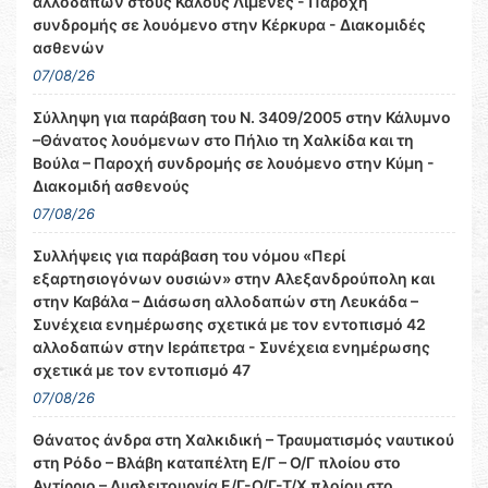
αλλοδαπών στους Καλούς Λιμένες - Παροχή
συνδρομής σε λουόμενο στην Κέρκυρα - Διακομιδές
ασθενών
07/08/26
Σύλληψη για παράβαση του Ν. 3409/2005 στην Κάλυμνο
–Θάνατος λουόμενων στο Πήλιο τη Χαλκίδα και τη
Βούλα – Παροχή συνδρομής σε λουόμενο στην Κύμη -
Διακομιδή ασθενούς
07/08/26
Συλλήψεις για παράβαση του νόμου «Περί
εξαρτησιογόνων ουσιών» στην Αλεξανδρούπολη και
στην Καβάλα – Διάσωση αλλοδαπών στη Λευκάδα –
Συνέχεια ενημέρωσης σχετικά με τον εντοπισμό 42
αλλοδαπών στην Ιεράπετρα - Συνέχεια ενημέρωσης
σχετικά με τον εντοπισμό 47
07/08/26
Θάνατος άνδρα στη Χαλκιδική – Τραυματισμός ναυτικού
στη Ρόδο – Βλάβη καταπέλτη Ε/Γ – Ο/Γ πλοίου στο
Αντίρριο – Δυσλειτουργία Ε/Γ-Ο/Γ-Τ/Χ πλοίου στο