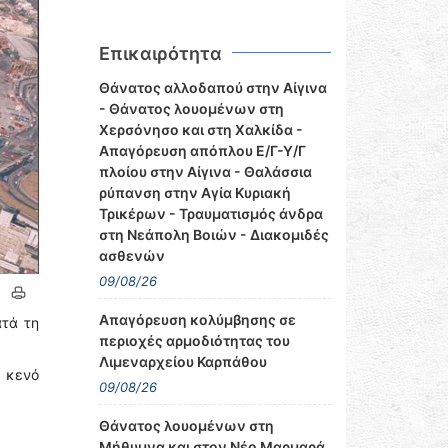
Επικαιρότητα
Θάνατος αλλοδαπού στην Αίγινα
- Θάνατος λουομένων στη
Χερσόνησο και στη Χαλκίδα -
Απαγόρευση απόπλου Ε/Γ-Υ/Γ
πλοίου στην Αίγινα - Θαλάσσια
ρύπανση στην Αγία Κυριακή
Τρικέρων - Τραυματισμός άνδρα
στη Νεάπολη Βοιών - Διακομιδές
ασθενών
09/08/26
Απαγόρευση κολύμβησης σε
ατά τη
περιοχές αρμοδιότητας του
Λιμεναρχείου Καρπάθου
ε κενό
09/08/26
Θάνατος λουομένων στη
Μήθυμνα και στον Νέο Μαρμαρά