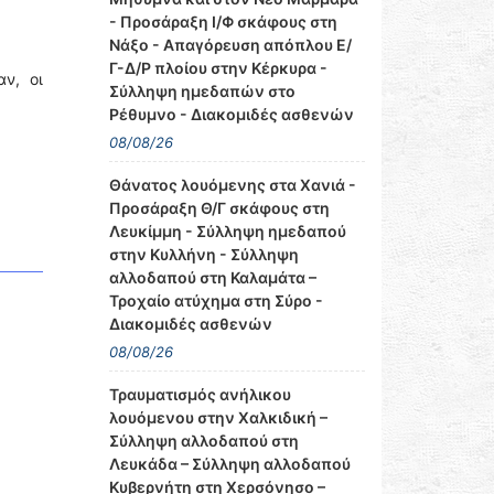
- Προσάραξη Ι/Φ σκάφους στη
Νάξο - Απαγόρευση απόπλου Ε/
Γ-Δ/Ρ πλοίου στην Κέρκυρα -
ν, οι
Σύλληψη ημεδαπών στο
Ρέθυμνο - Διακομιδές ασθενών
08/08/26
Θάνατος λουόμενης στα Χανιά -
Προσάραξη Θ/Γ σκάφους στη
Λευκίμμη - Σύλληψη ημεδαπού
στην Κυλλήνη - Σύλληψη
αλλοδαπού στη Καλαμάτα –
Τροχαίο ατύχημα στη Σύρο -
Διακομιδές ασθενών
08/08/26
Τραυματισμός ανήλικου
λουόμενου στην Χαλκιδική –
Σύλληψη αλλοδαπού στη
Λευκάδα – Σύλληψη αλλοδαπού
Κυβερνήτη στη Χερσόνησο –