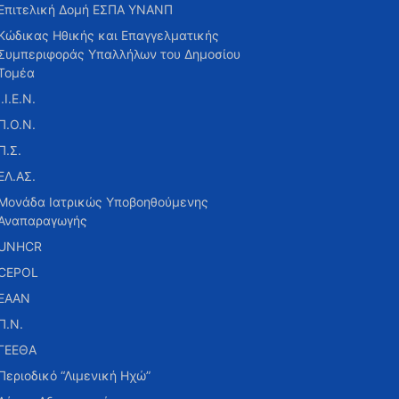
Επιτελική Δομή ΕΣΠΑ ΥΝΑΝΠ
Κώδικας Ηθικής και Επαγγελματικής
Συμπεριφοράς Υπαλλήλων του Δημοσίου
Τομέα
Ι.Ι.Ε.Ν.
Π.Ο.Ν.
Π.Σ.
ΕΛ.ΑΣ.
Μονάδα Ιατρικώς Υποβοηθούμενης
Αναπαραγωγής
UNHCR
CEPOL
ΕΑΑΝ
Π.Ν.
ΓΕΕΘΑ
Περιοδικό “Λιμενική Ηχώ”