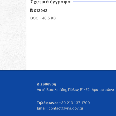
Σχετικά έγγραφα
012942
DOC
- 48,5 KB
Διεύθυνση
Ακτή Βασιλειάδη, Πύλες Ε1-Ε2, Δραπετσώνα
Τηλέφωνο:
+30 213 137 1700
Email:
contact@yna.gov.gr