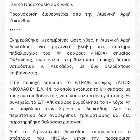
Γενικό Νοσοκομείο Ζακύνθου.
Προανάκριση διενεργείται από την Λιμενική Αρχή
Ζακύνθου.
*****
Ενημερώθηκε, μεσημβρινές ώρες χθες, η Λιμενική Αρχή
Λευκάδας, για μηχανική βλάβη στο σύστημα
πηδαλιουχίας του Ι/Φ σκάφους «INDIA» σημαίας
Ολλανδίας, ενώ έπλεε στη θαλάσσια περιοχή δυτικά
νοτιοδυτικά ν. Λευκάδας, με δυο αλλοδαπούς
επιβαίνοντες.
Στην περιοχή έσπευσε το Ε/Π-Α/Κ σκάφος «ΑΓΙΟΣ
ΝΙΚΟΛΑΟΣ» Σ.Λ. 44, το οποίο εντόπισε το Ι/Φ σκάφος με
τους δυο επιβαίνοντες, να είναι καλά στην υγεία τους. Εν
συνεχεία, το Ε/Π-Α/Κ σκάφος ρυμούλκησε το εν λόγω Ι/Φ
με ασφάλεια στον λιμένα ν. Λευκάδας. Από το
περιστατικό δεν αναφέρθηκε τραυματισμός και δεν
παρατηρήθηκε θαλάσσια ρύπανση.
Από το Λιμεναρχείο Λευκάδας, απαγορεύτηκε ο
απόπλους του «INDIA» μέχρι την προσκόμιση