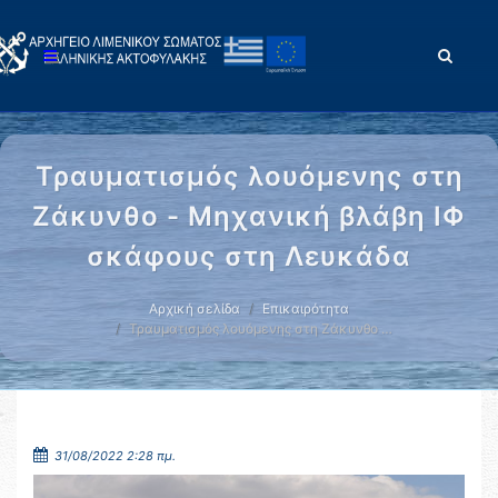
Τραυματισμός λουόμενης στη
Ζάκυνθο - Μηχανική βλάβη ΙΦ
σκάφους στη Λευκάδα
Αρχική σελίδα
Επικαιρότητα
Τραυματισμός λουόμενης στη Ζάκυνθο …
31/08/2022 2:28 πμ.