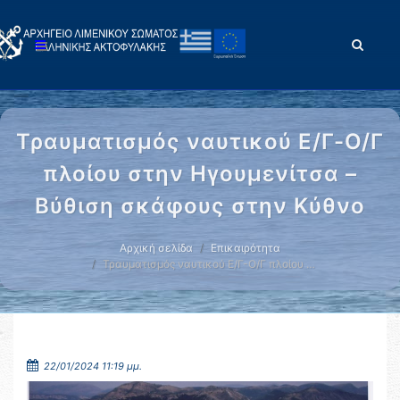
Τραυματισμός ναυτικού Ε/Γ-Ο/Γ
πλοίου στην Ηγουμενίτσα –
Βύθιση σκάφους στην Κύθνο
Αρχική σελίδα
Επικαιρότητα
Τραυματισμός ναυτικού Ε/Γ-Ο/Γ πλοίου …
22/01/2024 11:19 μμ.