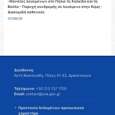
–Θάνατος λουόμενων στο Πήλιο τη Χαλκίδα και τη
Βούλα – Παροχή συνδρομής σε λουόμενο στην Κύμη -
Διακομιδή ασθενούς
07/08/26
Διεύθυνση
Ακτή Βασιλειάδη, Πύλες Ε1-Ε2, Δραπετσώνα
Τηλέφωνο:
+30 213 137 1700
Email:
contact@yna.gov.gr
Προστασία δεδομένων προσωπικού
χαρακτήρα