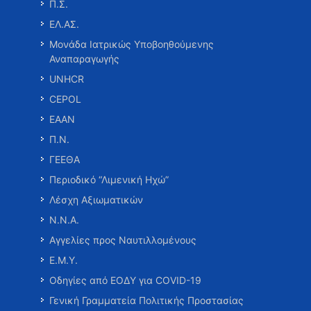
Π.Σ.
ΕΛ.ΑΣ.
Μονάδα Ιατρικώς Υποβοηθούμενης
Αναπαραγωγής
UNHCR
CEPOL
ΕΑΑΝ
Π.Ν.
ΓΕΕΘΑ
Περιοδικό “Λιμενική Ηχώ”
Λέσχη Αξιωματικών
Ν.Ν.Α.
Αγγελίες προς Ναυτιλλομένους
Ε.Μ.Υ.
Οδηγίες από ΕΟΔΥ για COVID-19
Γενική Γραμματεία Πολιτικής Προστασίας