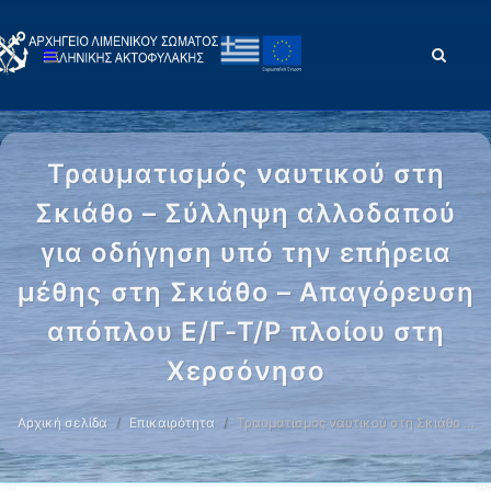
Τραυματισμός ναυτικού στη
Σκιάθο – Σύλληψη αλλοδαπού
για οδήγηση υπό την επήρεια
μέθης στη Σκιάθο – Απαγόρευση
απόπλου Ε/Γ-Τ/Ρ πλοίου στη
Χερσόνησο
Αρχική σελίδα
Επικαιρότητα
Τραυματισμός ναυτικού στη Σκιάθο …