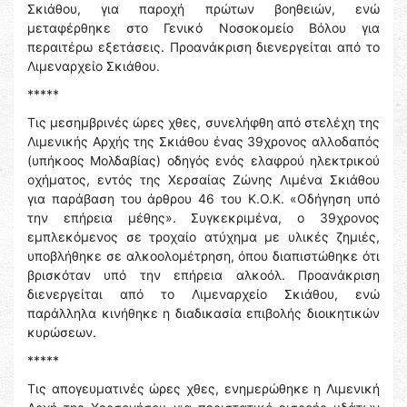
Σκιάθου, για παροχή πρώτων βοηθειών, ενώ
μεταφέρθηκε στο Γενικό Νοσοκομείο Βόλου για
περαιτέρω εξετάσεις. Προανάκριση διενεργείται από το
Λιμεναρχείο Σκιάθου.
*****
Τις μεσημβρινές ώρες χθες, συνελήφθη από στελέχη της
Λιμενικής Αρχής της Σκιάθου ένας 39χρονος αλλοδαπός
(υπήκοος Μολδαβίας) οδηγός ενός ελαφρού ηλεκτρικού
οχήματος, εντός της Χερσαίας Ζώνης Λιμένα Σκιάθου
για παράβαση του άρθρου 46 του Κ.Ο.Κ. «Οδήγηση υπό
την επήρεια μέθης». Συγκεκριμένα, ο 39χρονος
εμπλεκόμενος σε τροχαίο ατύχημα με υλικές ζημιές,
υποβλήθηκε σε αλκοολομέτρηση, όπου διαπιστώθηκε ότι
βρισκόταν υπό την επήρεια αλκοόλ. Προανάκριση
διενεργείται από το Λιμεναρχείο Σκιάθου, ενώ
παράλληλα κινήθηκε η διαδικασία επιβολής διοικητικών
κυρώσεων.
*****
Τις απογευματινές ώρες χθες, ενημερώθηκε η Λιμενική