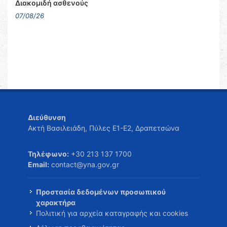
Διακομιδή ασθενούς
07/08/26
Διεύθυνση
Ακτή Βασιλειάδη, Πύλες Ε1-Ε2, Δραπετσώνα
Τηλέφωνο:
+30 213 137 1700
Email:
contact@yna.gov.gr
Προστασία δεδομένων προσωπικού
χαρακτήρα
Πολιτική για αρχεία καταγραφής και cookies