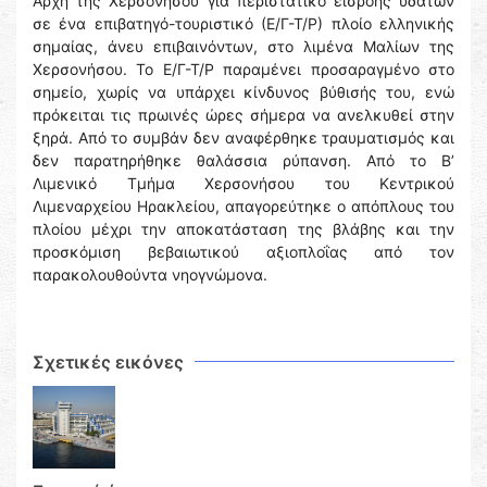
Αρχή της Χερσονήσου για περιστατικό εισροής υδάτων
σε ένα επιβατηγό-τουριστικό (Ε/Γ-Τ/Ρ) πλοίο ελληνικής
σημαίας, άνευ επιβαινόντων, στο λιμένα Μαλίων της
Χερσονήσου. Το Ε/Γ-Τ/Ρ παραμένει προσαραγμένο στο
σημείο, χωρίς να υπάρχει κίνδυνος βύθισής του, ενώ
πρόκειται τις πρωινές ώρες σήμερα να ανελκυθεί στην
ξηρά. Από το συμβάν δεν αναφέρθηκε τραυματισμός και
δεν παρατηρήθηκε θαλάσσια ρύπανση. Από το Β’
Λιμενικό Τμήμα Χερσονήσου του Κεντρικού
Λιμεναρχείου Ηρακλείου, απαγορεύτηκε ο απόπλους του
πλοίου μέχρι την αποκατάσταση της βλάβης και την
προσκόμιση βεβαιωτικού αξιοπλοΐας από τον
παρακολουθούντα νηογνώμονα.
Σχετικές εικόνες