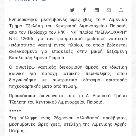
Ενημερώθηκε, μεσημβρινές ώρες χθες, το Α΄ Λιμενικό
Τμήμα Τζελέπη του Κεντρικού Λιμεναρχείου Πειραιά,
από τον Πλοίαρχο του Ρ/Κ - Ν/Γ πλοίου "ΜΕΓΑΛΟΧΑΡΗ"
Ν.Π. 12695, για τον τραυματισμό ημεδαπού ναυτικού
(ειδικότητας ναύτη) εντός πλοίου, το οποίο βρίσκεται
ανελκυσμένο για επισκευές στην μικρή δεξαμενή
Βασιλειάδη λιμένα Πειραιά.
Ο ανωτέρω ναυτικός διεκομίσθη άμεσα σε ιδιωτική
κλινική για παροχή ιατρικής περίθαλψης, όπου
διαγνώσθηκε με συντριπτικό κάταγμα αριστερής
πηχεοκαρπικής μετά από πτώση.
Προανάκριση διενεργείται από το Α΄ Λιμενικό Τμήμα
Τζελέπη του Κεντρικού Λιμεναρχείου Πειραιά.
*****
Στη σύλληψη ενός 26χρονου αλλοδαπού προέβησαν,
μεσημβρινές ώρες χθες, στελέχη της Λιμενικής Αρχής
Πάτρας.