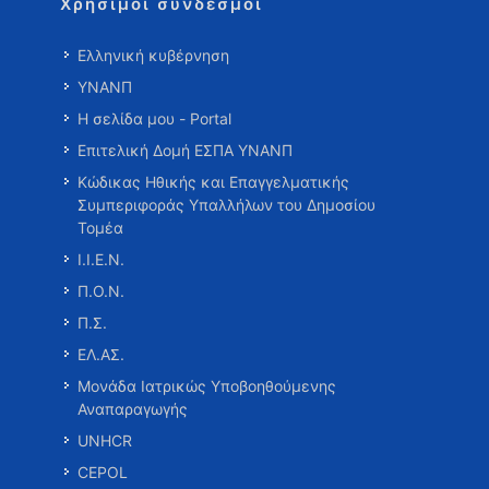
Χρήσιμοι σύνδεσμοι
Ελληνική κυβέρνηση
ΥΝΑΝΠ
Η σελίδα μου - Portal
Επιτελική Δομή ΕΣΠΑ ΥΝΑΝΠ
Κώδικας Ηθικής και Επαγγελματικής
Συμπεριφοράς Υπαλλήλων του Δημοσίου
Τομέα
Ι.Ι.Ε.Ν.
Π.Ο.Ν.
Π.Σ.
ΕΛ.ΑΣ.
Μονάδα Ιατρικώς Υποβοηθούμενης
Αναπαραγωγής
UNHCR
CEPOL