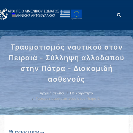
Τραυματισμός ναυτικού στον
Πειραιά - Σύλληψη αλλοδαπού
στην Πάτρα - Διακομιδή
ασθενούς
Αρχική σελίδα
Επικαιρότητα
Τραυματισμός ναυτικού στον Πειραιά …
17/11/2021 8:34 πμ.