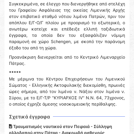
Συγκεκριμένα, σε έλεγχο που διενεργήθηκε από στελέχη
του Γραφείου Ασφάλειας της οικείας Λιμενικής Αρχής
στον επιβατικό σταθμό νότιου λιμένα Πατρών, πριν τον
απόπλου Ε/Γ-Ο/Γ πλοίου με προορισμό το εξωτερικό, ο
ανωτέρω κατείχε και επέδειξε ελλιπή ταξιδιωτικά
έγγραφα, τα οποία δεν του εξασφάλιζαν νόμιμη
παραμονή σε χώρο Schengen, με σκοπό την παράνομη
έξοδο του από τη χώρα.
Προανάκριση διενεργείται από το Κεντρικό Λιμεναρχείο
Πάτρας.
*****
Με μέριμνα του Κέντρου Επιχειρήσεων του Λιμενικού
Σώματος - Ελληνικής Ακτοφυλακής διεκομίσθη, πρωινές
ώρες σήμερα, από τον λιμένα ν. Νάξου στον λιμένα ν.
Σύρου, με το Ε/Γ-Τ/Ρ ''ΚΥΡΙΑΡΧΟΣ IV'' Ν.N. 64, 73χρονος,
ο οποίος έχρηζε άμεσης νοσοκομειακής περίθαλψης.
Σχετικά έγγραφα
Τραυματισμός ναυτικού στον Πειραιά - Σύλληψη
αλλοδαπού στην Πάτρα - Διακομιδή ασθενούς