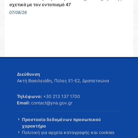
σχετικά με τον εντοπισμό 47
07/08/26
Διεύθυνση
Ακτή Βασιλειάδη, Πύλες Ε1-Ε2, Δραπετσώνα
Τηλέφωνο:
+30 213 137 1700
Email:
contact@yna.gov.gr
Προστασία δεδομένων προσωπικού
χαρακτήρα
Πολιτική για αρχεία καταγραφής και cookies