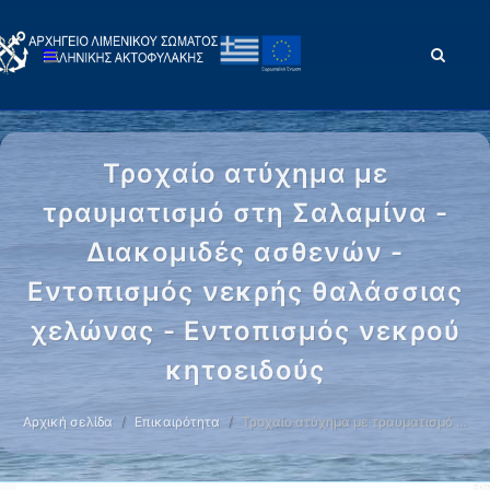
Τροχαίο ατύχημα με
τραυματισμό στη Σαλαμίνα -
Διακομιδές ασθενών -
Εντοπισμός νεκρής θαλάσσιας
χελώνας - Εντοπισμός νεκρού
κητοειδούς
Αρχική σελίδα
Επικαιρότητα
Τροχαίο ατύχημα με τραυματισμό …