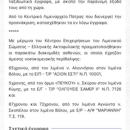
ταξιδιωτικά έγγραφα, με σκοπό την παράνομη έξοδό
τους από τη χώρα.
Από το Κεντρικό Λιμεναρχείο Πάτρας που διενεργεί την
προανάκριση, κατασχέθηκαν τα εν λόγω έγγραφα.
*****
Με μέριμνα του Κέντρου Επιχειρήσεων του Λιμενικού
Σώματος – Ελληνικής Ακτοφυλακής πραγματοποιήθηκαν
οι παρακάτω διακομιδές ασθενών, οι οποίοι έχρηζαν
άμεσης νοσοκομειακής περίθαλψης:
65χρονου, από τον λιμένα ν. Αλοννήσου στον λιμένα
Βόλου, με το Ε/Π - Τ/Ρ "ΑΞΙΟΝ ΕΣΤΙ" Ν.Π. 10001,
5χρονης, από τον όρμο «ΠΕΥΚΟΥ» ν. Σκύρου στον λιμένα
Κύμης, με το Ε/Γ - Τ/Ρ "ΟΛΓΟΥΕΙΣ ΣΑΜΕΡ ΙΙ" Ν.Π. 7126
και
87χρονου και 72χρονου, από τον λιμένα Αγνὠντα ν.
Σκοπέλου στον λιμένα Βόλου, με Ε/Ρ - Α/Ψ "ΜΑΡΙΑΝΝΗ"
Τ.Σ. 119.
Σχετικά έγγραφα