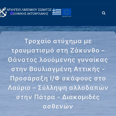
Τροχαίο ατύχημα με
τραυματισμό στη Ζάκυνθο –
Θάνατος λουόμενης γυναίκας
στην Βουλιαγμένη Αττικής -
Προσάραξη Ι/Φ σκάφους στο
Λαύριο – Σύλληψη αλλοδαπών
στην Πάτρα - Διακομιδές
ασθενών