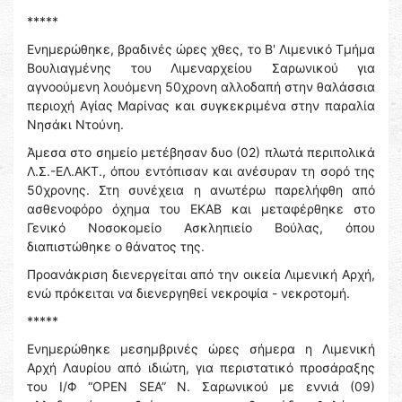
*****
Ενημερώθηκε, βραδινές ὠρες χθες, το Β' Λιμενικό Τμήμα
Βουλιαγμένης του Λιμεναρχείου Σαρωνικού για
αγνοούμενη λουόμενη 50χρονη αλλοδαπή στην θαλάσσια
περιοχή Αγίας Μαρίνας και συγκεκριμένα στην παραλία
Νησάκι Ντούνη.
Άμεσα στο σημείο μετέβησαν δυο (02) πλωτά περιπολικά
Λ.Σ.-ΕΛ.ΑΚΤ., όπου εντόπισαν και ανέσυραν τη σορό της
50χρονης. Στη συνέχεια η ανωτέρω παρελήφθη από
ασθενοφόρο όχημα του ΕΚΑΒ και μεταφέρθηκε στο
Γενικό Νοσοκομείο Ασκληπιείο Βούλας, όπου
διαπιστώθηκε ο θάνατος της.
Προανάκριση διενεργείται από την οικεία Λιμενική Αρχή,
ενώ πρόκειται να διενεργηθεί νεκροψία - νεκροτομή.
*****
Ενημερώθηκε μεσημβρινές ώρες σήμερα η Λιμενική
Αρχή Λαυρίου από ιδιώτη, για περιστατικό προσάραξης
του Ι/Φ “OPEN SEA” Ν. Σαρωνικού με εννιά (09)