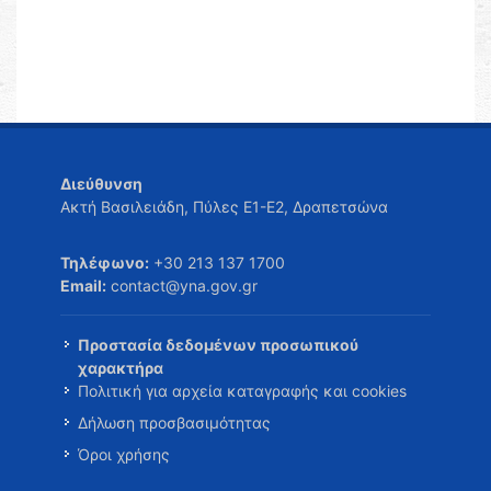
Διεύθυνση
Ακτή Βασιλειάδη, Πύλες Ε1-Ε2, Δραπετσώνα
Τηλέφωνο:
+30 213 137 1700
Email:
contact@yna.gov.gr
Προστασία δεδομένων προσωπικού
χαρακτήρα
Πολιτική για αρχεία καταγραφής και cookies
Δήλωση προσβασιμότητας
Όροι χρήσης