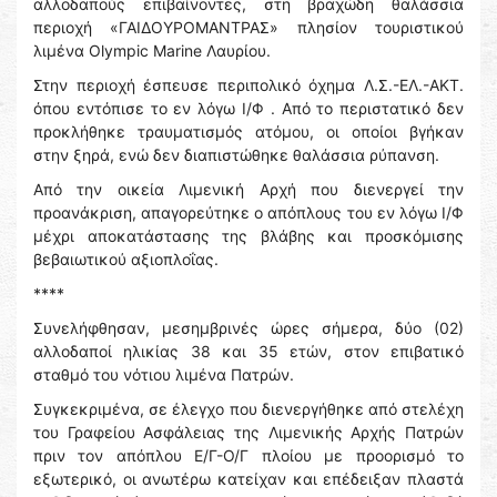
αλλοδαπούς επιβαίνοντες, στη βραχώδη θαλάσσια
περιοχή «ΓΑΙΔΟΥΡΟΜΑΝΤΡΑΣ» πλησίον τουριστικού
λιμένα Olympic Marine Λαυρίου.
Στην περιοχή έσπευσε περιπολικό όχημα Λ.Σ.-ΕΛ.-ΑΚΤ.
όπου εντόπισε το εν λόγω Ι/Φ . Από το περιστατικό δεν
προκλήθηκε τραυματισμός ατόμου, οι οποίοι βγήκαν
στην ξηρά, ενώ δεν διαπιστώθηκε θαλάσσια ρύπανση.
Από την οικεία Λιμενική Αρχή που διενεργεί την
προανάκριση, απαγορεύτηκε ο απόπλους του εν λόγω Ι/Φ
μέχρι αποκατάστασης της βλάβης και προσκόμισης
βεβαιωτικού αξιοπλοΐας.
****
Συνελήφθησαν, μεσημβρινές ώρες σήμερα, δύο (02)
αλλοδαποί ηλικίας 38 και 35 ετών, στον επιβατικό
σταθμό του νότιου λιμένα Πατρών.
Συγκεκριμένα, σε έλεγχο που διενεργήθηκε από στελέχη
του Γραφείου Ασφάλειας της Λιμενικής Αρχής Πατρών
πριν τον απόπλου Ε/Γ-Ο/Γ πλοίου με προορισμό το
εξωτερικό, οι ανωτέρω κατείχαν και επέδειξαν πλαστά