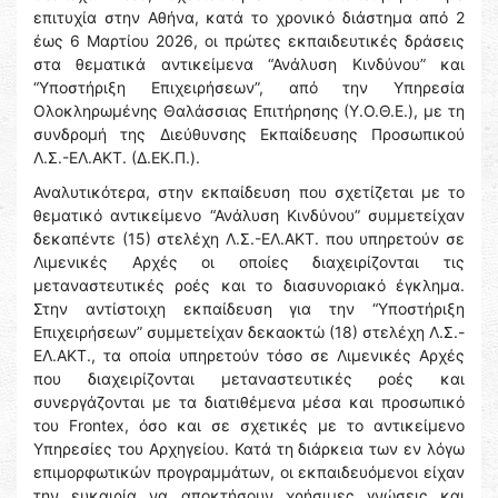
επιτυχία στην Αθήνα, κατά το χρονικό διάστημα από 2
έως 6 Μαρτίου 2026, οι πρώτες εκπαιδευτικές δράσεις
στα θεματικά αντικείμενα “Ανάλυση Κινδύνου” και
“Υποστήριξη Επιχειρήσεων”, από την Υπηρεσία
Ολοκληρωμένης Θαλάσσιας Επιτήρησης (Υ.Ο.Θ.Ε.), με τη
συνδρομή της Διεύθυνσης Εκπαίδευσης Προσωπικού
Λ.Σ.-ΕΛ.ΑΚΤ. (Δ.ΕΚ.Π.).
Αναλυτικότερα, στην εκπαίδευση που σχετίζεται με το
θεματικό αντικείμενο “Ανάλυση Κινδύνου” συμμετείχαν
δεκαπέντε (15) στελέχη Λ.Σ.-ΕΛ.ΑΚΤ. που υπηρετούν σε
Λιμενικές Αρχές οι οποίες διαχειρίζονται τις
μεταναστευτικές ροές και το διασυνοριακό έγκλημα.
Στην αντίστοιχη εκπαίδευση για την “Υποστήριξη
Επιχειρήσεων” συμμετείχαν δεκαοκτώ (18) στελέχη Λ.Σ.-
ΕΛ.ΑΚΤ., τα οποία υπηρετούν τόσο σε Λιμενικές Αρχές
που διαχειρίζονται μεταναστευτικές ροές και
συνεργάζονται με τα διατιθέμενα μέσα και προσωπικό
του Frontex, όσο και σε σχετικές με το αντικείμενο
Υπηρεσίες του Αρχηγείου. Κατά τη διάρκεια των εν λόγω
επιμορφωτικών προγραμμάτων, οι εκπαιδευόμενοι είχαν
την ευκαιρία να αποκτήσουν χρήσιμες γνώσεις και