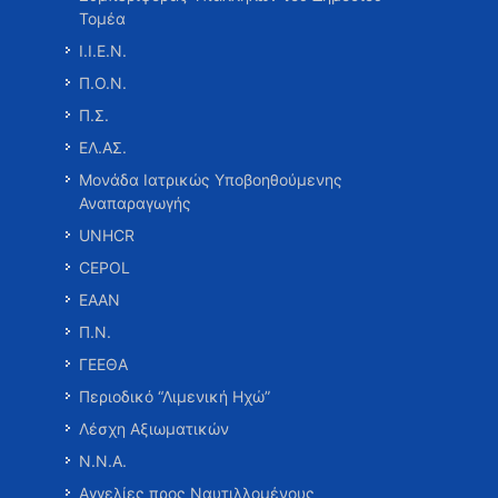
Τομέα
Ι.Ι.Ε.Ν.
Π.Ο.Ν.
Π.Σ.
ΕΛ.ΑΣ.
Μονάδα Ιατρικώς Υποβοηθούμενης
Αναπαραγωγής
UNHCR
CEPOL
ΕΑΑΝ
Π.Ν.
ΓΕΕΘΑ
Περιοδικό “Λιμενική Ηχώ”
Λέσχη Αξιωματικών
Ν.Ν.Α.
Αγγελίες προς Ναυτιλλομένους