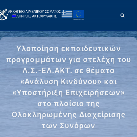
Υλοποίηση εκπαιδευτικών
προγραμμάτων για στελέχη του
Λ.Σ.-ΕΛ.ΑΚΤ. σε θέματα
«Ανάλυση Κινδύνου» και
«Υποστήριξη Επιχειρήσεων»
στo πλαίσιο της
Ολοκληρωμένης Διαχείρισης
των Συνόρων