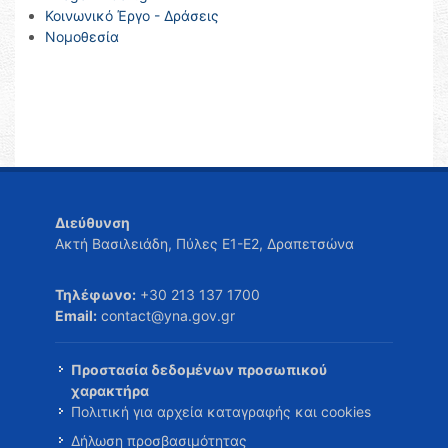
Κοινωνικό Έργο - Δράσεις
Νομοθεσία
Διεύθυνση
Ακτή Βασιλειάδη, Πύλες Ε1-Ε2, Δραπετσώνα
Τηλέφωνο:
+30 213 137 1700
Email:
contact@yna.gov.gr
Προστασία δεδομένων προσωπικού
χαρακτήρα
Πολιτική για αρχεία καταγραφής και cookies
Δήλωση προσβασιμότητας