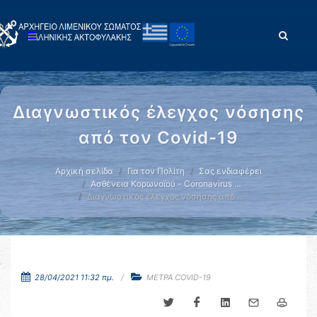
Διαγνωστικός έλεγχος νόσησης
από τον Covid-19
Αρχική σελίδα
Για τον Πολίτη
Σας ενδιαφέρει
Ασθένεια Κορωνοϊού - Coronavirus …
Διαγνωστικός έλεγχος νόσησης από …
28/04/2021 11:32 πμ.
ΜΕΤΡΑ COVID-19