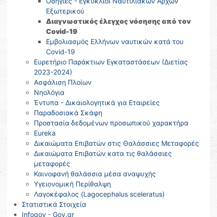
Οδηγίες - Εγκύκλιοι Ναυτιλιακών Αρχών
Εξωτερικού
Διαγνωστικός έλεγχος νόσησης από τον
Covid-19
Eμβολιασμός Ελλήνων ναυτικών κατά του
Covid-19
Ευρετήριο Παράκτιων Εγκαταστάσεων (Διετίας
2023-2024)
Ασφάλιση Πλοίων
Νηολόγια
Έντυπα - Δικαιολογητικά για Εταιρείες
Παραδοσιακά Σκάφη
Προστασία δεδομένων προσωπικού χαρακτήρα
Eureka
Δικαιώματα Επιβατών στις Θαλάσσιες Μεταφορές
Δικαιώματα Επιβατών κατα τις θαλάσσιες
μεταφορές
Καινοφανή θαλάσσια μέσα αναψυχής
Υγειονομική Περίθαλψη
Λαγοκέφαλος (Lagocephalus sceleratus)
Στατιστικά Στοιχεία
Infogov - Gov.gr