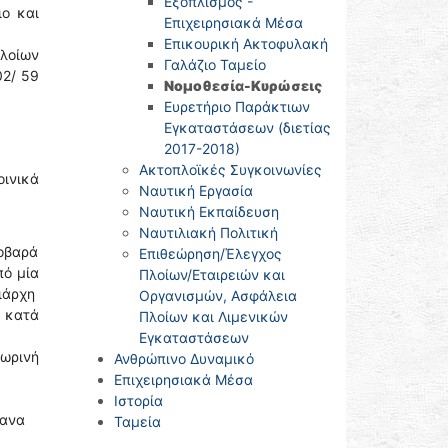
Εξοπλισμός -
ιο και
Επιχειρησιακά Μέσα
Επικουρική Ακτοφυλακή
πλοίων
Γαλάζιο Ταμείο
02/ 59
Νομοθεσία-Κυρώσεις
Ευρετήριο Παράκτιων
Εγκαταστάσεων (διετίας
2017-2018)
Ακτοπλοϊκές Συγκοινωνίες
οινικά
Ναυτική Εργασία
Ναυτική Εκπαίδευση
Ναυτιλιακή Πολιτική
οβαρά
Επιθεώρηση/Έλεγχος
πό μία
Πλοίων/Εταιρειών και
ειάρχη
Οργανισμών, Ασφάλεια
ι κατά
Πλοίων και Λιμενικών
Εγκαταστάσεων
σωρινή
Ανθρώπινο Δυναμικό
Επιχειρησιακά Μέσα
Ιστορία
γανα
Ταμεία