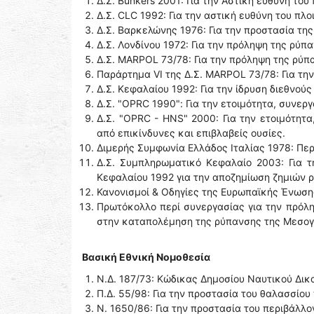
Δ.Σ. Bunkers 2001: Για την Αστική ευθύνη το
Δ.Σ. CLC 1992: Για την αστική ευθύνη του πλ
Δ.Σ. Βαρκελώνης 1976: Για την προστασία τ
Δ.Σ. Λονδίνου 1972: Για την πρόληψη της ρύπ
Δ.Σ. MARPOL 73/78: Για την πρόληψη της ρύπ
Παράρτημα VI της Δ.Σ. MARPOL 73/78: Για την
Δ.Σ. Κεφαλαίου 1992: Για την ίδρυση διεθνο
Δ.Σ. "OPRC 1990": Για την ετοιμότητα, συνε
Δ.Σ. "OPRC - HNS" 2000: Για την ετοιμότητ
από επικίνδυνες και επιβλαβείς ουσίες.
Διμερής Συμφωνία Ελλάδος Ιταλίας 1978: Περ
Δ.Σ. Συμπληρωματικό Κεφαλαίο 2003: Για τ
Κεφαλαίου 1992 για την αποζημίωση ζημιών 
Κανονισμοί & Οδηγίες της Ευρωπαϊκής Ένωσης
Πρωτόκολλο περί συνεργασίας για την πρόλη
στην καταπολέμηση της ρύπανσης της Μεσογ
Βασική Εθνική Νομοθεσία
Ν.Δ. 187/73: Κώδικας Δημοσίου Ναυτικού Δικα
Π.Δ. 55/98: Για την προστασία του θαλασσίου
Ν. 1650/86: Για την προστασία του περιβάλλο