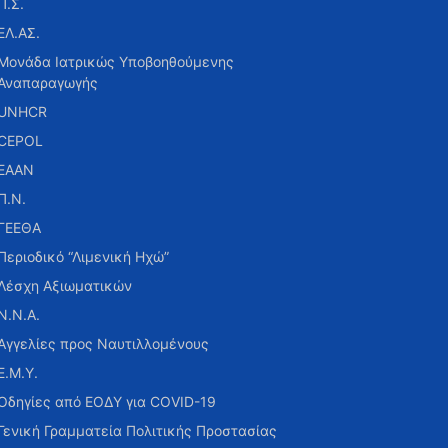
Π.Σ.
ΕΛ.ΑΣ.
Μονάδα Ιατρικώς Υποβοηθούμενης
Αναπαραγωγής
UNHCR
CEPOL
ΕΑΑΝ
Π.Ν.
ΓΕΕΘΑ
Περιοδικό “Λιμενική Ηχώ”
Λέσχη Αξιωματικών
Ν.Ν.Α.
Αγγελίες προς Ναυτιλλομένους
Ε.Μ.Υ.
Οδηγίες από ΕΟΔΥ για COVID-19
Γενική Γραμματεία Πολιτικής Προστασίας