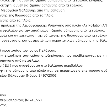
υ πλοιοκτήτη, συνεπεία ζημιών ρύπανσης από πετρέλαιο κίνησης.
οιοκτήτη, συνέπεια ζημιών ρύπανσης από πετρέλαιο.
ης Μεσογείου Θαλάσσης από την ρύπανση.
ανσης της θάλασσας από τα πλοία.
ανσης από τα πλοία.
 πρόληψη της Ατμοσφαιρικής Ρύπανσης από πλοία (Air Pollution A
ύς κεφαλαίου για την αποζημίωση ζημιών ρύπανσης από πετρέλαιο.
ργασία και αντιμετώπιση της ρύπανσης της θάλασσας από πετρέλαι
α, συνεργασία και αντιμετώπιση περιστατικών ρύπανσης της θά
ί προστασίας του Ιονίου Πελάγους.
ην επαύξηση των ορίων αποζημίωσης, που προβλέπονται με την
ρύπανσης από πετρέλαιο.
 ( EU ) που αναφέρονται στο θαλάσσιο περιβάλλον.
ψη της ρύπανσης από πλοία και, σε περιπτώσεις επείγουσας αν
είου Θάλασσας (Νόμος 3497/2006).
ίου.
 περιβάλλοντος (Ν.743/77)
ντος.