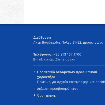
Διεύθυνση
Ακτή Βασιλειάδη, Πύλες Ε1-Ε2, Δραπετσώνα
Τηλέφωνο:
+30 213 137 1700
Email:
contact@yna.gov.gr
Προστασία δεδομένων προσωπικού
χαρακτήρα
Πολιτική για αρχεία καταγραφής και cooki
Δήλωση προσβασιμότητας
Όροι χρήσης