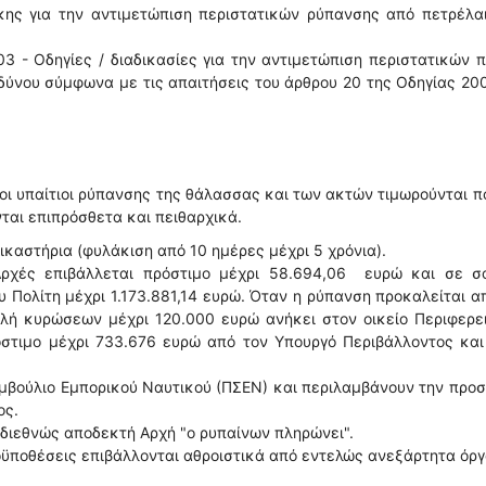
γκης για την αντιμετώπιση περιστατικών ρύπανσης από πετρέλα
003 - Οδηγίες / διαδικασίες για την αντιμετώπιση περιστατικών 
δύνου σύμφωνα με τις απαιτήσεις του άρθρου 20 της Οδηγίας 20
οι υπαίτιοι ρύπανσης της θάλασσας και των ακτών τιμωρούνται π
νται επιπρόσθετα και πειθαρχικά.
ικαστήρια (φυλάκιση από 10 ημέρες μέχρι 5 χρόνια).
 Αρχές επιβάλλεται πρόστιμο μέχρι 58.694,06 ευρώ και σε σ
 Πολίτη μέχρι 1.173.881,14 ευρώ. Όταν η ρύπανση προκαλείται α
βολή κυρώσεων μέχρι 120.000 ευρώ ανήκει στον οικείο Περιφερ
όστιμο μέχρι 733.676 ευρώ από τον Υπουργό Περιβάλλοντος κα
υμβούλιο Εμπορικού Ναυτικού (ΠΣΕΝ) και περιλαμβάνουν την προ
ος.
 διεθνώς αποδεκτή Αρχή "ο ρυπαίνων πληρώνει".
ροϋποθέσεις επιβάλλονται αθροιστικά από εντελώς ανεξάρτητα όρ