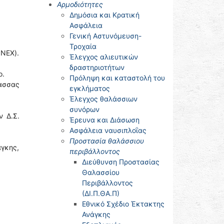
Αρμοδιότητες
Δημόσια και Κρατική
Ασφάλεια
Γενική Αστυνόμευση-
Τροχαία
NNEX).
Έλεγχος αλιευτικών
δραστηριοτήτων
ο.
Πρόληψη και καταστολή του
λασσας
εγκλήματος
Έλεγχος θαλάσσιων
συνόρων
 Δ.Σ.
Έρευνα και Διάσωση
Ασφάλεια ναυσιπλοΐας
Προστασία θαλάσσιου
άγκης,
περιβάλλοντος
Διεύθυνση Προστασίας
Θαλασσίου
Περιβάλλοντος
(ΔΙ.Π.ΘΑ.Π)
Εθνικό Σχέδιο Έκτακτης
Ανάγκης