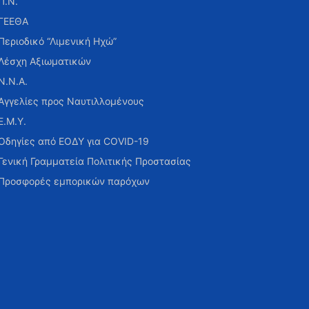
Π.Ν.
ΓΕΕΘΑ
Περιοδικό “Λιμενική Ηχώ”
Λέσχη Αξιωματικών
Ν.Ν.Α.
Αγγελίες προς Ναυτιλλομένους
Ε.Μ.Υ.
Οδηγίες από ΕΟΔΥ για COVID-19
Γενική Γραμματεία Πολιτικής Προστασίας
Προσφορές εμπορικών παρόχων