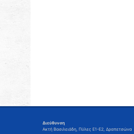
Διεύθυνση
Ακτή Βασιλειάδη, Πύλες Ε1-Ε2, Δραπετσώνα