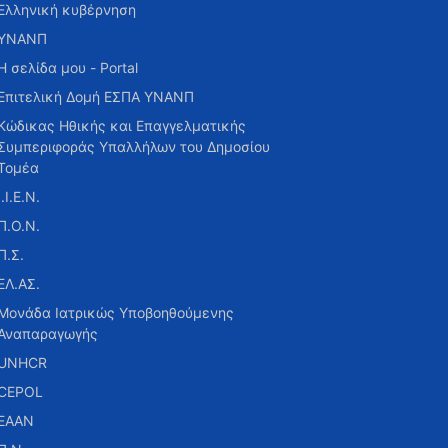
Ελληνική κυβέρνηση
ΥΝΑΝΠ
Η σελίδα μου - Portal
Επιτελική Δομή ΕΣΠΑ ΥΝΑΝΠ
Κώδικας Ηθικής και Επαγγελματικής
Συμπεριφοράς Υπαλλήλων του Δημοσίου
Τομέα
Ι.Ι.Ε.Ν.
Π.Ο.Ν.
Π.Σ.
ΕΛ.ΑΣ.
Μονάδα Ιατρικώς Υποβοηθούμενης
Αναπαραγωγής
UNHCR
CEPOL
ΕΑΑΝ