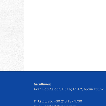
Διεύθυνση
Ακτή Βασιλειάδη, Πύλες Ε1-Ε2, Δραπετσώνα
Τηλέφωνο:
+30 213 137 1700