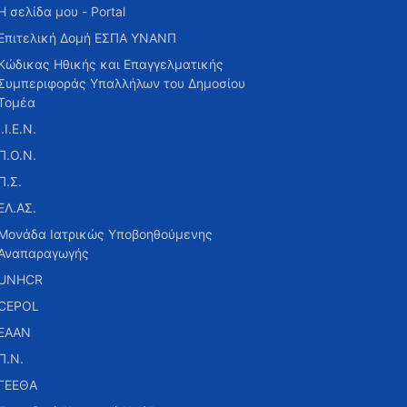
Η σελίδα μου - Portal
Επιτελική Δομή ΕΣΠΑ ΥΝΑΝΠ
Κώδικας Ηθικής και Επαγγελματικής
Συμπεριφοράς Υπαλλήλων του Δημοσίου
Τομέα
Ι.Ι.Ε.Ν.
Π.Ο.Ν.
Π.Σ.
ΕΛ.ΑΣ.
Μονάδα Ιατρικώς Υποβοηθούμενης
Αναπαραγωγής
UNHCR
CEPOL
ΕΑΑΝ
Π.Ν.
ΓΕΕΘΑ