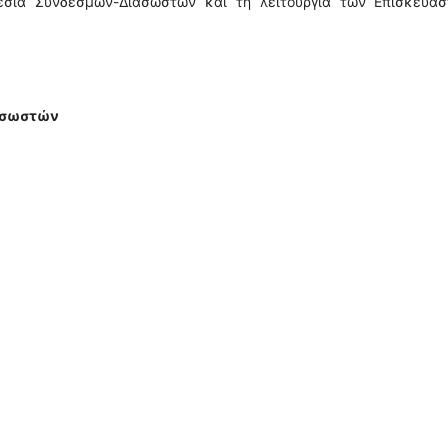
εσία Συνδέσμων-Διασωστών και τη λειτουργία των Επισκευασ
ιασωστών