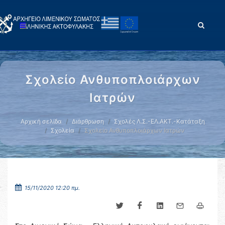
Σχολείο Ανθυποπλοιάρχων
Ιατρών
Αρχική σελίδα
Διάρθρωση
Σχολές Λ.Σ.-ΕΛ.ΑΚΤ.-Κατάταξη
Σχολεία
Σχολείο Ανθυποπλοιάρχων Ιατρών
15/11/2020 12:20 πμ.