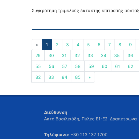
Συγκρότηση τριμελούς έκτακτης επιτροπής σύνταξ
«
1
2
3
4
5
6
7
8
9
29
30
31
32
33
34
35
36
55
56
57
58
59
60
61
62
82
83
84
85
»
Διεύθυνση
Ακτή Βασιλειάδη, Πύλες Ε1-Ε2, Δραπετσώνα
Τηλέφωνο:
+30 213 137 1700