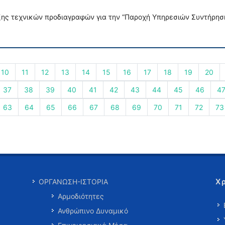
ης τεχνικών προδιαγραφών για την “Παροχή Υπηρεσιών Συντήρησης
10
11
12
13
14
15
16
17
18
19
20
37
38
39
40
41
42
43
44
45
46
4
63
64
65
66
67
68
69
70
71
72
73
Χ
ΟΡΓΑΝΩΣΗ-ΙΣΤΟΡΙΑ
Αρμοδιότητες
Ανθρώπινο Δυναμικό