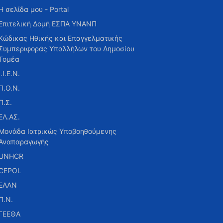
Η σελίδα μου - Portal
Επιτελική Δομή ΕΣΠΑ ΥΝΑΝΠ
Κώδικας Ηθικής και Επαγγελματικής
Συμπεριφοράς Υπαλλήλων του Δημοσίου
Τομέα
Ι.Ι.Ε.Ν.
Π.Ο.Ν.
Π.Σ.
ΕΛ.ΑΣ.
Μονάδα Ιατρικώς Υποβοηθούμενης
Αναπαραγωγής
UNHCR
CEPOL
ΕΑΑΝ
Π.Ν.
ΓΕΕΘΑ