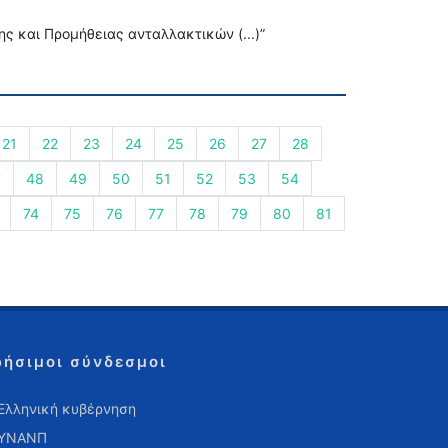
 και Προμήθειας ανταλλακτικών (...)”
21
22
23
24
25
26
27
28
7
48
49
50
51
52
53
54
74
75
76
77
78
79
80
81
ρήσιμοι σύνδεσμοι
Ελληνική κυβέρνηση
ΥΝΑΝΠ