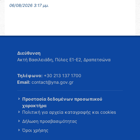
06/08/2026 3:17 μμ.
Διεύθυνση
Ακτή Βασιλειάδη, Πύλες Ε1-Ε2, Δραπετσώνα
Τηλέφωνο:
+30 213 137 1700
Email:
contact@yna.gov.gr
Προστασία δεδομένων προσωπικού
χαρακτήρα
Πολιτική για αρχεία καταγραφής και cookies
Δήλωση προσβασιμότητας
Όροι χρήσης