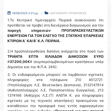
19/06/2025 2:21 μμ.
ΔΙΑΓΩΝΙΣΜΟΙ-ΠΡΟΜΗΘΕΙΕΣ
1.To Κεντρικό Λιμεναρχείο Πειραιά ανακοινώνει ότι
προτίθεται να προβεί στη διενέργεια διαγωνισμού για την
παροχή υπηρεσιών
ΠΡΟΠΑΡΑΣΚΕΥΑΣΤΙΚΩΝ
ΕΝΕΡΓΕΙΩΝ ΓΙΑ ΤΟΝ ΕΛΕΓΧΟ ΤΗΣ ΣΤΑΤΙΚΗΣ ΕΠΑΡΚΕΙΑΣ
ΚΤΙΡΙΩΝ Α΄ ΚΑΙ Β΄ Κ.Λ. ΠΕΙΡΑΙΑ.
2.Η προϋπολογισθείσα δαπάνη ανέρχεται στο ποσό των
ΤΡΙΑΝΤΑ ΕΠΤΑ
ΧΙΛΙΑΔΩΝ ΔΙΑΚΟΣΙΩΝ ΕΥΡΩ
#
37.200,00€
# (συμπεριλαμβανομένων κρατήσεων υπέρ
Δημοσίου και του Φ.Π.Α. 24%).
3. Οι ενδιαφερόμενοι μπορούν να λαμβάνουν σχετικές
πληροφορίες στα τηλέφωνα: 210 4512721
(Υποπλοίαρχος Λ.Σ. Βενετικάκη Δέσποινα), 2132147614
(Ανθυποπλοίαρχος Λ.Σ. Παπαποστόλου Ευαγγελία), 213
1374166 (Ανθ/ρχος Λ.Σ.(Τ) ΑΛΕΠΑ Κ. για πληροφορίες
σχετικές με τις τεχνικές απαιτήσεις) προκειμένου να
καταθέσουν την προσφορά τους εντός σφραγισμένου
φακέλου με την ένδειξη:
«Προσφορά για την παροχή