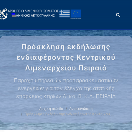
Πρόσκληση εκδήλωσης
ενδιαφέροντος Κεντρικού
Λιμεναρχείου Πειραιά
Παροχή υπηρεσιών προπαρασκευαστικών
ενεργειών για τον έλεγχο της στατικής
επάρκειας κτιρίων Α΄ και Β΄ Κ.Λ. ΠΕΙΡΑΙΑ
Αρχική σελίδα
Ανακοινώσεις
Πρόσκληση εκδήλωσης ενδιαφέροντος Κεντρικού …