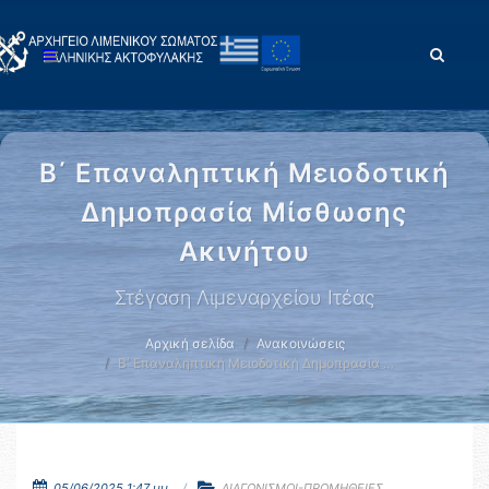
Β΄ Επαναληπτική Μειοδοτική
Δημοπρασία Μίσθωσης
Ακινήτου
Στέγαση Λιμεναρχείου Ιτέας
Αρχική σελίδα
Ανακοινώσεις
Β΄ Επαναληπτική Μειοδοτική Δημοπρασία …
05/06/2025 1:47 μμ.
ΔΙΑΓΩΝΙΣΜΟΙ-ΠΡΟΜΗΘΕΙΕΣ