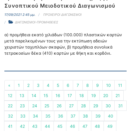
Συνοπτικού Μειοδοτικού Διαγωνισμού
17/09/2021 2:45 μμ.
ΠΡΟΧΕΙΡΟΙ ΔΙΑΓΩΝΙΣΜΟΙ
ΔΙΑΓΩΝΙΣΜΟΙ-ΠΡΟΜΗΘΕΙΕΣ
α) προμήθεια εκατό χιλιάδων (100.000) πλαστικών καρτών
μετά παρελκομένων τους για την εκτύπωση αδειών
χειριστών ταχυπλόων σκαφών, β) προμήθεια συνολικά
τετρακοσίων δέκα (410) καρτών με θήκη και κορδόνι.
«
1
2
3
4
5
6
7
8
9
10
11
12
13
14
15
16
17
18
19
20
21
22
23
24
25
26
27
28
29
30
31
32
33
34
35
36
37
38
39
40
41
42
43
44
45
46
47
48
49