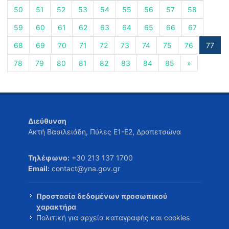
50
51
52
53
54
55
56
57
58
59
60
61
62
63
64
65
66
67
68
69
70
71
72
73
74
75
76
77
78
79
80
81
82
83
84
85
»
Διεύθυνση
Ακτή Βασιλειάδη, Πύλες Ε1-Ε2, Δραπετσώνα
Τηλέφωνο:
+30 213 137 1700
Email:
contact@yna.gov.gr
Προστασία δεδομένων προσωπικού
χαρακτήρα
Πολιτική για αρχεία καταγραφής και cookies