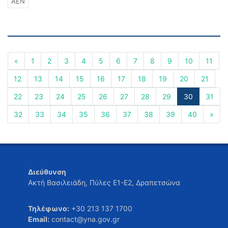
ΑΕΝ
«
1
2
3
4
5
6
7
8
9
10
11
12
13
14
15
16
17
18
19
20
21
22
23
24
25
26
27
28
29
30
31
32
33
34
35
36
37
38
39
40
»
Διεύθυνση
Ακτή Βασιλειάδη, Πύλες Ε1-Ε2, Δραπετσώνα
Τηλέφωνο:
+30 213 137 1700
Email:
contact@yna.gov.gr