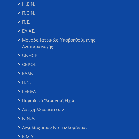
Ι.Ι.Ε.Ν.
Π.Ο.Ν.
Π.Σ.
ΕΛ.ΑΣ.
Μονάδα Ιατρικώς Υποβοηθούμενης
Αναπαραγωγής
UNHCR
CEPOL
ΕΑΑΝ
Π.Ν.
ΓΕΕΘΑ
Περιοδικό “Λιμενική Ηχώ”
Λέσχη Αξιωματικών
Ν.Ν.Α.
Αγγελίες προς Ναυτιλλομένους
Ε.Μ.Υ.