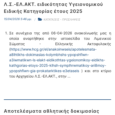
Λ.Σ.-ΕΛ.ΑΚΤ. ειδικότητας Υγειονομικού
Ειδικής Κατηγορίας έτους 2025
15/04/2026 5:46 μμ.
ΚΑΤΑΤΑΞΕΙΣ - ΠΡΟΣΛΗΨΕΙΣ
Σε συνέχεια της από 06-04-2026 ανακοίνωσής μας η
οποία αναρτήθηκε στην ιστοσελίδα του Λιμενικού
Σώματος - Ελληνικής Ακτοφυλακής
(
https://www.hcg.gr/el/anakoinwseis/apotelesmata-
a8lhtikhs-dokimasias-kolymbhshs-ypopshfiwn-
a3iwmatikwn-ls-elakt-eidikothtas-ygeionomikoy-eidikhs-
kathgorias-etoys-2025-klhsh-symplhrwmatikoy-ari8moy-
ypopshfiwn-gia-prokatarktikes-e3etaseis
) και στο κτίριο
του Αρχηγείου Λ.Σ.-ΕΛ.ΑΚΤ., στην …
Αποτελέσματα αθλητικής δοκιμασίας