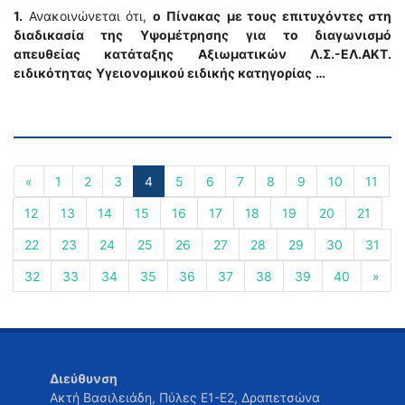
1.
Ανακοινώνεται ότι,
o
Πίνακας
με τους επιτυχόντες στη
διαδικασία της Υψομέτρησης
για το διαγωνισμό
απευθείας κατάταξης Αξιωματικών Λ.Σ.-ΕΛ.ΑΚΤ.
ειδικότητας
Υγειονομικού ειδικής κατηγορίας
…
«
1
2
3
4
5
6
7
8
9
10
11
12
13
14
15
16
17
18
19
20
21
22
23
24
25
26
27
28
29
30
31
32
33
34
35
36
37
38
39
40
»
Διεύθυνση
Ακτή Βασιλειάδη, Πύλες Ε1-Ε2, Δραπετσώνα