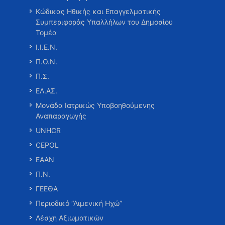
Κώδικας Ηθικής και Επαγγελματικής
Συμπεριφοράς Υπαλλήλων του Δημοσίου
Τομέα
Ι.Ι.Ε.Ν.
Π.Ο.Ν.
Π.Σ.
ΕΛ.ΑΣ.
Μονάδα Ιατρικώς Υποβοηθούμενης
Αναπαραγωγής
UNHCR
CEPOL
ΕΑΑΝ
Π.Ν.
ΓΕΕΘΑ
Περιοδικό “Λιμενική Ηχώ”
Λέσχη Αξιωματικών