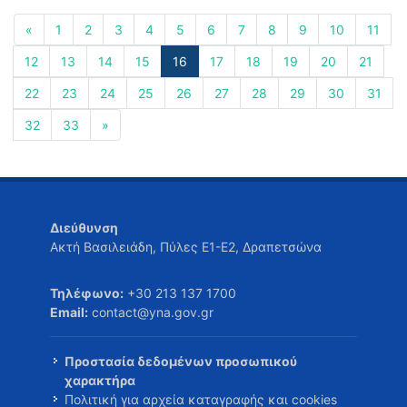
«
1
2
3
4
5
6
7
8
9
10
11
12
13
14
15
16
17
18
19
20
21
22
23
24
25
26
27
28
29
30
31
32
33
»
Διεύθυνση
Ακτή Βασιλειάδη, Πύλες Ε1-Ε2, Δραπετσώνα
Τηλέφωνο:
+30 213 137 1700
Email:
contact@yna.gov.gr
Προστασία δεδομένων προσωπικού
χαρακτήρα
Πολιτική για αρχεία καταγραφής και cookies