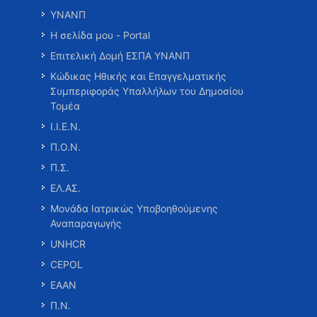
ΥΝΑΝΠ
Η σελίδα μου - Portal
Επιτελική Δομή ΕΣΠΑ ΥΝΑΝΠ
Κώδικας Ηθικής και Επαγγελματικής
Συμπεριφοράς Υπαλλήλων του Δημοσίου
Τομέα
Ι.Ι.Ε.Ν.
Π.Ο.Ν.
Π.Σ.
ΕΛ.ΑΣ.
Μονάδα Ιατρικώς Υποβοηθούμενης
Αναπαραγωγής
UNHCR
CEPOL
ΕΑΑΝ
Π.Ν.