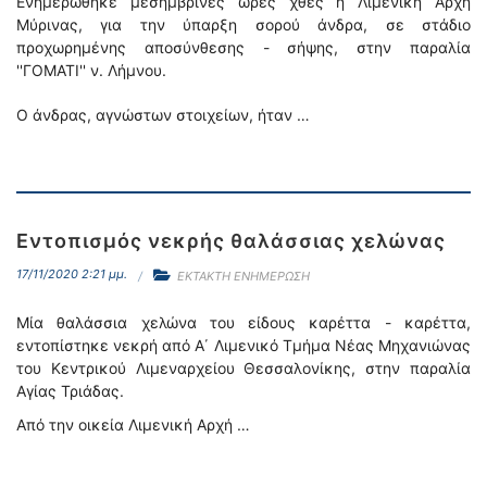
Ενημερώθηκε μεσημβρινές ώρες χθες η Λιμενική Αρχή
Μύρινας, για την ύπαρξη σορού άνδρα, σε στάδιο
προχωρημένης αποσύνθεσης - σήψης, στην παραλία
''ΓΟΜΑΤΙ'' ν. Λήμνου.
Ο άνδρας, αγνώστων στοιχείων, ήταν …
Εντοπισμός νεκρής θαλάσσιας χελώνας
17/11/2020 2:21 μμ.
ΕΚΤΑΚΤΗ ΕΝΗΜΕΡΩΣΗ
Μία θαλάσσια χελώνα του είδους καρέττα - καρέττα,
εντοπίστηκε νεκρή από Α΄ Λιμενικό Τμήμα Νέας Μηχανιώνας
του Κεντρικού Λιμεναρχείου Θεσσαλονίκης, στην παραλία
Αγίας Τριάδας.
Από την οικεία Λιμενική Αρχή …