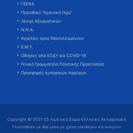
ΓΕΕΘΑ
Περιοδικό “Λιμενική Ηχώ”
Λέσχη Αξιωματικών
Ν.Ν.Α.
Αγγελίες προς Ναυτιλλομένους
Ε.Μ.Υ.
Οδηγίες από ΕΟΔΥ για COVID-19
Γενική Γραμματεία Πολιτικής Προστασίας
Προσφορές εμπορικών παρόχων
Copyright © 2021-25 Λιμενικό Σώμα-Ελληνική Ακτοφυλακή
Υλοποιήθηκε με ίδια μέσα με χρήση ελεύθερου και ανοιχτού