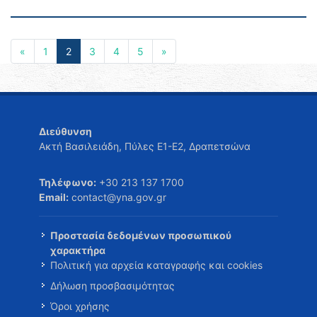
«
1
2
3
4
5
»
Διεύθυνση
Ακτή Βασιλειάδη, Πύλες Ε1-Ε2, Δραπετσώνα
Τηλέφωνο:
+30 213 137 1700
Email:
contact@yna.gov.gr
Προστασία δεδομένων προσωπικού
χαρακτήρα
Πολιτική για αρχεία καταγραφής και cookies
Δήλωση προσβασιμότητας
Όροι χρήσης