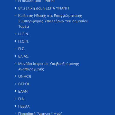
Η σελίδα μου - Portal
Επιτελική Δομή ΕΣΠΑ ΥΝΑΝΠ
Κώδικας Ηθικής και Επαγγελματικής
Συμπεριφοράς Υπαλλήλων του Δημοσίου
Τομέα
Ι.Ι.Ε.Ν.
Π.Ο.Ν.
Π.Σ.
ΕΛ.ΑΣ.
Μονάδα Ιατρικώς Υποβοηθούμενης
Αναπαραγωγής
UNHCR
CEPOL
ΕΑΑΝ
Π.Ν.
ΓΕΕΘΑ
Περιοδικό “Λιμενική Ηχώ”