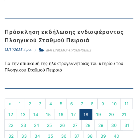
Πρόσκληση εκδήλωσης ενδιαφέροντος
Πλοηγικού Σταθμού Πειραιά
13/11/2025 4 μμ.
ΔΙΑΓΩΝΙΣΜΟΙ-ΠΡΟΜΗΘΕΙΕΣ
Για την επισκευή της ηλεκτρογεννήτριας του κτηρίου του
Πλοηγικού Σταθμού Πειραιά
«
1
2
3
4
5
6
7
8
9
10
11
12
13
14
15
16
17
18
19
20
21
22
23
24
25
26
27
28
29
30
31
32
33
34
35
36
37
38
39
40