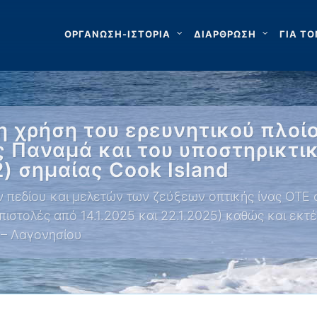
ΟΡΓΑΝΩΣΗ-ΙΣΤΟΡΙΑ
ΔΙΑΡΘΡΩΣΗ
ΓΙΑ ΤΟ
τη χρήση του ερευνητικού πλο
 Παναμά και του υποστηρικτι
) σημαίας Cook Island
πεδίου και μελετών των ζεύξεων οπτικής ίνας ΟΤΕ σ
Επιστολές από 14.1.2025 και 22.1.2025) καθώς και ε
ς – Λαγονησίου