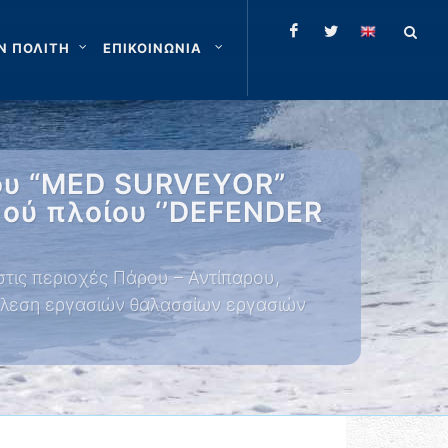
Ν ΠΟΛΙΤΗ
ΕΠΙΚΟΙΝΩΝΙΑ
ίου “MED SURVEYOR”
κού πλοίου ‘’DEFENDER
τις περιοχές Πάρου – Αντίπαρου,
κτέλεση εργασιών θαλασσίων εργασιών