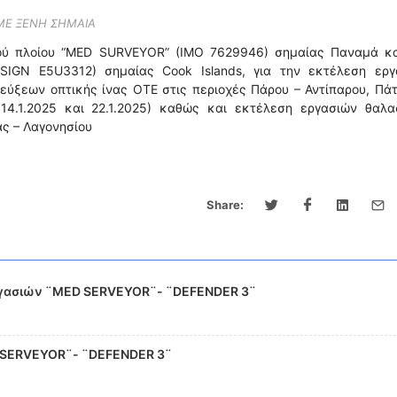
 ΜΕ ΞΕΝΗ ΣΗΜΑΙΑ
κού πλοίου “MED SURVEYOR” (IMO 7629946) σημαίας Παναμά κα
 SIGN E5U3312) σημαίας Cook Islands, για την εκτέλεση εργ
εύξεων οπτικής ίνας ΟΤΕ στις περιοχές Πάρου – Αντίπαρου, Πά
 14.1.2025 και 22.1.2025) καθώς και εκτέλεση εργασιών θαλα
ας – Λαγονησίου
Share:
εργασιών ¨MED SERVEYOR¨- ¨DEFENDER 3¨
D SERVEYOR¨- ¨DEFENDER 3¨