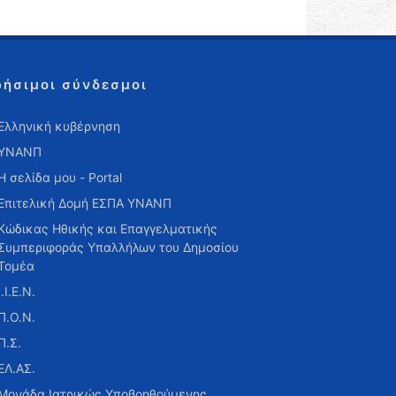
ρήσιμοι σύνδεσμοι
Ελληνική κυβέρνηση
ΥΝΑΝΠ
Η σελίδα μου - Portal
Επιτελική Δομή ΕΣΠΑ ΥΝΑΝΠ
Κώδικας Ηθικής και Επαγγελματικής
Συμπεριφοράς Υπαλλήλων του Δημοσίου
Τομέα
Ι.Ι.Ε.Ν.
Π.Ο.Ν.
Π.Σ.
ΕΛ.ΑΣ.
Μονάδα Ιατρικώς Υποβοηθούμενης