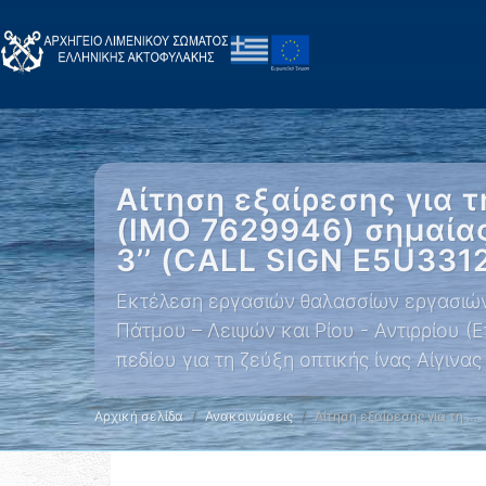
Αίτηση εξαίρεσης για 
(IMO 7629946) σημαίας
3’’ (CALL SIGN E5U3312
Εκτέλεση εργασιών θαλασσίων εργασιών 
Πάτμου – Λειψών και Ρίου - Αντιρρίου (
πεδίου για τη ζεύξη οπτικής ίνας Αίγινα
Αρχική σελίδα
Ανακοινώσεις
Αίτηση εξαίρεσης για τη …