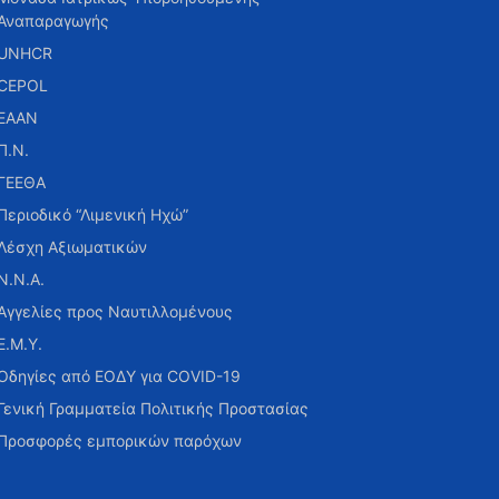
Αναπαραγωγής
UNHCR
CEPOL
ΕΑΑΝ
Π.Ν.
ΓΕΕΘΑ
Περιοδικό “Λιμενική Ηχώ”
Λέσχη Αξιωματικών
Ν.Ν.Α.
Αγγελίες προς Ναυτιλλομένους
Ε.Μ.Υ.
Οδηγίες από ΕΟΔΥ για COVID-19
Γενική Γραμματεία Πολιτικής Προστασίας
Προσφορές εμπορικών παρόχων