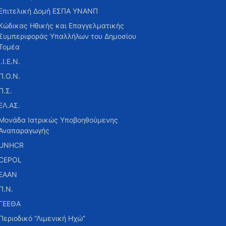
Επιτελική Δομή ΕΣΠΑ ΥΝΑΝΠ
Κώδικας Ηθικής και Επαγγελματικής
Συμπεριφοράς Υπαλλήλων του Δημοσίου
Τομέα
Ι.Ι.Ε.Ν.
Π.Ο.Ν.
Π.Σ.
ΕΛ.ΑΣ.
Μονάδα Ιατρικώς Υποβοηθούμενης
Αναπαραγωγής
UNHCR
CEPOL
ΕΑΑΝ
Π.Ν.
ΓΕΕΘΑ
Περιοδικό “Λιμενική Ηχώ”