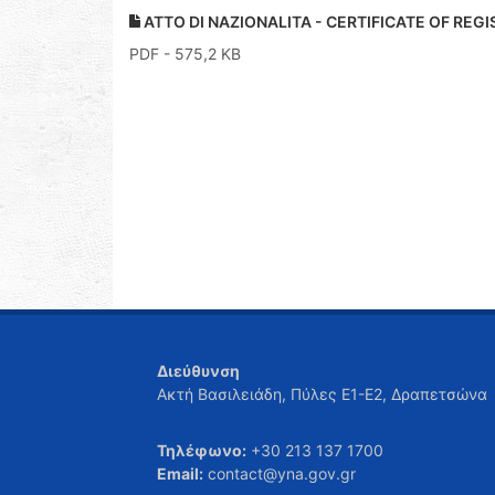
ATTO DI NAZIONALITA - CERTIFICATE OF REG
PDF
- 575,2 KB
Διεύθυνση
Ακτή Βασιλειάδη, Πύλες Ε1-Ε2, Δραπετσώνα
Τηλέφωνο:
+30 213 137 1700
Email:
contact@yna.gov.gr