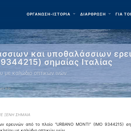
ΟΡΓΑΝΩΣΗ-ΙΣΤΟΡΙΑ
ΔΙΑΡΘΡΩΣΗ
ΓΙΑ ΤΟ
άσσιων και υποθαλάσσιων ερε
9344215) σημαίας Ιταλίας
υ με καλώδιο οπτικών ινών
ων και …
ΜΕ ΞΕΝΗ ΣΗΜΑΙΑ
ιων ερευνών από το πλοίο “URBANO MONTI” (IMO 9344215) ση
ακλείου με καλώδιο οπτικών ινών