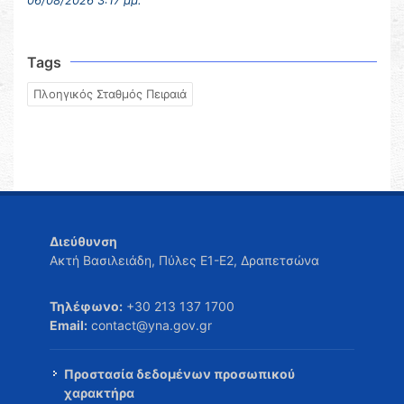
06/08/2026 3:17 μμ.
Tags
Πλοηγικός Σταθμός Πειραιά
Διεύθυνση
Ακτή Βασιλειάδη, Πύλες Ε1-Ε2, Δραπετσώνα
Τηλέφωνο:
+30 213 137 1700
Email:
contact@yna.gov.gr
Προστασία δεδομένων προσωπικού
χαρακτήρα