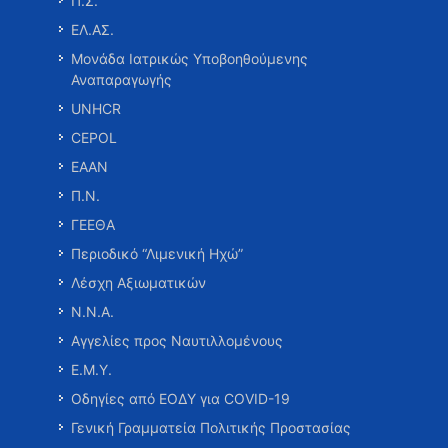
Π.Σ.
ΕΛ.ΑΣ.
Μονάδα Ιατρικώς Υποβοηθούμενης
Αναπαραγωγής
UNHCR
CEPOL
ΕΑΑΝ
Π.Ν.
ΓΕΕΘΑ
Περιοδικό “Λιμενική Ηχώ”
Λέσχη Αξιωματικών
Ν.Ν.Α.
Αγγελίες προς Ναυτιλλομένους
Ε.Μ.Υ.
Οδηγίες από ΕΟΔΥ για COVID-19
Γενική Γραμματεία Πολιτικής Προστασίας