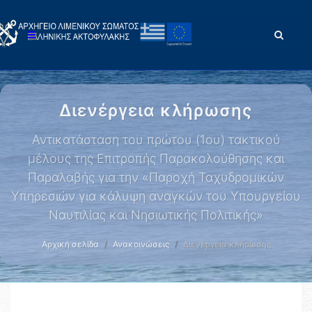
Διενέργεια κλήρωσης
Αντικατάσταση του πρώτου (1ου) τακτικού
μέλους της Επιτροπής Παρακολούθησης και
Παραλαβής για την «Παροχή Ταχυδρομικών
Υπηρεσιών για κάλυψη αναγκών του Υπουργείου
Ναυτιλίας και Νησιωτικής Πολιτικής»
Αρχική σελίδα
Ανακοινώσεις
Διενέργεια κλήρωσης