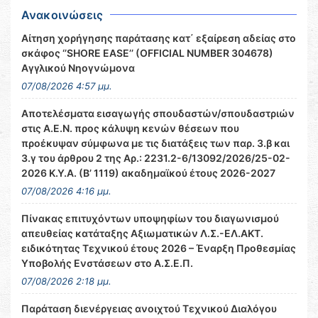
Ανακοινώσεις
Αίτηση χορήγησης παράτασης κατ΄ εξαίρεση αδείας στο
σκάφος ‘’SHORE EASE’’ (OFFICIAL NUMBER 304678)
Αγγλικού Νηογνώμονα
07/08/2026 4:57 μμ.
Αποτελέσματα εισαγωγής σπουδαστών/σπουδαστριών
στις Α.Ε.Ν. προς κάλυψη κενών θέσεων που
προέκυψαν σύμφωνα με τις διατάξεις των παρ. 3.β και
3.γ του άρθρου 2 της Αρ.: 2231.2-6/13092/2026/25-02-
2026 Κ.Υ.Α. (Β’ 1119) ακαδημαϊκού έτους 2026-2027
07/08/2026 4:16 μμ.
Πίνακας επιτυχόντων υποψηφίων του διαγωνισμού
απευθείας κατάταξης Αξιωματικών Λ.Σ.-ΕΛ.ΑΚΤ.
ειδικότητας Τεχνικού έτους 2026 – Έναρξη Προθεσμίας
Υποβολής Ενστάσεων στο Α.Σ.Ε.Π.
07/08/2026 2:18 μμ.
Παράταση διενέργειας ανοιχτού Τεχνικού Διαλόγου